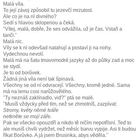
Malá víla.
To její závoj způsobil tu jezevčí mrzutost.
Ale co je na ní divného?
Sedí s hlavou sklopenou a čeká.
"Vítej, malá, dobře, že ses odvážila, už je čas. Vstaň a
tanči."
Malá nic.
Víly se k ní odevšad natahují a postaví ji na nohy.
Vydechnou nevolí.
Malá má na šatu tmavomodré jazyky až do půlky zad a moc
se stydí.
Je to od borůvek.
Žádná jiná víla není tak špinavá.
Všechny se od ní odvracejí. Všechny, kromě jedné. Sama
má na lemu cosi narůžovělého.
"Ty neznáš zaklínadlo, viď?" ptá se malé.
"Musíš vždycky před tím, než se zhmotníš, zazpívat:
Stromy, květy němé tváře
netkněte se mojí záře.
Pak se všecko opouzdří a nikdo tě ničím nepotřísní. Teď to
ale musíš chvíli vydržet, než měsíc barvu vypije. Asi ti budou
říkat Borůvko. A já jsem Brusinka, abys věděla."