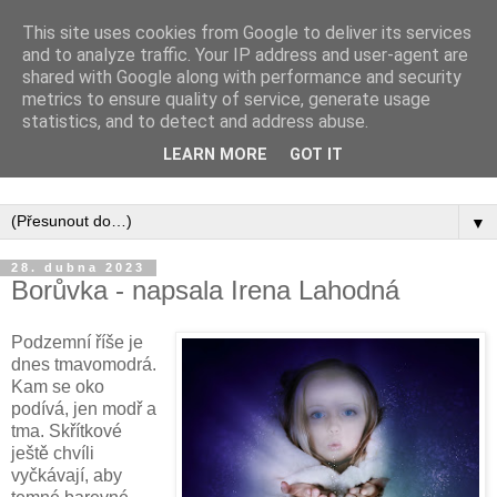
This site uses cookies from Google to deliver its services
and to analyze traffic. Your IP address and user-agent are
shared with Google along with performance and security
metrics to ensure quality of service, generate usage
statistics, and to detect and address abuse.
Inspirujte se tím, co píší posluchači kurzů a co se na nich
LEARN MORE
GOT IT
naučili.
▼
28. dubna 2023
Borůvka - napsala Irena Lahodná
Podzemní říše je
dnes tmavomodrá.
Kam se oko
podívá, jen modř a
tma. Skřítkové
ještě chvíli
vyčkávají, aby