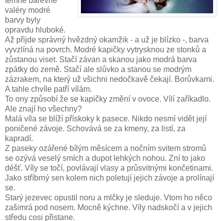
temné barevné
valéry modré
barvy byly
opravdu hluboké.
Až přijde správný hvězdný okamžik - a už je blízko -, barva
vyvzlíná na povrch. Modré kapičky vytrysknou ze stonků a
zůstanou viset. Stačí závan a skanou jako modrá barva
zpátky do země. Stačí ale slůvko a stanou se modrým
zázrakem, na který už všichni nedočkavě čekají. Borůvkami.
A tahle chvíle patří vílám.
To ony způsobí že se kapičky změní v ovoce. Vílí zaříkadlo.
Ale znají ho všechny?
Malá víla se blíží přískoky k pasece. Nikdo nesmí vidět její
poničené závoje. Schovává se za kmeny, za listí, za
kapradí.
Z paseky ozářené bílým měsícem a nočním svitem stromů
se ozývá veselý smích a dupot lehkých nohou. Zní to jako
déšť. Víly se točí, povlávají vlasy a průsvitnými končetinami.
Jako stříbrný sen kolem nich poletují jejich závoje a prolínají
se.
Starý jezevec opustil noru a mlčky je sleduje. Vtom ho něco
zašimrá pod nosem. Mocně kýchne. Víly nadskočí a v jejich
středu cosi přistane.