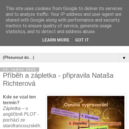
This site uses cookies from Google to deliver its services
and to analyze traffic. Your IP address and user-agent are
shared with Google along with performance and security
metrics to ensure quality of service, generate usage
statistics, and to detect and address abuse.
Inspirujte se tím, co píší posluchači kurzů a co se na nich
LEARN MORE
GOT IT
naučili.
▼
14. ledna 2023
Příběh a zápletka - připravila Nataša
Richterová
Kde se vzal ten
termín?
Zápletka
– v
angličtině
PLOT
-
pochází ze
starofrancouzskéh