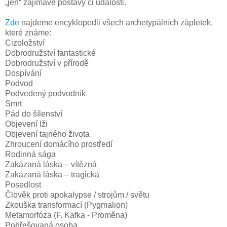
„jen“ zajímavé postavy či události.
Zde
najdeme encyklopedii všech archetypálních zápletek,
které známe:
Cizoložství
Dobrodružství fantastické
Dobrodružství v přírodě
Dospívání
Podvod
Podvedený podvodník
Smrt
Pád do šílenství
Objevení lži
Objevení tajného života
Zhroucení domácího prostředí
Rodinná sága
Zakázaná láska – vítězná
Zakázaná láska – tragická
Posedlost
Člověk proti apokalypse / strojům / světu
Zkouška transformací (Pygmalion)
Metamorfóza (F. Kafka - Proměna)
Pohřešovaná osoba