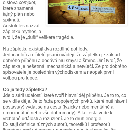
o slova
complot
,
které znamená
tajný plán nebo
spiknutí.
Aristoteles nazval
zápletku mythos, a
tvrdil, že je „duší“ veškeré tragédie.
Na zápletku existují dva rozdílné pohledy.
Jedni autoři a učitelé psaní uvádějí, že zápletka je základ
dobrého příběhu a dodává mu smysl a šmrnc. Jiní tvrdí, že
zápletka je nešetrná, mechanická a netvůrčí. Že pro dobrého
spisovatele je posledním východiskem a naopak první
volbou pro tupce.
Co je tedy zápletka?
Jde o sérii událostí, které tvoří hlavní děj příběhu. Je to to, co
se v díle děje. Je to řada propojených prvků, které nutí hlavní
postavu(y) vydat se na cestu (fyzicky nebo mentálně a
emocionálně nebo vše dohromady). A ta cesta vede k
vrcholné události a rozuzlení. Je to druh energie.
Existují definice různých autorů, teoretiků i profesorů