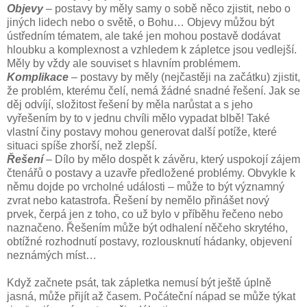
Objevy
– postavy by měly samy o sobě něco zjistit, nebo o
jiných lidech nebo o světě, o Bohu… Objevy můžou být
ústředním tématem, ale také jen mohou postavě dodávat
hloubku a komplexnost a vzhledem k zápletce jsou vedlejší.
Měly by vždy ale souviset s hlavním problémem.
Komplikace
– postavy by měly (nejčastěji na začátku) zjistit,
že problém, kterému čelí, nemá žádné snadné řešení. Jak se
děj odvíjí, složitost řešení by měla narůstat a s jeho
vyřešením by to v jednu chvíli mělo vypadat blbě! Také
vlastní činy postavy mohou generovat další potíže, které
situaci spíše zhorší, než zlepší.
Řešení
– Dílo by mělo dospět k závěru, který uspokojí zájem
čtenářů o postavy a uzavře předložené problémy. Obvykle k
němu dojde po vrcholné události – může to být významný
zvrat nebo katastrofa. Řešení by nemělo přinášet nový
prvek, čerpá jen z toho, co už bylo v příběhu řečeno nebo
naznačeno. Řešením může být odhalení něčeho skrytého,
obtížné rozhodnutí postavy, rozlousknutí hádanky, objevení
neznámých míst…
Když začnete psát, tak zápletka nemusí být ještě úplně
jasná, může přijít až časem. Počáteční nápad se může týkat