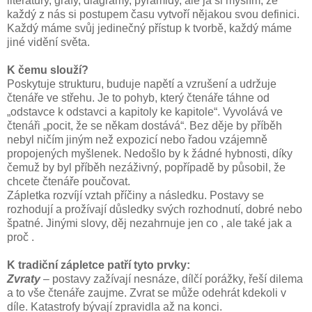
literatury, grafy, diagramy, pyramidy, ale já si myslím, že
každý z nás si postupem času vytvoří nějakou svou definici.
Každý máme svůj jedinečný přístup k tvorbě, každý máme
jiné vidění světa.
K čemu slouží?
Poskytuje strukturu, buduje napětí a vzrušení a udržuje
čtenáře ve střehu. Je to pohyb, který čtenáře táhne od
„odstavce k odstavci a kapitoly ke kapitole“. Vyvolává ve
čtenáři „pocit, že se někam dostává“. Bez děje by příběh
nebyl ničím jiným než expozicí nebo řadou vzájemně
propojených myšlenek. Nedošlo by k žádné hybnosti, díky
čemuž by byl příběh nezáživný, popřípadě by působil, že
chcete čtenáře poučovat.
Zápletka rozvíjí vztah příčiny a následku. Postavy se
rozhodují a prožívají důsledky svých rozhodnutí, dobré nebo
špatné. Jinými slovy, děj nezahrnuje jen co , ale také jak a
proč .
K tradiční zápletce patří tyto prvky:
Zvraty
– postavy zažívají nesnáze, dílčí porážky, řeší dilema
a to vše čtenáře zaujme. Zvrat se může odehrát kdekoli v
díle. Katastrofy bývají zpravidla až na konci.