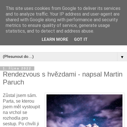
This site uses cookies from Google to deliver its services
and to analyze traffic. Your IP address and user-agent are
shared with Google along with performance and security
metrics to ensure quality of service, generate usage
statistics, and to detect and address abuse.
Inspirujte se tím, co píší posluchači kurzů a co se na nich
LEARN MORE
GOT IT
naučili.
▼
1. října 2022
Rendezvous s hvězdami - napsal Martin
Paruch
Zůstal jsem sám.
Parta, se kterou
jsem měl vystoupit
na vrchol se
rozhodla pro
sestup. Po chvíli ji