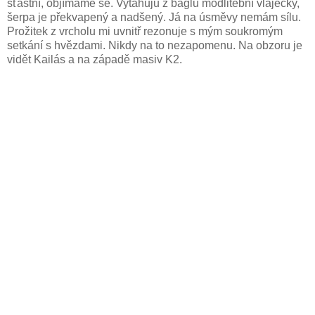
šťastní, objímáme se. Vytahuju z báglu modlitební vlaječky,
šerpa je překvapený a nadšený. Já na úsměvy nemám sílu.
Prožitek z vrcholu mi uvnitř rezonuje s mým soukromým
setkání s hvězdami. Nikdy na to nezapomenu. Na obzoru je
vidět Kailás a na západě masiv K2.