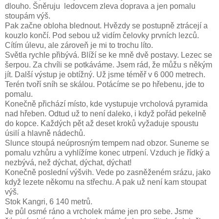
dlouho. Šněruju ledovcem zleva doprava a jen pomalu
stoupám výš.
Pak začne obloha blednout. Hvězdy se postupně ztrácejí a
kouzlo končí. Pod sebou už vidím čelovky prvních lezců.
Cítím úlevu, ale zároveň je mi to trochu líto.
Světla rychle přibývá. Blíží se ke mně dvě postavy. Lezec se
šerpou. Za chvíli se potkáváme. Jsem rád, že můžu s někým
jít. Další výstup je obtížný. Už jsme téměř v 6 000 metrech.
Terén tvoří sníh se skálou. Potácíme se po hřebenu, jde to
pomalu.
Konečně přichází místo, kde vystupuje vrcholová pyramida
nad hřeben. Odtud už to není daleko, i když pořád pekelně
do kopce. Každých pět až deset kroků vyžaduje spoustu
úsilí a hlavně nádechů.
Slunce stoupá neúprosným tempem nad obzor. Suneme se
pomalu vzhůru a vyhlížíme konec utrpení. Vzduch je řídký a
nezbývá, než dýchat, dýchat, dýchat!
Konečně poslední výšvih. Vede po zasněženém srázu, jako
když lezete někomu na střechu. A pak už není kam stoupat
výš.
Stok Kangri, 6 140 metrů.
Je půl osmé ráno a vrcholek máme jen pro sebe. Jsme