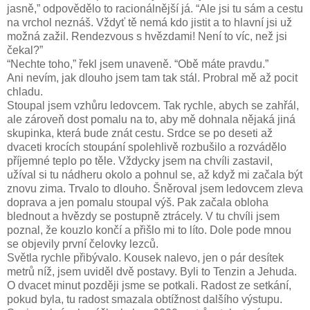
jasně,” odpovědělo to racionálnější já. “Ale jsi tu sám a cestu
na vrchol neznáš. Vždyť tě nemá kdo jistit a to hlavní jsi už
možná zažil. Rendezvous s hvězdami! Není to víc, než jsi
čekal?”
“Nechte toho,” řekl jsem unaveně. “Obě máte pravdu.”
Ani nevím, jak dlouho jsem tam tak stál. Probral mě až pocit
chladu.
Stoupal jsem vzhůru ledovcem. Tak rychle, abych se zahřál,
ale zároveň dost pomalu na to, aby mě dohnala nějaká jiná
skupinka, která bude znát cestu. Srdce se po deseti až
dvaceti krocích stoupání spolehlivě rozbušilo a rozvádělo
příjemné teplo po těle. Vždycky jsem na chvíli zastavil,
užíval si tu nádheru okolo a pohnul se, až když mi začala být
znovu zima. Trvalo to dlouho. Šněroval jsem ledovcem zleva
doprava a jen pomalu stoupal výš. Pak začala obloha
blednout a hvězdy se postupně ztrácely. V tu chvíli jsem
poznal, že kouzlo končí a přišlo mi to líto. Dole pode mnou
se objevily první čelovky lezců.
Světla rychle přibývalo. Kousek nalevo, jen o pár desítek
metrů níž, jsem uviděl dvě postavy. Byli to Tenzin a Jehuda.
O dvacet minut později jsme se potkali. Radost ze setkání,
pokud byla, tu radost smazala obtížnost dalšího výstupu.