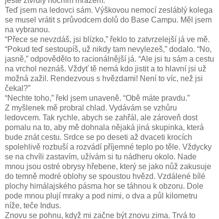
ještě ztvrdlý nočním mrazem.
Teď jsem na ledovci sám. Výškovou nemocí zesláblý kolega
se musel vrátit s průvodcem dolů do Base Campu. Měl jsem
na vybranou.
“Přece se nevzdáš, jsi blízko,” řeklo to zatvrzelejší já ve mě.
“Pokud teď sestoupíš, už nikdy tam nevylezeš,” dodalo. “No,
jasně,” odpovědělo to racionálnější já. “Ale jsi tu sám a cestu
na vrchol neznáš. Vždyť tě nemá kdo jistit a to hlavní jsi už
možná zažil. Rendezvous s hvězdami! Není to víc, než jsi
čekal?”
“Nechte toho,” řekl jsem unaveně. “Obě máte pravdu.”
Z myšlenek mě probral chlad. Vydávám se vzhůru
ledovcem. Tak rychle, abych se zahřál, ale zároveň dost
pomalu na to, aby mě dohnala nějaká jiná skupinka, která
bude znát cestu. Srdce se po deseti až dvaceti krocích
spolehlivě rozbuší a rozvádí příjemné teplo po těle. Vždycky
se na chvíli zastavím, užívám si tu nádheru okolo. Nade
mnou jsou ostré obrysy hřebene, který se jako nůž zakusuje
do temně modré oblohy se spoustou hvězd. Vzdálené bílé
plochy himálajského pásma hor se táhnou k obzoru. Dole
pode mnou plují mraky a pod nimi, o dva a půl kilometru
níže, teče Indus.
Znovu se pohnu, když mi začne být znovu zima. Trvá to