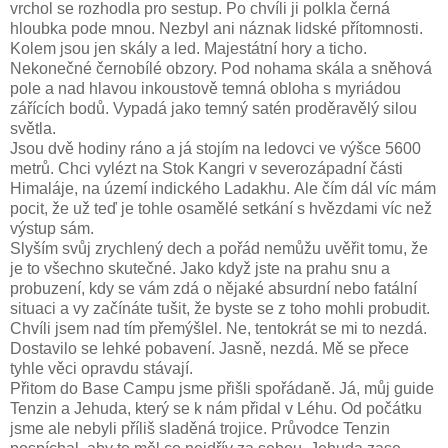
vrchol se rozhodla pro sestup. Po chvíli ji polkla černá
hloubka pode mnou. Nezbyl ani náznak lidské přítomnosti.
Kolem jsou jen skály a led. Majestátní hory a ticho.
Nekonečné černobílé obzory. Pod nohama skála a sněhová
pole a nad hlavou inkoustově temná obloha s myriádou
zářících bodů. Vypadá jako temný satén proděravělý silou
světla.
Jsou dvě hodiny ráno a já stojím na ledovci ve výšce 5600
metrů. Chci vylézt na Stok Kangri v severozápadní části
Himaláje, na území indického Ladakhu.
Ale čím dál víc mám
pocit, že už teď je tohle osamělé setkání s hvězdami víc než
výstup sám.
Slyším svůj zrychlený dech a pořád nemůžu uvěřit tomu, že
je to všechno skutečné. Jako když jste na prahu snu a
probuzení, kdy se vám zdá o nějaké absurdní nebo fatální
situaci a vy začínáte tušit, že byste se z toho mohli probudit.
Chvíli jsem nad tím přemýšlel. Ne, tentokrát se mi to nezdá.
Dostavilo se lehké pobavení. Jasně, nezdá. Mě se přece
tyhle věci opravdu stávají.
Přitom do Base Campu jsme přišli spořádaně. Já, můj guide
Tenzin a Jehuda, který se k nám přidal v Léhu. Od počátku
jsme ale nebyli příliš sladěná trojice. Průvodce Tenzin