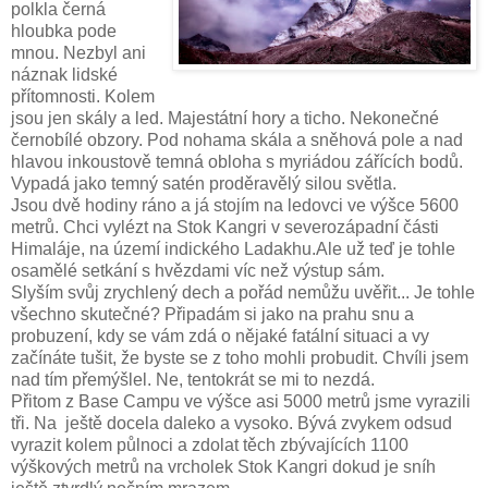
polkla černá
hloubka pode
mnou. Nezbyl ani
náznak lidské
přítomnosti. Kolem
jsou jen skály a led. Majestátní hory a ticho. Nekonečné
černobílé obzory. Pod nohama skála a sněhová pole a nad
hlavou inkoustově temná obloha s myriádou zářících bodů.
Vypadá jako temný satén proděravělý silou světla.
Jsou dvě hodiny ráno a já stojím na ledovci ve výšce 5600
metrů. Chci vylézt na Stok Kangri v severozápadní části
Himaláje, na území indického Ladakhu.
Ale už teď je tohle
osamělé setkání s hvězdami víc než výstup sám.
Slyším svůj zrychlený dech a pořád nemůžu uvěřit... Je tohle
všechno skutečné? Připadám si jako na prahu snu a
probuzení, kdy se vám zdá o nějaké fatální situaci a vy
začínáte tušit, že byste se z toho mohli probudit. Chvíli jsem
nad tím přemýšlel. Ne, tentokrát se mi to nezdá.
Přitom z Base Campu ve výšce asi 5000 metrů jsme vyrazili
tři. Na ještě docela daleko a vysoko. Bývá zvykem odsud
vyrazit kolem půlnoci a zdolat těch zbývajících 1100
výškových metrů na vrcholek Stok Kangri dokud je sníh