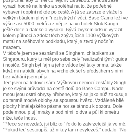
pospíchal, aby to měl co nejdřív za sebou. Jehuda zase
vyrazil hodně na lehko a spoléhal na to, že potřebné
vybavení doplní někde po cestě. A já se zatvrzele vláčel s
velkým báglem plným “nezbytných” věcí. Base Camp leží ve
výšce asi 5000 metrů a z něj je na vrcholek Stok Kangri
ještě docela daleko a vysoko. Bývá zvykem odsud vyrazit
kolem půlnoci a zdolat těch zbývajících 1100 výškových
metrů na sněhovém podkladu, který je ztvrdlý nočním
mrazem.
V táboře jsem se seznámil se Singhem, chlapíkem ze
Singapuru, který tu měl pro sebe celý “realizační tým”: guida
i nosiče. Singh byl fajn a jeho vůdce byl taky prima, takže
když mi nabídli, abych na vrcholek šel s předstihem s nimi,
bez váhání jsem přijal.
Teď jsem na ledovci sám. Výškovou nemocí zesláblý Singh
je se svými průvodci na cestě dolů do Base Campu. Nade
mnou jsou ostré obrysy hřebene, který se jako nůž zakusuje
do temně modré oblohy se spoustou hvězd. Vzdálené bílé
plochy himálajského pásma hor se táhnou k obzoru. Dole
pode mnou plují mraky a pod nimi, o dva a půl kilometru
níže, teče Indus.
“Přece se nevzdáš, jsi blízko,” řeklo to zatvrzelejší já ve mě.
“Pokud teď sestoupíš, už nikdy tam nevylezeš,” dodalo. “No,