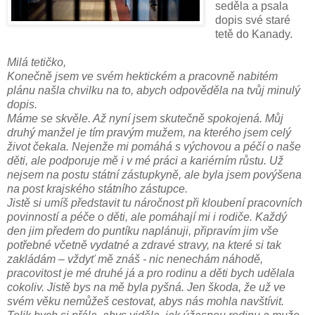
seděla a psala
dopis své staré
tetě do Kanady.
Milá tetičko,
Konečně jsem ve svém hektickém a pracovně nabitém
plánu našla chvilku na to, abych odpověděla na tvůj minulý
dopis.
Máme se skvěle. Až nyní jsem skutečně spokojená. Můj
druhý manžel je tím pravým mužem, na kterého jsem celý
život čekala. Nejenže mi pomáhá s výchovou a péčí o naše
děti, ale podporuje mě i v mé práci a kariérním růstu. Už
nejsem na postu státní zástupkyně, ale byla jsem povýšena
na post krajského státního zástupce.
Jistě si umíš představit tu náročnost při kloubení pracovních
povinností a péče o děti, ale pomáhají mi i rodiče. Každý
den jim předem do puntíku naplánuji, připravím jim vše
potřebné včetně vydatné a zdravé stravy, na které si tak
zakládám – vždyť mě znáš - nic nenechám náhodě,
pracovitost je mé druhé já a pro rodinu a děti bych udělala
cokoliv. Jistě bys na mě byla pyšná. Jen škoda, že už ve
svém věku nemůžeš cestovat, abys nás mohla navštívit.