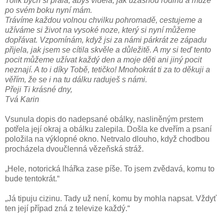
Tolik bych si přála, abys viděla, jak úžasnou rodinu a muže
po svém boku nyní mám.
Trávíme každou volnou chvilku pohromadě, cestujeme a
užíváme si život na vysoké noze, který si nyní můžeme
dopřávat. Vzpomínám, když jsi za námi párkrát ze západu
přijela, jak jsem se cítila skvěle a důležitě. A my si teď tento
pocit můžeme užívat každý den a moje děti ani jiný pocit
neznají. A to i díky Tobě, tetičko! Mnohokrát ti za to děkuji a
věřím, že se i na tu dálku raduješ s námi.
Přeji Ti krásné dny,
Tvá Karin
Vsunula dopis do nadepsané obálky, nasliněným prstem
potřela její okraj a obálku zalepila. Došla ke dveřím a psaní
položila na výklopné okno. Netrvalo dlouho, když chodbou
procházela dvoučlenná vězeňská stráž.
„Hele, notorická lhářka zase píše. To jsem zvědavá, komu to
bude tentokrát.“
„Já tipuju cizinu. Tady už není, komu by mohla napsat. Vždyť
ten její případ zná z televize každý.“