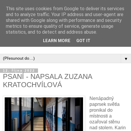
This site uses cookies from Google to deliver its services
and to analyze traffic. Your IP address and user-agent are
shared with Google along with performance and security
metrics to ensure quality of service, generate usage
statistics, and to detect and address abuse.
Inspirujte se tím, co píší posluchači kurzů a co se na nich
LEARN MORE
GOT IT
naučili.
▼
12. října 2022
PSANÍ - NAPSALA ZUZANA
KRATOCHVÍLOVÁ
Nenápadný
paprsek světla
pronikal do
místnosti a
ozařoval stěnu
nad stolem. Karin