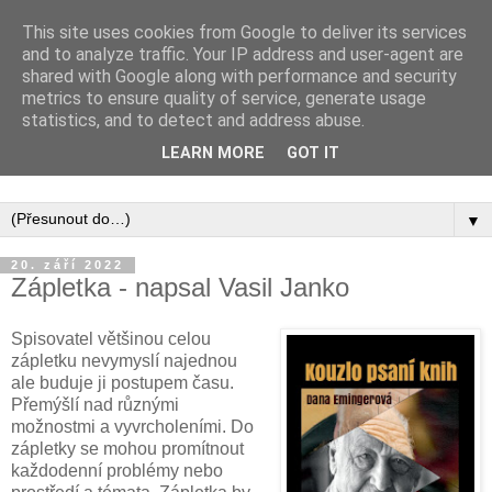
This site uses cookies from Google to deliver its services
and to analyze traffic. Your IP address and user-agent are
shared with Google along with performance and security
metrics to ensure quality of service, generate usage
statistics, and to detect and address abuse.
Inspirujte se tím, co píší posluchači kurzů a co se na nich
LEARN MORE
GOT IT
naučili.
▼
20. září 2022
Zápletka - napsal Vasil Janko
Spisovatel většinou celou
zápletku nevymyslí najednou
ale buduje ji postupem času.
Přemýšlí nad různými
možnostmi a vyvrcholeními. Do
zápletky se mohou promítnout
každodenní problémy nebo