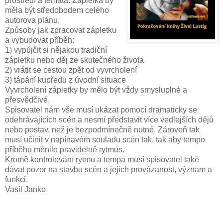
prostředí a témata. Zápletka by
měla být středobodem celého
autorova plánu.
Způsoby jak zpracovat zápletku
a vybudovat příběh:
1) vypůjčit si nějakou tradiční
zápletku nebo děj ze skutečného života
2) vrátit se cestou zpět od vyvrcholení
3) tápání kupředu z úvodní situace
Vyvrcholení zápletky by mělo být vždy smysluplné a
přesvědčivé.
Spisovatel nám vše musí ukázat pomocí dramaticky se
odehrávajících scén a nesmí představit více vedlejších dějů
nebo postav, než je bezpodmínečně nutné. Zároveň tak
musí učinit v napínavém souladu scén tak, tak aby tempo
příběhu měnilo pravidelně rytmus.
Kromě kontrolování rytmu a tempa musí spisovatel také
dávat pozor na stavbu scén a jejich provázanost, význam a
funkci.
Vasil Janko