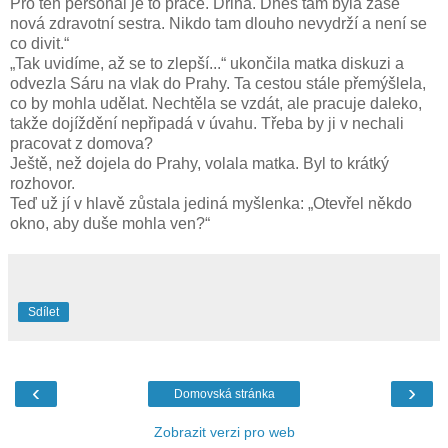
Pro ten personál je to práce. Dřina. Dnes tam byla zase
nová zdravotní sestra. Nikdo tam dlouho nevydrží a není se
co divit.“
„Tak uvidíme, až se to zlepší...“ ukončila matka diskuzi a
odvezla Sáru na vlak do Prahy. Ta cestou stále přemýšlela,
co by mohla udělat. Nechtěla se vzdát, ale pracuje daleko,
takže dojíždění nepřipadá v úvahu. Třeba by ji v nechali
pracovat z domova?
Ještě, než dojela do Prahy, volala matka. Byl to krátký
rozhovor.
Teď už jí v hlavě zůstala jediná myšlenka: „Otevřel někdo
okno, aby duše mohla ven?“
Sdílet
‹
›
Domovská stránka
Zobrazit verzi pro web