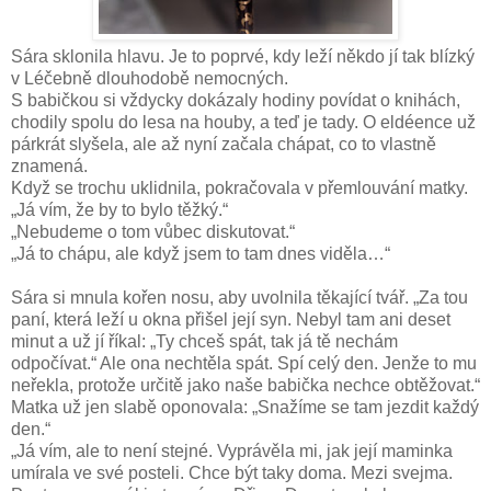
Sára sklonila hlavu. Je to poprvé, kdy leží někdo jí tak blízký
v Léčebně dlouhodobě nemocných.
S babičkou si vždycky dokázaly hodiny povídat o knihách,
chodily spolu do lesa na houby, a teď je tady. O eldéence už
párkrát slyšela, ale až nyní začala chápat, co to vlastně
znamená.
Když se trochu uklidnila, pokračovala v přemlouvání matky.
„Já vím, že by to bylo těžký.“
„Nebudeme o tom vůbec diskutovat.“
„Já to chápu, ale když jsem to tam dnes viděla…“
Sára si mnula kořen nosu, aby uvolnila těkající tvář. „Za tou
paní, která leží u okna přišel její syn. Nebyl tam ani deset
minut a už jí říkal: „Ty chceš spát, tak já tě nechám
odpočívat.“ Ale ona nechtěla spát. Spí celý den. Jenže to mu
neřekla, protože určitě jako naše babička nechce obtěžovat.“
Matka už jen slabě oponovala: „Snažíme se tam jezdit každý
den.“
„Já vím, ale to není stejné. Vyprávěla mi, jak její maminka
umírala ve své posteli. Chce být taky doma. Mezi svejma.