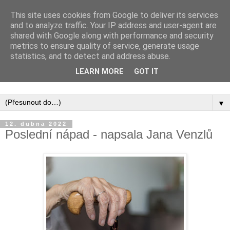
This site uses cookies from Google to deliver its services
and to analyze traffic. Your IP address and user-agent are
shared with Google along with performance and security
metrics to ensure quality of service, generate usage
statistics, and to detect and address abuse.
Inspirujte se tím, co píší posluchači kurzů a co se na nich
LEARN MORE
GOT IT
naučili.
▼
12. dubna 2022
Poslední nápad - napsala Jana Venzlů