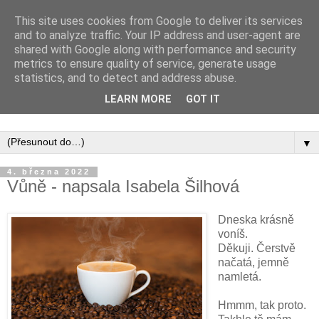
This site uses cookies from Google to deliver its services
and to analyze traffic. Your IP address and user-agent are
shared with Google along with performance and security
metrics to ensure quality of service, generate usage
statistics, and to detect and address abuse.
Inspirujte se tím, co píší posluchači kurzů a co se na nich
LEARN MORE
GOT IT
naučili.
▼
4. března 2022
Vůně - napsala Isabela Šilhová
Dneska krásně
voníš.
Děkuji. Čerstvě
načatá, jemně
namletá.
Hmmm, tak proto.