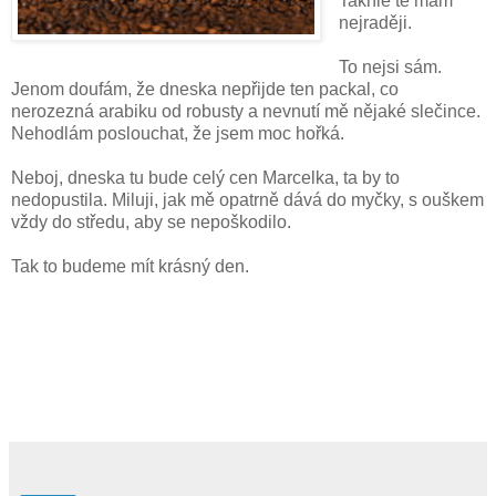
Takhle tě mám
nejraději.
To nejsi sám.
Jenom doufám, že dneska nepřijde ten packal, co
nerozezná arabiku od robusty a nevnutí mě nějaké slečince.
Nehodlám poslouchat, že jsem moc hořká.
Neboj, dneska tu bude celý cen Marcelka, ta by to
nedopustila. Miluji, jak mě opatrně dává do myčky, s ouškem
vždy do středu, aby se nepoškodilo.
Tak to budeme mít krásný den.