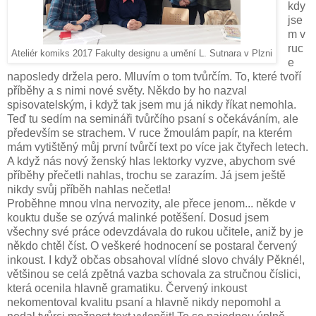
kdy
jse
m v
ruc
Ateliér komiks 2017 Fakulty designu a umění L. Sutnara v Plzni
e
naposledy držela pero. Mluvím o tom tvůrčím. To, které tvoří
příběhy a s nimi nové světy. Někdo by ho nazval
spisovatelským, i když tak jsem mu já nikdy říkat nemohla.
Teď tu sedím na semináři tvůrčího psaní s očekáváním, ale
především se strachem. V ruce žmoulám papír, na kterém
mám vytištěný můj první tvůrčí text po více jak čtyřech letech.
A když nás nový ženský hlas lektorky vyzve, abychom své
příběhy přečetli nahlas, trochu se zarazím. Já jsem ještě
nikdy svůj příběh nahlas nečetla!
Proběhne mnou vlna nervozity, ale přece jenom... někde v
kouktu duše se ozývá malinké potěšení. Dosud jsem
všechny své práce odevzdávala do rukou učitele, aniž by je
někdo chtěl číst. O veškeré hodnocení se postaral červený
inkoust. I když občas obsahoval vlídné slovo chvály Pěkné!,
většinou se celá zpětná vazba schovala za stručnou číslici,
která ocenila hlavně gramatiku. Červený inkoust
nekomentoval kvalitu psaní a hlavně nikdy nepomohl a