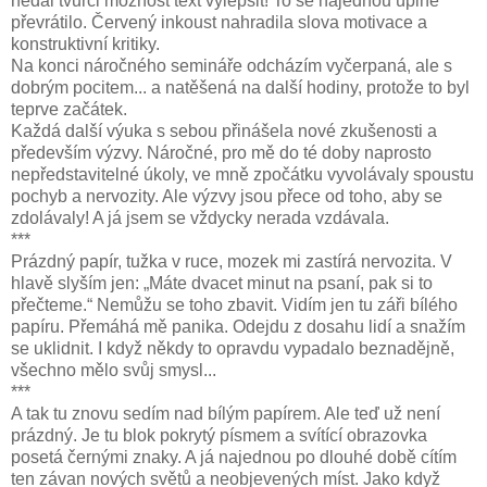
nedal tvůrci možnost text vylepšit! To se najednou úplně
převrátilo. Červený inkoust nahradila slova motivace a
konstruktivní kritiky.
Na konci náročného semináře odcházím vyčerpaná, ale s
dobrým pocitem... a natěšená na další hodiny, protože to byl
teprve začátek.
Každá další výuka s sebou přinášela nové zkušenosti a
především výzvy. Náročné, pro mě do té doby naprosto
nepředstavitelné úkoly, ve mně zpočátku vyvolávaly spoustu
pochyb a nervozity. Ale výzvy jsou přece od toho, aby se
zdolávaly! A já jsem se vždycky nerada vzdávala.
***
Prázdný papír, tužka v ruce, mozek mi zastírá nervozita. V
hlavě slyším jen: „Máte dvacet minut na psaní, pak si to
přečteme.“ Nemůžu se toho zbavit. Vidím jen tu záři bílého
papíru. Přemáhá mě panika. Odejdu z dosahu lidí a snažím
se uklidnit. I když někdy to opravdu vypadalo beznadějně,
všechno mělo svůj smysl...
***
A tak tu znovu sedím nad bílým papírem. Ale teď už není
prázdný. Je tu blok pokrytý písmem a svítící obrazovka
posetá černými znaky. A já najednou po dlouhé době cítím
ten závan nových světů a neobjevených míst. Jako když