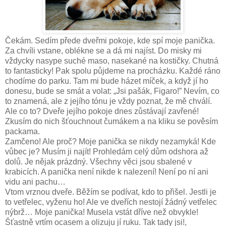
Čekám. Sedím přede dveřmi pokoje, kde spí moje panička.
Za chvíli vstane, oblékne se a dá mi najíst. Do misky mi
vždycky nasype suché maso, nasekané na kostičky. Chutná
to fantasticky! Pak spolu půjdeme na procházku. Každé ráno
chodíme do parku. Tam mi bude házet míček, a když jí ho
donesu, bude se smát a volat: „Jsi pašák, Figaro!” Nevím, co
to znamená, ale z jejího tónu je vždy poznat, že mě chválí.
Ale co to? Dveře jejího pokoje dnes zůstávají zavřené!
Zkusím do nich šťouchnout čumákem a na kliku se pověsím
packama.
Zamčeno! Ale proč? Moje panička se nikdy nezamyká! Kde
vůbec je? Musím ji najít! Prohledám celý dům odshora až
dolů. Je nějak prázdný. Všechny věci jsou sbalené v
krabicích. A panička není nikde k nalezení! Není po ní ani
vidu ani pachu…
Vtom vrznou dveře. Běžím se podívat, kdo to přišel. Jestli je
to vetřelec, vyženu ho! Ale ve dveřích nestojí žádný vetřelec
nýbrž… Moje panička! Musela vstát dříve než obvykle!
Šťastně vrtím ocasem a olizuju jí ruku. Tak tady jsi!,