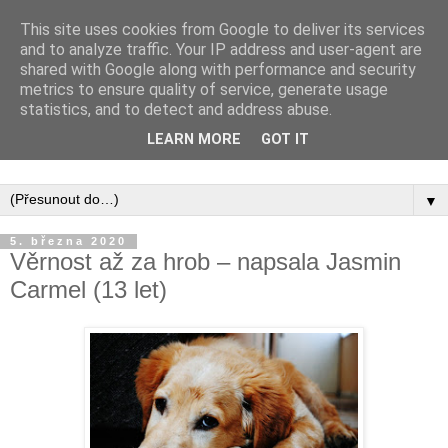
This site uses cookies from Google to deliver its services
and to analyze traffic. Your IP address and user-agent are
shared with Google along with performance and security
metrics to ensure quality of service, generate usage
statistics, and to detect and address abuse.
Inspirujte se tím, co píší posluchači kurzů a co se na nich
LEARN MORE
GOT IT
naučili.
▼
5. března 2020
Věrnost až za hrob – napsala Jasmin
Carmel (13 let)