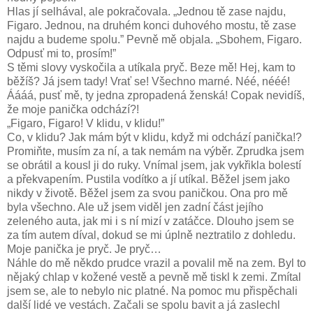
Hlas jí selhával, ale pokračovala. „Jednou tě zase najdu,
Figaro. Jednou, na druhém konci duhového mostu, tě zase
najdu a budeme spolu.” Pevně mě objala. „Sbohem, Figaro.
Odpusť mi to, prosím!”
S těmi slovy vyskočila a utíkala pryč. Beze mě! Hej, kam to
běžíš? Já jsem tady! Vrať se! Všechno marné. Néé, nééé!
Áááá, pusť mě, ty jedna zpropadená ženská! Copak nevidíš,
že moje panička odchází?!
„Figaro, Figaro! V klidu, v klidu!”
Co, v klidu? Jak mám být v klidu, když mi odchází panička!?
Promiňte, musím za ní, a tak nemám na výběr. Zprudka jsem
se obrátil a kousl ji do ruky. Vnímal jsem, jak vykřikla bolestí
a překvapením. Pustila vodítko a jí utíkal. Běžel jsem jako
nikdy v životě. Běžel jsem za svou paničkou. Ona pro mě
byla všechno. Ale už jsem viděl jen zadní část jejího
zeleného auta, jak mi i s ní mizí v zatáčce. Dlouho jsem se
za tím autem díval, dokud se mi úplně neztratilo z dohledu.
Moje panička je pryč. Je pryč…
Náhle do mě někdo prudce vrazil a povalil mě na zem. Byl to
nějaký chlap v kožené vestě a pevně mě tiskl k zemi. Zmítal
jsem se, ale to nebylo nic platné. Na pomoc mu přispěchali
další lidé ve vestách. Začali se spolu bavit a já zaslechl