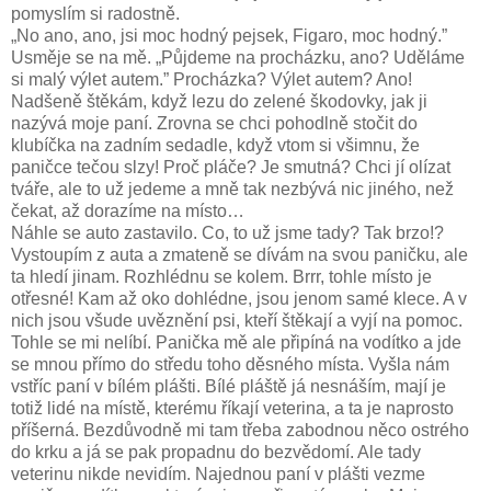
pomyslím si radostně.
„No ano, ano, jsi moc hodný pejsek, Figaro, moc hodný.”
Usměje se na mě. „Půjdeme na procházku, ano? Uděláme
si malý výlet autem.” Procházka? Výlet autem? Ano!
Nadšeně štěkám, když lezu do zelené škodovky, jak ji
nazývá moje paní. Zrovna se chci pohodlně stočit do
klubíčka na zadním sedadle, když vtom si všimnu, že
paničce tečou slzy! Proč pláče? Je smutná? Chci jí olízat
tváře, ale to už jedeme a mně tak nezbývá nic jiného, než
čekat, až dorazíme na místo…
Náhle se auto zastavilo. Co, to už jsme tady? Tak brzo!?
Vystoupím z auta a zmateně se dívám na svou paničku, ale
ta hledí jinam. Rozhlédnu se kolem. Brrr, tohle místo je
otřesné! Kam až oko dohlédne, jsou jenom samé klece. A v
nich jsou všude uvěznění psi, kteří štěkají a vyjí na pomoc.
Tohle se mi nelíbí. Panička mě ale připíná na vodítko a jde
se mnou přímo do středu toho děsného místa. Vyšla nám
vstříc paní v bílém plášti. Bílé pláště já nesnáším, mají je
totiž lidé na místě, kterému říkají veterina, a ta je naprosto
příšerná. Bezdůvodně mi tam třeba zabodnou něco ostrého
do krku a já se pak propadnu do bezvědomí. Ale tady
veterinu nikde nevidím. Najednou paní v plášti vezme