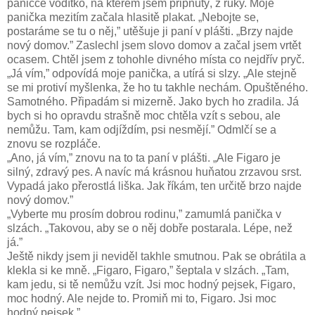
paničce vodítko, na kterém jsem připnutý, z ruky. Moje
panička mezitím začala hlasitě plakat. „Nebojte se,
postaráme se tu o něj,” utěšuje ji paní v plášti. „Brzy najde
nový domov.” Zaslechl jsem slovo domov a začal jsem vrtět
ocasem. Chtěl jsem z tohohle divného místa co nejdřív pryč.
„Já vím,” odpovídá moje panička, a utírá si slzy. „Ale stejně
se mi protiví myšlenka, že ho tu takhle nechám. Opuštěného.
Samotného. Připadám si mizerně. Jako bych ho zradila. Já
bych si ho opravdu strašně moc chtěla vzít s sebou, ale
nemůžu. Tam, kam odjíždím, psi nesmějí.” Odmlčí se a
znovu se rozpláče.
„Ano, já vím,” znovu na to ta paní v plášti. „Ale Figaro je
silný, zdravý pes. A navíc má krásnou huňatou zrzavou srst.
Vypadá jako přerostlá liška. Jak říkám, ten určitě brzo najde
nový domov.”
„Vyberte mu prosím dobrou rodinu,” zamumlá panička v
slzách. „Takovou, aby se o něj dobře postarala. Lépe, než
já.”
Ještě nikdy jsem ji neviděl takhle smutnou. Pak se obrátila a
klekla si ke mně. „Figaro, Figaro,” šeptala v slzách. „Tam,
kam jedu, si tě nemůžu vzít. Jsi moc hodný pejsek, Figaro,
moc hodný. Ale nejde to. Promiň mi to, Figaro. Jsi moc
hodný pejsek.”