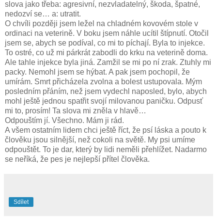
slova jako třeba: agresivní, nezvladatelný, škoda, špatné,
nedozví se… a: utratit.
O chvíli později jsem ležel na chladném kovovém stole v
ordinaci na veterině. V boku jsem náhle ucítil štípnutí. Otočil
jsem se, abych se podíval, co mi to píchají. Byla to injekce.
To ostré, co už mi párkrát zabodli do krku na veterině doma.
Ale tahle injekce byla jiná. Zamžil se mi po ní zrak. Ztuhly mi
packy. Nemohl jsem se hýbat. A pak jsem pochopil, že
umírám. Smrt přicházela zvolna a bolest ustupovala. Mým
posledním přáním, než jsem vydechl naposled, bylo, abych
mohl ještě jednou spatřit svojí milovanou paničku. Odpusť
mi to, prosím! Ta slova mi zněla v hlavě…
Odpouštím jí. Všechno. Mám ji rád.
A všem ostatním lidem chci ještě říct, že psí láska a pouto k
člověku jsou silnější, než cokoli na světě. My psi umíme
odpouštět. To je dar, který by lidi neměli přehlížet. Nadarmo
se neříká, že pes je nejlepší přítel člověka.
Sdílet