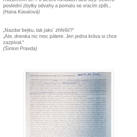
poslední zbytky odvahy a pomalu se vracím zpět...
(Hana Kavalová)
„Nazdar bejku, tak jaks´ zhřešil?“
„Ale, dneska nic moc pátere. Jen jedna kráva si chce
zazpívat.“
(Šimon Pravda)