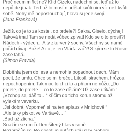
Proč neumím říct ne? Klid Gizelo, nadechni se, teď už to
nepůjde jinak. Teď už to musím udělat kvůli nim víc než kvůli
sobě. Nohy mě neposlouchají, hlava si jede svojí.
(Jana Franková)
Ježíš, co je to za kostel, do prdele?! Sakra, Giselo, dýchej!
Taková tma! Tam se nedá vůbec zpívat! Kdo se o to prosil?!
Nádech - výdech... A ty zkurvený sochy. Všechny se namě
pořád dívaj. Bože! A co je ten Vláďa zač?! S kým se to Rosie
zase tahá...
(Šimon Pravda)
Doběhla jsem do lesa a nemohla popadnout dech. Mám
pocit, že umřu. Chce se mi brečet. Lítostí, strachem, hrůzou,
nepochopením. Tak moc to chci to a přitom nemůžu. „Do
prdele, do prdele… co to zase dělám? Už zase utíkám.“
„Vzchop se, dáš to…“ křičím do ticha korun stromu až
vylekám veverku.
„Jsi dobrá. Vzpomeň si na ten aplaus v Mnichově.“
„Ale taky pískot ve Varšavě….“
„Buď už zticha.“
Snažím se umlčet ten šílený hlas v sobě.
Rozbrečím se. Po deseti minutách utřu slzy. Seberu