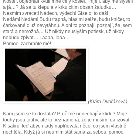
Kostel, objednali kvůli mně celý kostel. Přijeli, aby mě slyšeli
a já…? Já se tu klepu a v krku cítím obsah žaludku…
Nesmím zvracet! Nádech, výdech! Giselo, to dáš!
Nedám! Nedám! Budu trapná, hlas mi selže, budu kničet, to
čárkované c už nevytáhnu. A oni to poznají, poznají, že jsem
stará a nemožná… Už nikdy neuslyším potlesk, už nikdy
nebudu zpívat… Laaaa, laaa…
Pomoc, zachraňte mě!
(Klára Dvořáková)
Kam jsem se to dostala? Proč mě nenechají v klidu? Moje
touhy jsou touhy, ale to neznamená, že je musím realizovat.
K sakru, teď abych tady naplňovala něco, co jsem vlastně
nechtěla. Když já si neumím stát sama za sebou, pomoc.