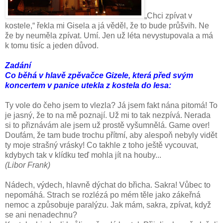
„Chci zpívat v
kostele,“ řekla mi Gisela a já věděl, že to bude průšvih. Ne
že by neuměla zpívat. Umí. Jen už léta nevystupovala a má
k tomu tisíc a jeden důvod.
Zadání
Co běhá v hlavě zpěvačce Gizele, která před svým
koncertem v panice utekla z kostela do lesa:
Ty vole do čeho jsem to vlezla? Já jsem fakt nána pitomá! To
je jasný, že to na mě poznají. Už mi to tak nezpívá. Nerada
si to přiznávám ale jsem už prostě vyšumnělá. Game over!
Doufám, že tam bude trochu přítmí, aby alespoň nebyly vidět
ty moje strašný vrásky! Co takhle z toho ještě vycouvat,
kdybych tak v klídku teď mohla jít na houby...
(Libor Frank)
Nádech, výdech, hlavně dýchat do břicha. Sakra! Vůbec to
nepomáhá. Strach se rozlézá po mém těle jako zákeřná
nemoc a způsobuje paralýzu. Jak mám, sakra, zpívat, když
se ani nenadechnu?