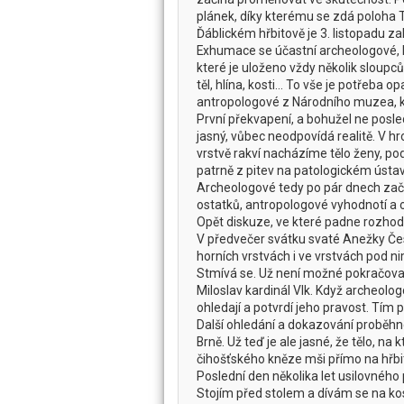
plánek, díky kterému se zdá poloha To
Ďáblickém hřbitově je 3. listopadu 
Exhumace se účastní archeologové, kt
které je uloženo vždy několik sloupců
těl, hlína, kosti… To vše je potřeba o
antropologové z Národního muzea, kt
První překvapení, a bohužel ne posled
jasný, vůbec neodpovídá realitě. V hr
vrstvě rakví nacházíme tělo ženy, pod
patrně z pitev na patologickém ústav
Archeologové tedy po pár dnech začno
ostatků, antropologové vyhodnotí a op
Opět diskuze, ve které padne rozhodn
V předvečer svátku svaté Anežky Čes
horních vrstvách i ve vrstvách pod ni
Stmívá se. Už není možné pokračovat,
Miloslav kardinál Vlk. Když archeolo
ohledají a potvrdí jeho pravost. Tím
Další ohledání a dokazování proběhne
Brně. Už teď je ale jasné, že tělo, na 
čihošťského kněze mši přímo na hřbito
Poslední den několika let usilovného 
Stojím před stolem a dívám se na ko