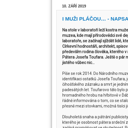
10. ZÁŘÍ 2019
I MUŽI PLÁČOU… - NAPS
Na stole v laboratoři leží kostra muž
muzea, kde mají přírodovědci své dep
laboratoře, se začínají sjíždět lidé, k
Církevní hodnostáři, architekt, spisov
především rodina člověka, kterého v
Pátera Josefa Toufara. Ještě o pár m
jistého vůbec nic…
Píše se rok 2014. Do Národního muze
identifikaci ostatků Josefa Toufara, j
čihošťského zázraku a smrt je jedn
padesátých let. Toufarovo tělo bylo 
hromadného hrobu na hřbitově v Ďábl
řádně informována o tom, co se stalo
přesně mezi stovkami, možná tisíci jin
Dlouholetá snaha a pátrání publicisty
kterého je osobnost pátera srdeční z
začíná proměňovat ve skutečnost. Po