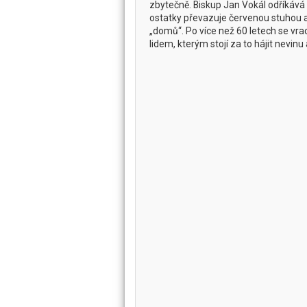
zbytečně. Biskup Jan Vokál odříkává mo
ostatky převazuje červenou stuhou a
„domů“. Po více než 60 letech se vrací
lidem, kterým stojí za to hájit nevinu