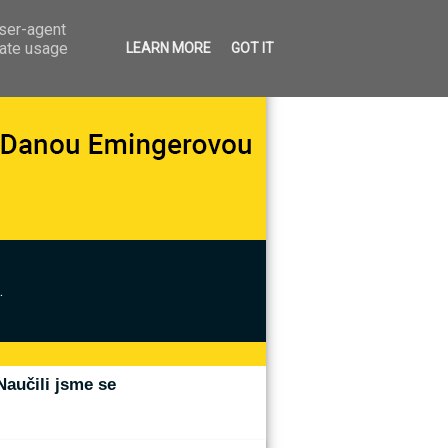
user-agent
rate usage
LEARN MORE
GOT IT
.
Naučili jsme se