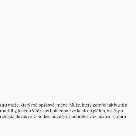
stru muže, který má opět své jméno. Muže, který zemřel tak krutě a
dlitby, kolega Vítězslav balí jednotlivé kosti do plátna, balíčky s
 ukládá do rakve. O hodinu později už pohřební vůz odváží Toufara