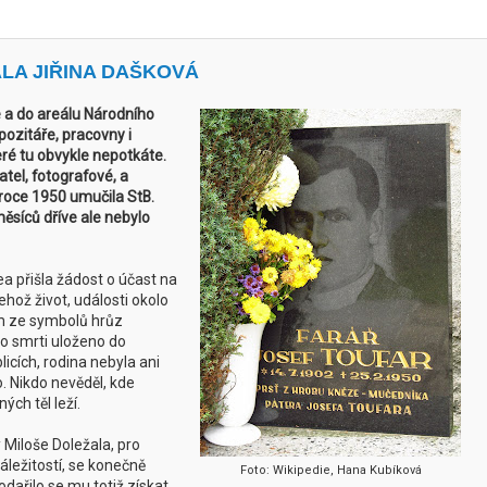
ALA JIŘINA DAŠKOVÁ
e a do areálu Národního
ozitáře, pracovny i
teré tu obvykle nepotkáte.
atel, fotografové, a
 roce 1950 umučila StB.
ěsíců dříve ale nebylo
a přišla žádost o účast na
ehož život, události okolo
ím ze symbolů hrůz
po smrti uloženo do
icích, rodina nebyla ani
. Nikdo nevěděl, kde
ých těl leží.
 Miloše Doležala, pro
áležitostí, se konečně
Foto: Wikipedie, Hana Kubíková
dařilo se mu totiž získat