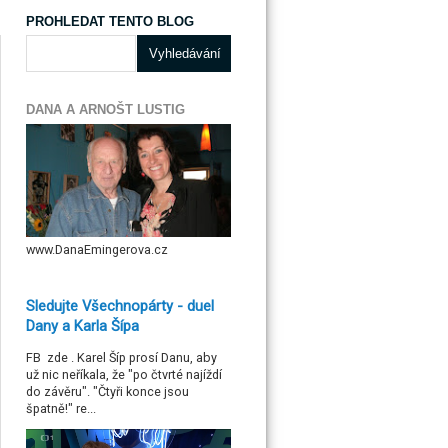
PROHLEDAT TENTO BLOG
DANA A ARNOŠT LUSTIG
www.DanaEmingerova.cz
Sledujte Všechnopárty - duel
Dany a Karla Šípa
FB zde . Karel Šíp prosí Danu, aby
už nic neříkala, že "po čtvrté najíždí
do závěru". "Čtyři konce jsou
špatně!" re...