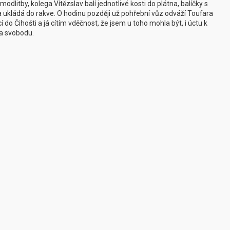
dlitby, kolega Vítězslav balí jednotlivé kosti do plátna, balíčky s
 ukládá do rakve. O hodinu později už pohřební vůz odváží Toufara
 do Čihošti a já cítím vděčnost, že jsem u toho mohla být, i úctu k
 a svobodu.