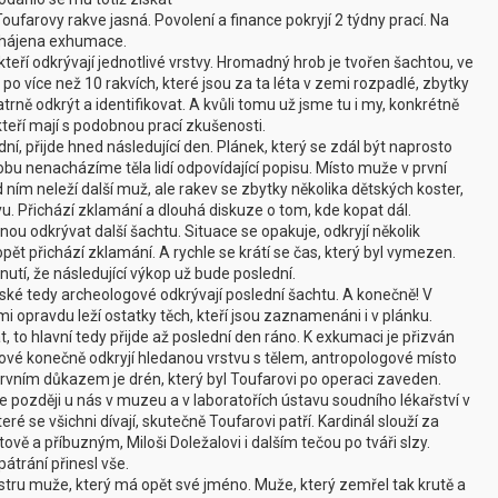
ufarovy rakve jasná. Povolení a finance pokryjí 2 týdny prací. Na
zahájena exhumace.
eří odkrývají jednotlivé vrstvy. Hromadný hrob je tvořen šachtou, ve
 po více než 10 rakvích, které jsou za ta léta v zemi rozpadlé, zbytky
patrně odkrýt a identifikovat. A kvůli tomu už jsme tu i my, konkrétně
eří mají s podobnou prací zkušenosti.
ní, přijde hned následující den. Plánek, který se zdál být naprosto
obu nenacházíme těla lidí odpovídající popisu. Místo muže v první
 ním neleží další muž, ale rakev se zbytky několika dětských koster,
u. Přichází zklamání a dlouhá diskuze o tom, kde kopat dál.
u odkrývat další šachtu. Situace se opakuje, odkryjí několik
ět přichází zklamání. A rychle se krátí se čas, který byl vymezen.
utí, že následující výkop už bude poslední.
ké tedy archeologové odkrývají poslední šachtu. A konečně! V
mi opravdu leží ostatky těch, kteří jsou zaznamenáni i v plánku.
 to hlavní tedy přijde až poslední den ráno. K exkumaci je přizván
gové konečně odkryjí hledanou vrstvu s tělem, antropologové místo
 prvním důkazem je drén, který byl Toufarovi po operaci zaveden.
 později u nás v muzeu a v laboratořích ústavu soudního lékařství v
které se všichni dívají, skutečně Toufarovi patří. Kardinál slouží za
vě a příbuzným, Miloši Doležalovi i dalším tečou po tváři slzy.
pátrání přinesl vše.
stru muže, který má opět své jméno. Muže, který zemřel tak krutě a