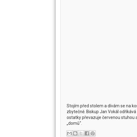
Stojím před stolem a dívám se na ko
zbytečně. Biskup Jan Vokál odříkává mo
ostatky převazuje červenou stuhou a
„domů“.