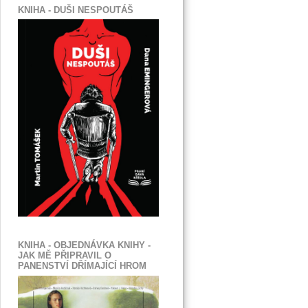
KNIHA - DUŠI NESPOUTÁŠ
KNIHA - OBJEDNÁVKA KNIHY -
JAK MĚ PŘIPRAVIL O
PANENSTVÍ DŘÍMAJÍCÍ HROM