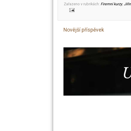
Zařazeno v rubrikách:
Firemní kurzy
,
Jiři
Novější příspěvek