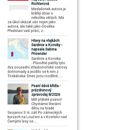
Richterová
Medailonek autora je
krátký útvar o
několika větách. Má
za úkol ukázat vás nejen jako
autora, ale také jako člověka.
Představí vaši práci, z...
Hlavy na vlajkách
Sardinie a Korsiky -
napsala Sabina
Prisender
Sardinie a Korsika
. Původně patřily tyto
dva sousední středomořské ostrovy
dohromady a jezdilo se k nim z
Toskánska. Dnes jsou rozdílné......
Psaní dává křídla -
prázdninový
zpravodaj 8/2026
Milí přátelé psavci!
Chystáme literární
dílnu na hradě
Svojanov 3.-6. září Po zámeckých
kurzech na Loučeni a v Kostelci nad
Černými lesy se ...