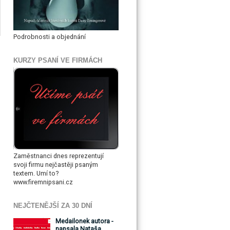
Podrobnosti a objednání
KURZY PSANÍ VE FIRMÁCH
Zaměstnanci dnes reprezentují
svoji firmu nejčastěji psaným
textem. Umí to?
www.firemnipsani.cz
NEJČTENĚJŠÍ ZA 30 DNÍ
Medailonek autora -
napsala Nataša