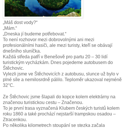
„Máš dost vody?“
„Mám.“
„Dneska jí budeme potřebovat.“
To není rozhovor mezi dobrovolnými ani mezi
profesionálními hasiči, ale mezi turisty, kteří se obávají
dnešního sluníčka.
Každá středa patří v Benešově pro partu 20 – 30 lidí
turistickým vycházkám. Dnes pojedeme autobusem do
Štěchovic.
Vylezli jsme ve Štěchovicích z autobusu, slunce už bylo v
plné síle a nemilosrdně pálilo. Teploměr ukazoval nejméně
32°C.
Ze Štěchovic jsme šlapali do kopce kolem elektrárny na
značenou turistickou cestu – Značenou.
To je první trasa vyznačená Klubem českých turistů kolem
roku 1860 a také prochází nejstarší trampskou osadou –
Ztracenkou.
Po několika kilometrech stoupání se stezka začala