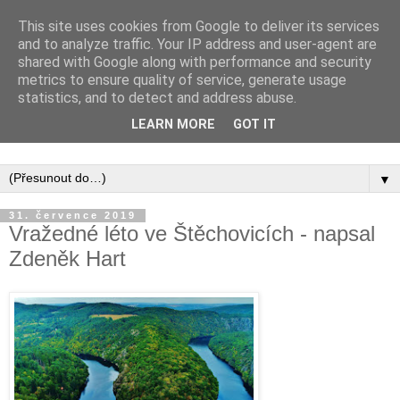
This site uses cookies from Google to deliver its services
and to analyze traffic. Your IP address and user-agent are
shared with Google along with performance and security
metrics to ensure quality of service, generate usage
statistics, and to detect and address abuse.
Inspirujte se tím, co píší posluchači kurzů a co se na nich
LEARN MORE
GOT IT
naučili.
▼
31. července 2019
Vražedné léto ve Štěchovicích - napsal
Zdeněk Hart