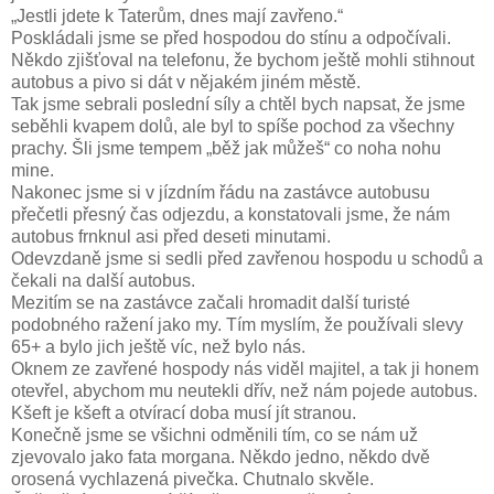
„Jestli jdete k Taterům, dnes mají zavřeno.“
Poskládali jsme se před hospodou do stínu a odpočívali.
Někdo zjišťoval na telefonu, že bychom ještě mohli stihnout
autobus a pivo si dát v nějakém jiném městě.
Tak jsme sebrali poslední síly a chtěl bych napsat, že jsme
seběhli kvapem dolů, ale byl to spíše pochod za všechny
prachy. Šli jsme tempem „běž jak můžeš“ co noha nohu
mine.
Nakonec jsme si v jízdním řádu na zastávce autobusu
přečetli přesný čas odjezdu, a konstatovali jsme, že nám
autobus frnknul asi před deseti minutami.
Odevzdaně jsme si sedli před zavřenou hospodu u schodů a
čekali na další autobus.
Mezitím se na zastávce začali hromadit další turisté
podobného ražení jako my. Tím myslím, že používali slevy
65+ a bylo jich ještě víc, než bylo nás.
Oknem ze zavřené hospody nás viděl majitel, a tak ji honem
otevřel, abychom mu neutekli dřív, než nám pojede autobus.
Kšeft je kšeft a otvírací doba musí jít stranou.
Konečně jsme se všichni odměnili tím, co se nám už
zjevovalo jako fata morgana. Někdo jedno, někdo dvě
orosená vychlazená pivečka. Chutnalo skvěle.