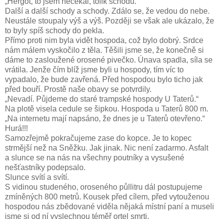
„Hergot, to jsem nečekal, tolik schodů.“
Další a další schody a schody. Zdálo se, že vedou do nebe.
Neustále stoupaly výš a výš. Později se však ale ukázalo, že
to byly spíš schody do pekla.
Přímo proti nim byla vidět hospoda, což bylo dobrý. Srdce
nám málem vyskočilo z těla. Těšili jsme se, že konečně si
dáme to zasloužené orosené pivečko. Únava spadla, síla se
vrátila. Jenže čím blíž jsme byli u hospody, tím víc to
vypadalo, že bude zavřená. Před hospodou bylo ticho jak
před bouří. Prostě naše obavy se potvrdily.
„Nevadí. Půjdeme do staré trampské hospody U Taterů.“
Na plotě visela cedule se šipkou. Hospoda u Taterů 800 m.
„Na internetu mají napsáno, že dnes je u Taterů otevřeno.“
Hurá!!!
Samozřejmě pokračujeme zase do kopce. Je to kopec
strmější než na Sněžku. Jak jinak. Nic není zadarmo. Asfalt
a slunce se na nás na všechny poutníky a vysušené
nešťastníky podepsalo.
Slunce svítí a svítí.
S vidinou studeného, oroseného půllitru dál postupujeme
zmíněných 800 metrů. Kousek před cílem, před vytouženou
hospodou nás zbědované viděla nějaká místní paní a museli
jsme si od ní vyslechnou téměř ortel smrti.