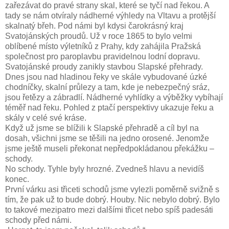
zařezávat do pravé strany skal, které se tyčí nad řekou. A
tady se nám otvíraly nádherné výhledy na Vltavu a protější
skalnatý břeh. Pod námi byl kdysi čarokrásný kraj
Svatojánských proudů. Už v roce 1865 to bylo velmi
oblíbené místo výletníků z Prahy, kdy zahájila Pražská
společnost pro paroplavbu pravidelnou lodní dopravu.
Svatojánské proudy zanikly stavbou Slapské přehrady.
Dnes jsou nad hladinou řeky ve skále vybudované úzké
chodníčky, skalní průlezy a tam, kde je nebezpečný sráz,
jsou řetězy a zábradlí. Nádherné vyhlídky a výběžky vybíhají
téměř nad řeku. Pohled z ptačí perspektivy ukazuje řeku a
skály v celé své kráse.
Když už jsme se blížili k Slapské přehradě a cíl byl na
dosah, všichni jsme se těšili na jedno orosené. Jenomže
jsme ještě museli překonat nepředpokládanou překážku –
schody.
No schody. Tyhle byly hrozné. Zvedneš hlavu a nevidíš
konec.
První várku asi třiceti schodů jsme vylezli poměrně svižně s
tím, že pak už to bude dobrý. Houby. Nic nebylo dobrý. Bylo
to takové mezipatro mezi dalšími třicet nebo spíš padesáti
schody před námi.