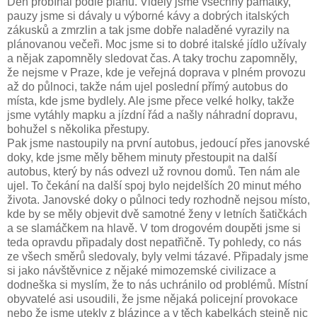
Den probíhal podle plánu. Viděly jsme všechny památky,
pauzy jsme si dávaly u výborné kávy a dobrých italských
zákusků a zmrzlin a tak jsme dobře naladěné vyrazily na
plánovanou večeři. Moc jsme si to dobré italské jídlo užívaly
a nějak zapomněly sledovat čas. A taky trochu zapomněly,
že nejsme v Praze, kde je veřejná doprava v plném provozu
až do půlnoci, takže nám ujel poslední přímý autobus do
místa, kde jsme bydlely. Ale jsme přece velké holky, takže
jsme vytáhly mapku a jízdní řád a našly náhradní dopravu,
bohužel s několika přestupy.
Pak jsme nastoupily na první autobus, jedoucí přes janovské
doky, kde jsme měly během minuty přestoupit na další
autobus, který by nás odvezl už rovnou domů. Ten nám ale
ujel. To čekání na další spoj bylo nejdelších 20 minut mého
života. Janovské doky o půlnoci tedy rozhodně nejsou místo,
kde by se měly objevit dvě samotné ženy v letních šatičkách
a se slamáčkem na hlavě. V tom drogovém doupěti jsme si
teda opravdu připadaly dost nepatřičně. Ty pohledy, co nás
ze všech směrů sledovaly, byly velmi tázavé. Připadaly jsme
si jako návštěvnice z nějaké mimozemské civilizace a
dodneška si myslím, že to nás uchránilo od problémů. Místní
obyvatelé asi usoudili, že jsme nějaká policejní provokace
nebo že jsme utekly z blázince a v těch kabelkách stejně nic