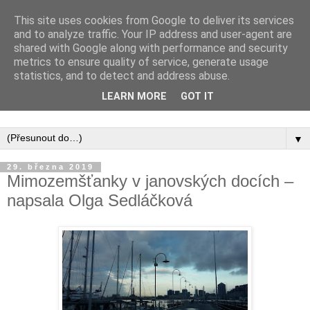
This site uses cookies from Google to deliver its services
and to analyze traffic. Your IP address and user-agent are
shared with Google along with performance and security
metrics to ensure quality of service, generate usage
statistics, and to detect and address abuse.
Inspirujte se tím, co píší posluchači kurzů a co se na nich
LEARN MORE
GOT IT
naučili.
▼
29. března 2019
Mimozemšťanky v janovských docích –
napsala Olga Sedláčková