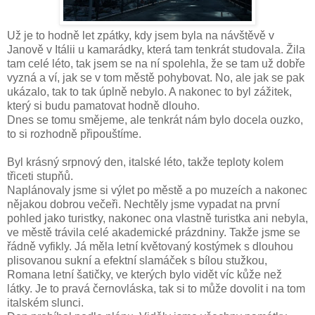
Už je to hodně let zpátky, kdy jsem byla na návštěvě v
Janově v Itálii u kamarádky, která tam tenkrát studovala. Žila
tam celé léto, tak jsem se na ní spolehla, že se tam už dobře
vyzná a ví, jak se v tom městě pohybovat. No, ale jak se pak
ukázalo, tak to tak úplně nebylo. A nakonec to byl zážitek,
který si budu pamatovat hodně dlouho.
Dnes se tomu smějeme, ale tenkrát nám bylo docela ouzko,
to si rozhodně připouštíme.
Byl krásný srpnový den, italské léto, takže teploty kolem
třiceti stupňů.
Naplánovaly jsme si výlet po městě a po muzeích a nakonec
nějakou dobrou večeři. Nechtěly jsme vypadat na první
pohled jako turistky, nakonec ona vlastně turistka ani nebyla,
ve městě trávila celé akademické prázdniny. Takže jsme se
řádně vyfikly. Já měla letní květovaný kostýmek s dlouhou
plisovanou sukní a efektní slamáček s bílou stužkou,
Romana letní šatičky, ve kterých bylo vidět víc kůže než
látky. Je to pravá černovláska, tak si to může dovolit i na tom
italském slunci.