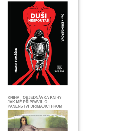
KNIHA - OBJEDNÁVKA KNIHY -
JAK MĚ PŘIPRAVIL O
PANENSTVÍ DŘÍMAJÍCÍ HROM