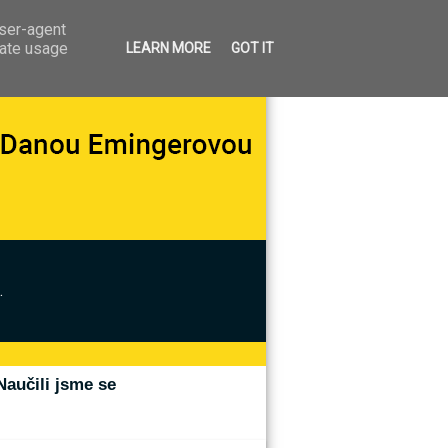
user-agent
rate usage
LEARN MORE
GOT IT
.
Naučili jsme se