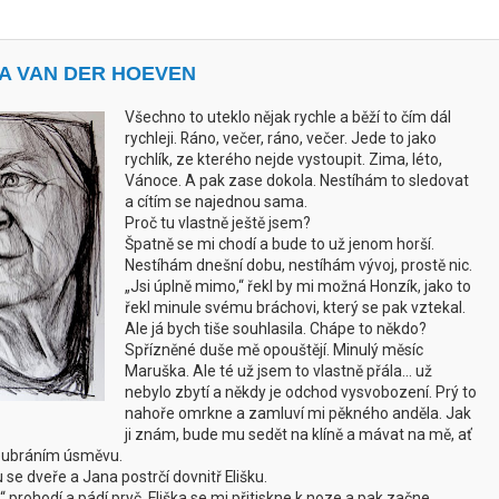
NA VAN DER HOEVEN
Všechno to uteklo nějak rychle a běží to čím dál
rychleji. Ráno, večer, ráno, večer. Jede to jako
rychlík, ze kterého nejde vystoupit. Zima, léto,
Vánoce. A pak zase dokola. Nestíhám to sledovat
a cítím se najednou sama.
Proč tu vlastně ještě jsem?
Špatně se mi chodí a bude to už jenom horší.
Nestíhám dnešní dobu, nestíhám vývoj, prostě nic.
„Jsi úplně mimo,“ řekl by mi možná Honzík, jako to
řekl minule svému bráchovi, který se pak vztekal.
Ale já bych tiše souhlasila. Chápe to někdo?
Spřízněné duše mě opouštějí. Minulý měsíc
Maruška. Ale té už jsem to vlastně přála... už
nebylo zbytí a někdy je odchod vysvobození. Prý to
nahoře omrkne a zamluví mi pěkného anděla. Jak
ji znám, bude mu sedět na klíně a mávat na mě, ať
 neubráním úsměvu.
se dveře a Jana postrčí dovnitř Elišku.
 prohodí a pádí pryč. Eliška se mi přitiskne k noze a pak začne