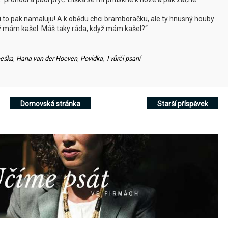
ti to pak namaluju! A k obědu chci bramboračku, ale ty hnusný houby
yž mám kašel. Máš taky ráda, když mám kašel?“
eška
,
Hana van der Hoeven
,
Povídka
,
Tvůrčí psaní
Domovská stránka
Starší příspěvek