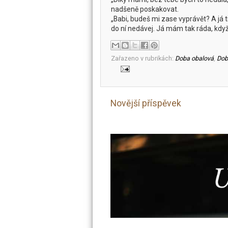
nadšeně poskakovat.
„Babi, budeš mi zase vyprávět? A já 
do ní nedávej. Já mám tak ráda, kd
Zařazeno v rubrikách:
Doba obalová
,
Dob
Novější příspěvek