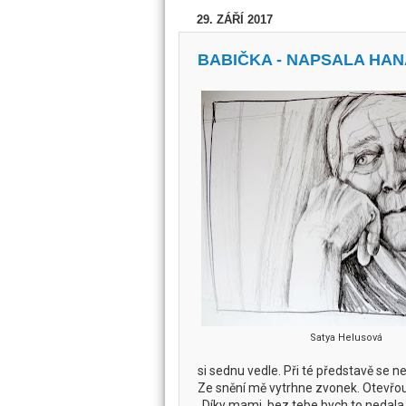
29. ZÁŘÍ 2017
BABIČKA - NAPSALA HA
Satya Helusová
si sednu vedle. Při té představě se
Ze snění mě vytrhne zvonek. Otevřou 
„Díky mami, bez tebe bych to nedala,“