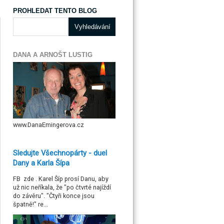
PROHLEDAT TENTO BLOG
DANA A ARNOŠT LUSTIG
www.DanaEmingerova.cz
Sledujte Všechnopárty - duel
Dany a Karla Šípa
FB zde . Karel Šíp prosí Danu, aby
už nic neříkala, že "po čtvrté najíždí
do závěru". "Čtyři konce jsou
špatně!" re...