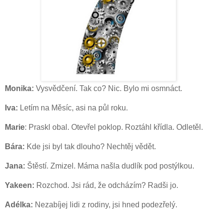
Monika:
Vysvědčení. Tak co? Nic. Bylo mi osmnáct.
Iva:
Letím na Měsíc, asi na půl roku.
Marie
: Praskl obal. Otevřel poklop. Roztáhl křídla. Odletěl.
Bára:
Kde jsi byl tak dlouho? Nechtěj vědět.
Jana:
Štěstí. Zmizel. Máma našla dudlík pod postýlkou.
Yakeen:
Rozchod. Jsi rád, že odcházím? Radši jo.
Adélka:
Nezabíjej lidi z rodiny, jsi hned podezřelý.