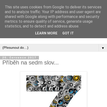
This site uses cookies from Google to deliver its services
and to analyze traffic. Your IP address and user-agent are
shared with Google along with performance and security
metrics to ensure quality of service, generate usage
statistics, and to detect and address abuse.
Inspirujte se tím, co píší posluchači kurzů a co se na nich
LEARN MORE
GOT IT
naučili.
▼
20. července 2017
Příběh na sedm slov...