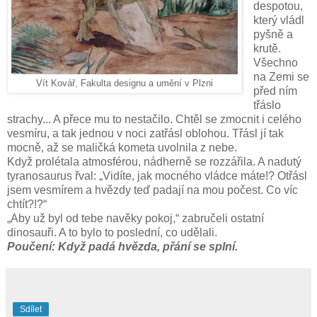
despotou,
který vládl
pyšně a
krutě.
Všechno
na Zemi se
Vít Kovář, Fakulta designu a umění v Plzni
před ním
třáslo
strachy... A přece mu to nestačilo. Chtěl se zmocnit i celého
vesmíru, a tak jednou v noci zatřásl oblohou. Třásl jí tak
mocně, až se maličká kometa uvolnila z nebe.
Když prolétala atmosférou, nádherně se rozzářila. A nadutý
tyranosaurus řval: „Vidíte, jak mocného vládce máte!? Otřásl
jsem vesmírem a hvězdy teď padají na mou počest. Co víc
chtít?!?“
„Aby už byl od tebe navěky pokoj,“ zabručeli ostatní
dinosauři. A to bylo to poslední, co udělali.
Poučení: Když padá hvězda, přání se splní.
Sdílet