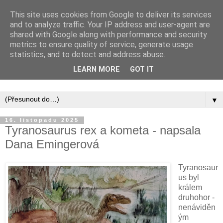
This site uses cookies from Google to deliver its services
and to analyze traffic. Your IP address and user-agent are
shared with Google along with performance and security
metrics to ensure quality of service, generate usage
statistics, and to detect and address abuse.
Inspirujte se tím, co píší posluchači kurzů a co se na nich
LEARN MORE
GOT IT
naučili.
▼
16. listopadu 2025
Tyranosaurus rex a kometa - napsala
Dana Emingerová
Tyranosaur
us byl
králem
druhohor -
nenáviděn
ým