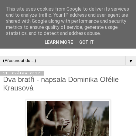
This site uses cookies from Google to deliver its services
and to analyze traffic. Your IP address and user-agent are
shared with Google along with performance and security
metrics to ensure quality of service, generate usage
statistics, and to detect and address abuse.
Inspirujte se tím, co píší posluchači kurzů a co se na nich
LEARN MORE
GOT IT
naučili.
▼
11. května 2017
Dva bratři - napsala Dominika Ofélie
Krausová