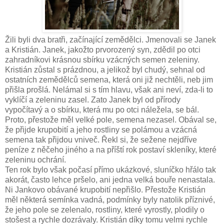
Žili byli dva bratři, začínající zemědělci. Jmenovali se Janek
a Kristián. Janek, jakožto prvorozený syn, zdědil po otci
zahradníkovi krásnou sbírku vzácných semen zeleniny.
Kristián zůstal s prázdnou, a jelikož byl chudý, sehnal od
ostatních zemědělců semena, která oni již nechtěli, neb jim
přišla prošlá. Nelámal si s tím hlavu, však ani neví, zda-li to
vyklíčí a zeleninu zasel. Zato Janek byl od přírody
vypočítavý a o sbírku, která mu po otci náležela, se bál.
Proto, přestože měl velké pole, semena nezasel. Obával se,
že přijde krupobití a jeho rostliny se polámou a vzácná
semena tak přijdou vniveč. Řekl si, že sežene nejdříve
peníze z něčeho jiného a na příští rok postaví skleníky, které
zeleninu ochrání.
Ten rok bylo však počasí přímo ukázkové, sluníčko hřálo tak
akorát, často lehce pršelo, ani jedna velká bouře nenastala.
Ni Jankovo obávané krupobití nepřišlo. Přestože Kristián
měl některá semínka vadná, podmínky byly natolik příznivé,
že jeho pole se zelenalo, rostliny, které vyrostly, plodily o
stošest a rychle dozrávaly. Kristián díky tomu velmi rychle