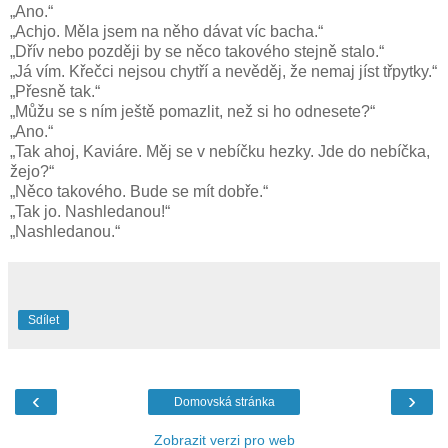
„Ano.“
„Achjo. Měla jsem na něho dávat víc bacha.“
„Dřív nebo později by se něco takového stejně stalo.“
„Já vím. Křečci nejsou chytří a nevěděj, že nemaj jíst třpytky.“
„Přesně tak.“
„Můžu se s ním ještě pomazlit, než si ho odnesete?“
„Ano.“
„Tak ahoj, Kaviáre. Měj se v nebíčku hezky. Jde do nebíčka,
žejo?“
„Něco takového. Bude se mít dobře.“
„Tak jo. Nashledanou!“
„Nashledanou.“
Sdílet
‹
›
Domovská stránka
Zobrazit verzi pro web