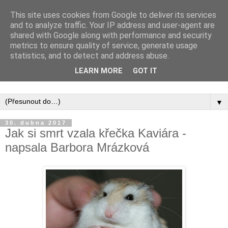
This site uses cookies from Google to deliver its services
and to analyze traffic. Your IP address and user-agent are
shared with Google along with performance and security
metrics to ensure quality of service, generate usage
statistics, and to detect and address abuse.
Inspirujte se tím, co píší posluchači kurzů a co se na nich
LEARN MORE
GOT IT
naučili.
▼
30. dubna 2017
Jak si smrt vzala křečka Kaviára -
napsala Barbora Mrázková