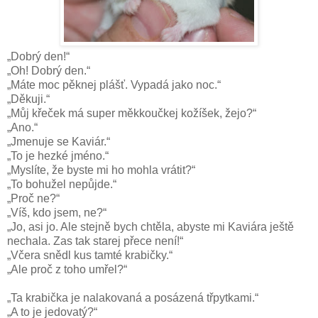
„Dobrý den!“
„Oh! Dobrý den.“
„Máte moc pěknej plášť. Vypadá jako noc.“
„Děkuji.“
„Můj křeček má super měkkoučkej kožíšek, žejo?“
„Ano.“
„Jmenuje se Kaviár.“
„To je hezké jméno.“
„Myslíte, že byste mi ho mohla vrátit?“
„To bohužel nepůjde.“
„Proč ne?“
„Víš, kdo jsem, ne?“
„Jo, asi jo. Ale stejně bych chtěla, abyste mi Kaviára ještě
nechala. Zas tak starej přece není!“
„Včera snědl kus tamté krabičky.“
„Ale proč z toho umřel?“
„Ta krabička je nalakovaná a posázená třpytkami.“
„A to je jedovatý?“