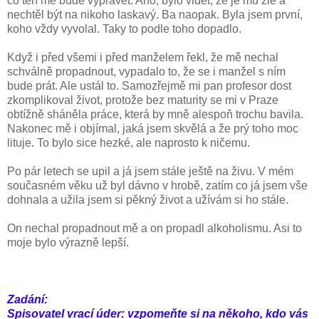
co ten mě bude vyprávět. Ano, bylo vidět, že je mu zle a
nechtěl být na nikoho laskavý. Ba naopak. Byla jsem první,
koho vždy vyvolal. Taky to podle toho dopadlo.
Když i před všemi i před manželem řekl, že mě nechal
schválně propadnout, vypadalo to, že se i manžel s ním
bude prát. Ale ustál to. Samozřejmě mi pan profesor dost
zkomplikoval život, protože bez maturity se mi v Praze
obtížně sháněla práce, která by mně alespoň trochu bavila.
Nakonec mě i objímal, jaká jsem skvělá a že prý toho moc
lituje. To bylo sice hezké, ale naprosto k ničemu.
Po pár letech se upil a já jsem stále ještě na živu. V mém
současném věku už byl dávno v hrobě, zatím co já jsem vše
dohnala a užila jsem si pěkný život a užívám si ho stále.
On nechal propadnout mě a on propadl alkoholismu. Asi to
moje bylo výrazně lepší.
Zadání:
Spisovatel vrací úder: vzpomeňte si na někoho, kdo vás