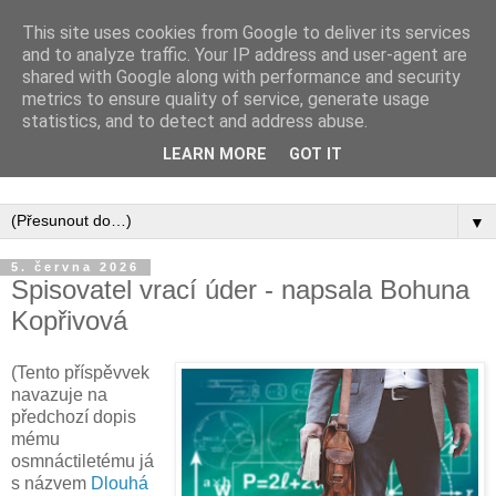
This site uses cookies from Google to deliver its services
and to analyze traffic. Your IP address and user-agent are
shared with Google along with performance and security
metrics to ensure quality of service, generate usage
statistics, and to detect and address abuse.
Inspirujte se tím, co píší posluchači kurzů a co se na nich
LEARN MORE
GOT IT
naučili.
▼
5. června 2026
Spisovatel vrací úder - napsala Bohuna
Kopřivová
(Tento příspěvvek
navazuje na
předchozí dopis
mému
osmnáctiletému já
s názvem
Dlouhá