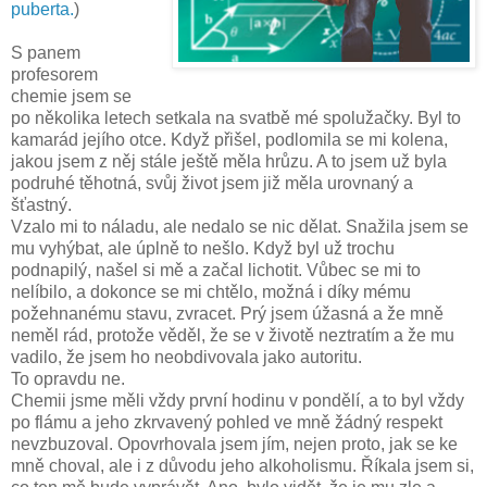
puberta.
)
S panem
profesorem
chemie jsem se
po několika letech setkala na svatbě mé spolužačky. Byl to
kamarád jejího otce. Když přišel, podlomila se mi kolena,
jakou jsem z něj stále ještě měla hrůzu. A to jsem už byla
podruhé těhotná, svůj život jsem již měla urovnaný a
šťastný.
Vzalo mi to náladu, ale nedalo se nic dělat.
Snažila jsem se
mu vyhýbat, ale úplně to nešlo. Když byl už trochu
podnapilý, našel si mě a začal lichotit. Vůbec se mi to
nelíbilo, a dokonce se mi chtělo, možná i díky mému
požehnanému stavu, zvracet.
Prý jsem úžasná a že mně
neměl rád, protože věděl, že se v životě neztratím a že mu
vadilo, že jsem ho neobdivovala jako autoritu.
To opravdu ne.
Chemii jsme měli vždy první hodinu v pondělí, a to byl vždy
po flámu a jeho zkrvavený pohled ve mně žádný respekt
nevzbuzoval. Opovrhovala jsem jím, nejen proto, jak se ke
mně choval, ale i z důvodu jeho alkoholismu. Říkala jsem si,