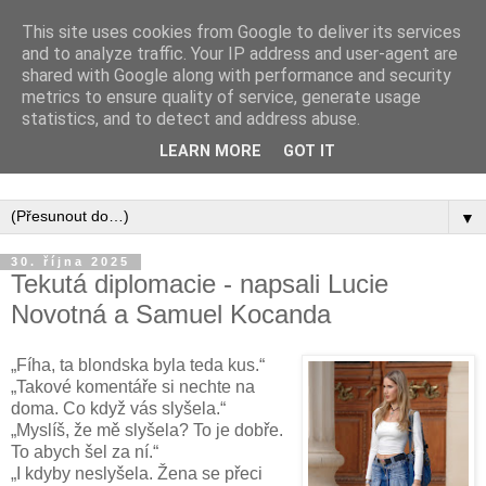
This site uses cookies from Google to deliver its services
and to analyze traffic. Your IP address and user-agent are
shared with Google along with performance and security
metrics to ensure quality of service, generate usage
statistics, and to detect and address abuse.
Inspirujte se tím, co píší posluchači kurzů a co se na nich
LEARN MORE
GOT IT
naučili.
▼
30. října 2025
Tekutá diplomacie - napsali Lucie
Novotná a Samuel Kocanda
„Fíha, ta blondska byla teda kus.“
„Takové komentáře si nechte na
doma. Co když vás slyšela.“
„Myslíš, že mě slyšela? To je dobře.
To abych šel za ní.“
„I kdyby neslyšela. Žena se přeci