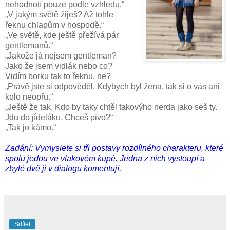
nehodnotí pouze podle vzhledu.“
„V jakým světě žiješ? Až tohle
řeknu chlapům v hospodě.“
„Ve světě, kde ještě přežívá pár
gentlemanů.“
„Jakože já nejsem gentleman?
Jako že jsem vidlák nebo co?
Vidím borku tak to řeknu, ne?
„Právě jste si odpověděl. Kdybych byl žena, tak si o vás ani
kolo neopřu.“
„Ještě že tak. Kdo by taky chtěl takovýho nerda jako seš ty.
Jdu do jídeláku. Chceš pivo?“
„Tak jo kámo.“
Zadání: Vymyslete si tři postavy rozdílného charakteru, které
spolu jedou ve vlakovém kupé. Jedna z nich vystoupí a
zbylé dvě ji v dialogu komentují.
Sdílet