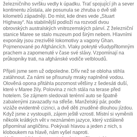
železničního svršku vedly k úpadku. Trať spojující jih a sever
kontinentu zůstala, ale posunula se zhruba o dvě stě
kilometrů západněji. Do míst, kde dnes vede „Stuart
Highway“. Na stabilnější podloží na rozvodí dvou
obrovských australských vnitrozemských pánví. Z železniční
stanice Maree se stalo muzeum pod širým nebem. Hlavními
exponáty jsou zrezivělé lokomotivy a vagony Ghan.
Pojmenované po Afgháncích. Vlaky pokryté všudypřítomným
prachem a zapomenuté v čase své slávy. Vzpomínají na
průkopníky trati, na afghánské vodiče velbloudů.
Přijeli jsme sem už odpoledne. Dřív než se obloha stihla
zatáhnout. Za námi se přisunuly mraky naplněné vodou.
Olověná opona přitáhla pozornost většiny z šedesáti duší,
které v Maree žily. Polovina z nich stála na terase před
hotelem. Se zájmem sledovali terénní auto se špatně
zabalenými zavazadly na střeše. Manželský pár, podle
vizáže evidentně cizinci, a dvě děti znuděné dlouhou jízdou.
Když jsme z vystoupili, zájem ještě vzrostl. Místní si vyměnili
několik krátkých vět v neznámém jazyce, který vzdáleně
připomínal angličtinu. Pokývali hlavou a jeden z nich, s
kloboukem na hlavě, nám vyšel naproti.