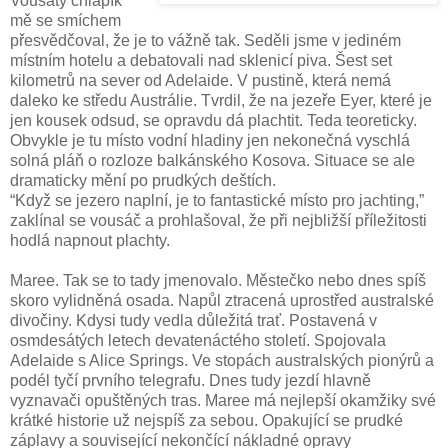
Vousatý chlapík
mě se smíchem
přesvědčoval, že je to vážně tak. Seděli jsme v jediném
místním hotelu a debatovali nad sklenicí piva. Šest set
kilometrů na sever od Adelaide. V pustině, která nemá
daleko ke středu Austrálie. Tvrdil, že na jezeře Eyer, které je
jen kousek odsud, se opravdu dá plachtit.
Teda teoreticky.
Obvykle je tu místo vodní hladiny jen nekonečná vyschlá
solná pláň o rozloze balkánského Kosova. Situace se ale
dramaticky mění po prudkých deštích.
“Když se jezero naplní, je to fantastické místo pro jachting,”
zaklínal se vousáč a prohlašoval, že při nejbližší příležitosti
hodlá napnout plachty.
Maree. Tak se to tady jmenovalo. Městečko nebo dnes spíš
skoro vylidněná osada. Napůl ztracená uprostřed australské
divočiny. Kdysi tudy vedla důležitá trať. Postavená v
osmdesátých letech devatenáctého století. Spojovala
Adelaide s Alice Springs. Ve stopách australských pionýrů a
podél tyčí prvního telegrafu. Dnes tudy jezdí hlavně
vyznavači opuštěných tras. Maree má nejlepší okamžiky své
krátké historie už nejspíš za sebou. Opakující se prudké
záplavy a související nekončící nákladné opravy