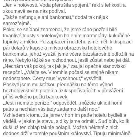
„Jen v hotovosti. Voda přerušila spojení,“ řekl s lehkostí a
zkoumavě se na nás podíval.
„Takže nefunguje ani bankomat,“ dodal tak nějak
samozřejmě.
Pokoj se snídaní znamenal, že jsme ráno pozřeli bílé
trvanlivé tousty s hotelovým balením marmelády, kukuřičné
lupínky a mléko. Po zaplacení noclehu jsme měli k dispozici
pár dolarů v kapse a mrtvou obrazovku hotelového
bankomatu, jehož využití jsme včera bezstarostně odložili na
ráno. Nebylo těžké se rozhodnout, jestli zůstat nebo jet dál.
„Nechám váš pokoj, tak jak je,“ zaujal opačné stanovisko
recepční. „Vrátíte se. V tomhle počasí se stejně nikam
nedostanete. Cesty musí vyschnout,“ vysvětlil.
Poskytl jsem mu krátkou přednášku na téma výhod
bezhotovostních plateb a rizik spočívajících v převážení
příliš velkého počtu bankovek.
„Jestli nemáte peníze,“ odpověděl, „můžete uklidit horní
patro a nechám vás tady zadarmo další noc.“
Vzhledem k tomu, že jsme v horním patře hotelu bydleli a
věděli, v jakém je stavu, s díky jsme odmítli. Suď bůh, kolik
duší už ten chlap takhle polapil. Možná některé z nich
dodnes drží v tomhle pouštním království. Tipuju minimálně