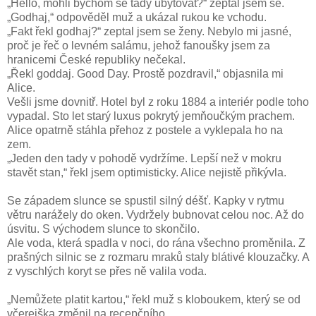
„Hello, mohli bychom se tady ubytovat?“ zeptal jsem se.
„Godhaj,“ odpověděl muž a ukázal rukou ke vchodu.
„Fakt řekl godhaj?“ zeptal jsem se ženy. Nebylo mi jasné,
proč je řeč o levném salámu, jehož fanoušky jsem za
hranicemi České republiky nečekal.
„Řekl goddaj. Good Day. Prostě pozdravil,“ objasnila mi
Alice.
Vešli jsme dovnitř. Hotel byl z roku 1884 a interiér podle toho
vypadal. Sto let starý luxus pokrytý jemňoučkým prachem.
Alice opatrně stáhla přehoz z postele a vyklepala ho na
zem.
„Jeden den tady v pohodě vydržíme. Lepší než v mokru
stavět stan,“ řekl jsem optimisticky. Alice nejistě přikývla.
Se západem slunce se spustil silný déšť. Kapky v rytmu
větru narážely do oken. Vydržely bubnovat celou noc. Až do
úsvitu. S východem slunce to skončilo.
Ale voda, která spadla v noci, do rána všechno proměnila. Z
prašných silnic se z rozmaru mraků staly blátivé klouzačky. A
z vyschlých koryt se přes ně valila voda.
„Nemůžete platit kartou,“ řekl muž s kloboukem, který se od
včerejška změnil na recepčního.