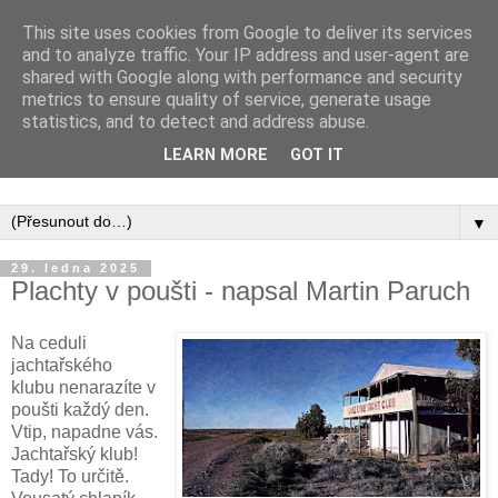
This site uses cookies from Google to deliver its services
and to analyze traffic. Your IP address and user-agent are
shared with Google along with performance and security
metrics to ensure quality of service, generate usage
statistics, and to detect and address abuse.
Inspirujte se tím, co píší posluchači kurzů a co se na nich
LEARN MORE
GOT IT
naučili.
▼
29. ledna 2025
Plachty v poušti - napsal Martin Paruch
Na ceduli
jachtařského
klubu nenarazíte v
poušti každý den.
Vtip, napadne vás.
Jachtařský klub!
Tady! To určitě.