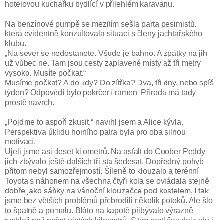
hotelovou kuchařku bydlící v přilehlém karavanu.
Na benzínové pumpě se mezitím sešla parta pesimistů,
která evidentně konzultovala situaci s členy jachtařského
klubu.
„Na sever se nedostanete. Všude je bahno. A zpátky na jih
už vůbec ne. Tam jsou cesty zaplavené místy až tři metry
vysoko. Musíte počkat.“
Musíme počkat? A do kdy? Do zítřka? Dva, tři dny, nebo spíš
týden? Odpovědí bylo pokrčení ramen. Příroda má tady
prostě navrch.
„Pojďme to aspoň zkusit,“ navrhl jsem a Alice kývla.
Perspektiva úklidu horního patra byla pro oba silnou
motivací.
Ujeli jsme asi deset kilometrů. Na asfalt do Coober Peddy
jich zbývalo ještě dalších tři sta šedesát. Dopředný pohyb
přitom nebyl samozřejmostí. Šíleně to klouzalo a terénní
Toyota s náhonem na všechna čtyři kola se ovládala stejně
dobře jako sáňky na vánoční klouzačce pod kostelem. I tak
jsme bez větších problémů přebrodili několik potoků. Ale šlo
to špatně a pomalu. Bláto na kapotě přibývalo výrazně