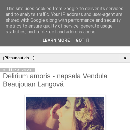
This site uses cookies from Google to deliver its services
and to analyze traffic. Your IP address and user-agent are
shared with Google along with performance and security
metrics to ensure quality of service, generate usage
statistics, and to detect and address abuse.
Inspirujte se tím, co píší posluchači kurzů a co se na nich
LEARN MORE
GOT IT
naučili.
▼
9. října 2024
Delirium amoris - napsala Vendula
Beaujouan Langová