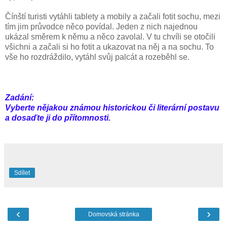
Čínští turisti vytáhli tablety a mobily a začali fotit sochu, mezi
tím jim průvodce něco povídal. Jeden z nich najednou
ukázal směrem k němu a něco zavolal. V tu chvíli se otočili
všichni a začali si ho fotit a ukazovat na něj a na sochu. To
vše ho rozdráždilo, vytáhl svůj palcát a rozeběhl se.
Zadání:
Vyberte nějakou známou historickou či literární postavu
a dosaďte ji do přítomnosti.
Sdílet
‹
›
Domovská stránka