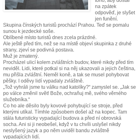
toho, aby dostal
na zpátek
odpověď, je slyšet
jen funění.
Skupina čínských turistů prochází Prahou. Teď se pomalu
sunou k jezdecké soše.
Oblíbené místo turistů dnes zcela prázdné.
Ale ještě před tím, než se na místě objeví skupinka z druhé
strany, zjeví se podivná postava.
Muž je zmatený.
Procházel ulicí kolem zvláštních budov, které nikdy před tím
neviděl. Lidi, které potkal si na něj ukazovali a jejich čeština,
mu přišla zvláštní. Neměl koně, a tak se musel pohybovat
pěšky. I oděvy lidí vypadaly zvláštně.
„Tož vyhráli jsme tu válku nad katolíky?“ zamyslel se. „Jak se
po válce změnil svět! Bože, ochraňuj mě, svého věrného
služebníka.“
Co ho ale děsilo byly kovové pohybující se stroje, před
kterými utíkal. Tímhle způsobem došel až na kopec. Tam
stála futuristicky vypadající budova a před ní obrovská
socha. Ani si ji neobešel, když v tu chvíli uslyšel nikdy
neslyšený jazyk a po něm uviděl bandu zvláštně
vypadajících lidí.