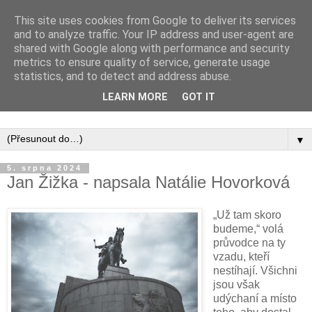
This site uses cookies from Google to deliver its services
and to analyze traffic. Your IP address and user-agent are
shared with Google along with performance and security
metrics to ensure quality of service, generate usage
statistics, and to detect and address abuse.
Inspirujte se tím, co píší posluchači kurzů a co se na nich
LEARN MORE
GOT IT
naučili.
▼
5. srpna 2024
Jan Žižka - napsala Natálie Hovorková
„Už tam skoro
budeme,“ volá
průvodce na ty
vzadu, kteří
nestíhají. Všichni
jsou však
udýchaní a místo