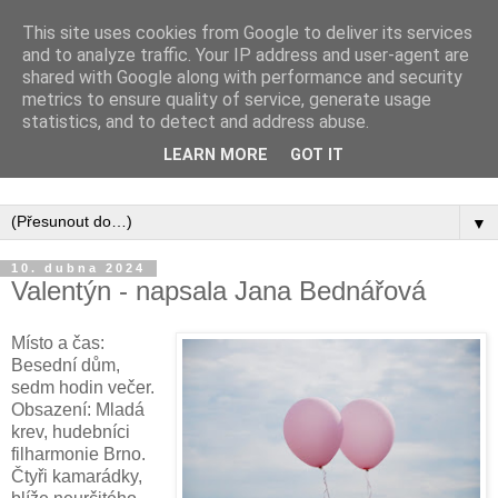
This site uses cookies from Google to deliver its services
and to analyze traffic. Your IP address and user-agent are
shared with Google along with performance and security
metrics to ensure quality of service, generate usage
statistics, and to detect and address abuse.
Inspirujte se tím, co píší posluchači kurzů a co se na nich
LEARN MORE
GOT IT
naučili.
▼
10. dubna 2024
Valentýn - napsala Jana Bednářová
Místo a čas:
Besední dům,
sedm hodin večer.
Obsazení: Mladá
krev, hudebníci
filharmonie Brno.
Čtyři kamarádky,