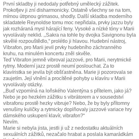
První skladby ji nedodaly potřebný umělecký zážitek.
Prokofjev ji zní disharmonicky. Ostatně všechny se na tom,
mírnou útrpnou grimasou, shodly. Další skladba moderního
skladatele Reynoldse tomu moc nepřidala, prvky jazzu byly
jak rozháraná mysl hárající feny. Vysoké a nízké tóny v Marii
vyvolávaly neklid. ,,Sakra na tohle by dvojka Savignonu byla
skvělé rozpouštědlo,“ prolétlo ji hlavou. Hudební nástroj,
Vibrafon, pro Marii jevil prvky hudebního záchranného
kruhu, na minulém koncertu zněl skvěle.
Teď Vibrafon jemně vibroval jazzové, pro Marii, nerytmické
rytmy. Moderní jazz prostě neumí poslouchat. Za to
klavíristka se jevila být obšťastněna. Marie ji pozorovala se
zaujetím. Její vlnění a procítěné pohyby u klavíru v Marii
vyvolávaly otázky.
,,Buď vzpomíná na loňského Valentýna s přítelem, jako já?
Nebo je po hezkém zážitku s vibrátorem a v sousedství
vibrafonu prostě hezky vibruje? Nebo, že by byly přítomny
venušiny kuličky a rytmicky doplňovaly jazzové variace hry
dámského uskupení klavír, vibrafon?“
Nevím.
Marie si nebyla jista, jestli ji už z nedostatku aktuálních
sexuálních zážitků, nezačalo hrabat a poslala kamarádkám