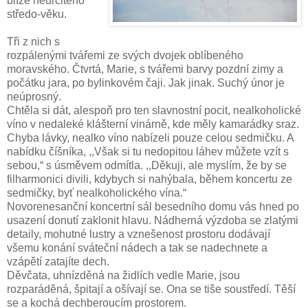
blíže neurčitého
středo-věku.
Tři z nich s
rozpálenými tvářemi ze svých dvojek oblíbeného
moravského. Čtvrtá, Marie, s tvářemi barvy pozdní zimy a
počátku jara, po bylinkovém čaji. Jak jinak. Suchý únor je
neúprosný.
Chtěla si dát, alespoň pro ten slavnostní pocit, nealkoholické
víno v nedaleké klášterní vinárně, kde měly kamarádky sraz.
Chyba lávky, nealko víno nabízeli pouze celou sedmičku. A
nabídku číšníka, ,,Však si tu nedopitou láhev můžete vzít s
sebou,“ s úsměvem odmítla. ,,Děkuji, ale myslím, že by se
filharmonici divili, kdybych si nahýbala, během koncertu ze
sedmičky, byť nealkoholického vína.“
Novorenesanční koncertní sál besedního domu vás hned po
usazení donutí zaklonit hlavu. Nádherná výzdoba se zlatými
detaily, mohutné lustry a vznešenost prostoru dodávají
všemu konání sváteční nádech a tak se nadechnete a
vzápětí zatajíte dech.
Děvčata, uhnízděná na židlích vedle Marie, jsou
rozparáděná, špitají a ošívají se. Ona se tiše soustředí. Těší
se a kochá dechberoucím prostorem.