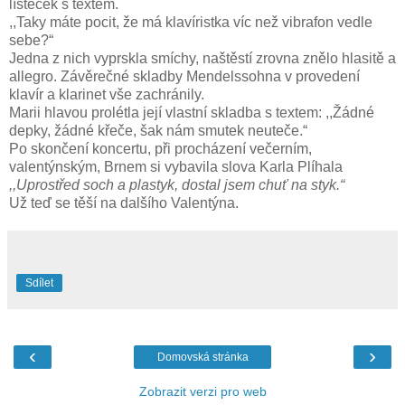
lísteček s textem.
,,Taky máte pocit, že má klavíristka víc než vibrafon vedle
sebe?“
Jedna z nich vyprskla smíchy, naštěstí zrovna znělo hlasitě a
allegro. Závěrečné skladby Mendelssohna v provedení
klavír a klarinet vše zachránily.
Marii hlavou prolétla její vlastní skladba s textem: ,,Žádné
depky, žádné křeče, šak nám smutek neuteče.“
Po skončení koncertu, při procházení večerním,
valentýnským, Brnem si vybavila slova Karla Plíhala
,,Uprostřed soch a plastyk, dostal jsem chuť na styk.“
Už teď se těší na dalšího Valentýna.
Sdílet
‹
›
Domovská stránka
Zobrazit verzi pro web