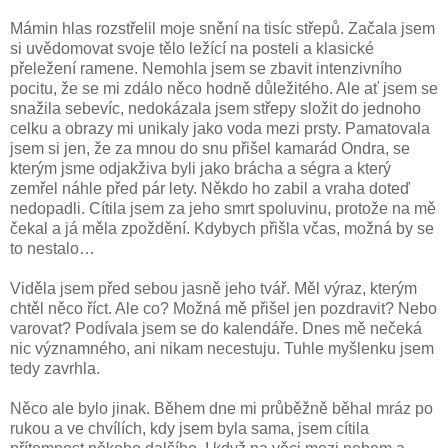
Mámin hlas rozstřelil moje snění na tisíc střepů. Začala jsem
si uvědomovat svoje tělo ležící na posteli a klasické
přeležení ramene. Nemohla jsem se zbavit intenzivního
pocitu, že se mi zdálo něco hodně důležitého. Ale ať jsem se
snažila sebevíc, nedokázala jsem střepy složit do jednoho
celku a obrazy mi unikaly jako voda mezi prsty. Pamatovala
jsem si jen, že za mnou do snu přišel kamarád Ondra, se
kterým jsme odjakživa byli jako brácha a ségra a který
zemřel náhle před pár lety. Někdo ho zabil a vraha doteď
nedopadli. Cítila jsem za jeho smrt spoluvinu, protože na mě
čekal a já měla zpoždění. Kdybych přišla včas, možná by se
to nestalo…
Viděla jsem před sebou jasně jeho tvář. Měl výraz, kterým
chtěl něco říct. Ale co? Možná mě přišel jen pozdravit? Nebo
varovat? Podívala jsem se do kalendáře. Dnes mě nečeká
nic významného, ani nikam necestuju. Tuhle myšlenku jsem
tedy zavrhla.
Něco ale bylo jinak. Během dne mi průběžně běhal mráz po
rukou a ve chvílích, kdy jsem byla sama, jsem cítila