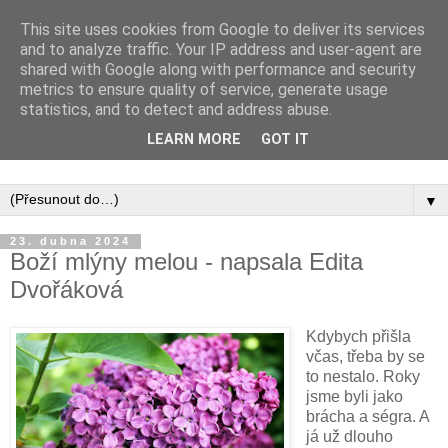
This site uses cookies from Google to deliver its services
and to analyze traffic. Your IP address and user-agent are
shared with Google along with performance and security
metrics to ensure quality of service, generate usage
statistics, and to detect and address abuse.
Inspirujte se tím, co píší posluchači kurzů a co se na nich
LEARN MORE
GOT IT
naučili.
▼
23. dubna 2024
Boží mlýny melou - napsala Edita
Dvořáková
Kdybych přišla
včas, třeba by se
to nestalo. Roky
jsme byli jako
brácha a ségra. A
já už dlouho