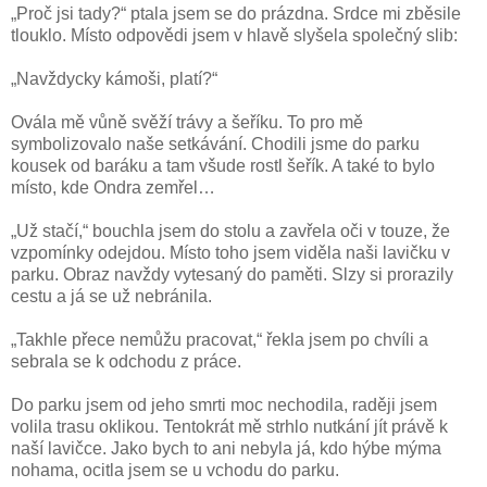
„Proč jsi tady?“ ptala jsem se do prázdna. Srdce mi zběsile
tlouklo. Místo odpovědi jsem v hlavě slyšela společný slib:
„Navždycky kámoši, platí?“
Ovála mě vůně svěží trávy a šeříku. To pro mě
symbolizovalo naše setkávání. Chodili jsme do parku
kousek od baráku a tam všude rostl šeřík. A také to bylo
místo, kde Ondra zemřel…
„Už stačí,“ bouchla jsem do stolu a zavřela oči v touze, že
vzpomínky odejdou. Místo toho jsem viděla naši lavičku v
parku. Obraz navždy vytesaný do paměti. Slzy si prorazily
cestu a já se už nebránila.
„Takhle přece nemůžu pracovat,“ řekla jsem po chvíli a
sebrala se k odchodu z práce.
Do parku jsem od jeho smrti moc nechodila, raději jsem
volila trasu oklikou. Tentokrát mě strhlo nutkání jít právě k
naší lavičce. Jako bych to ani nebyla já, kdo hýbe mýma
nohama, ocitla jsem se u vchodu do parku.