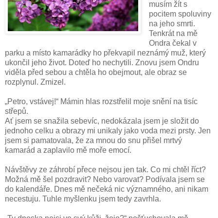
musím žít s
pocitem spoluviny
na jeho smrti.
Tenkrát na mě
Ondra čekal v
parku a místo kamarádky ho překvapil neznámý muž, který
ukončil jeho život. Doteď ho nechytili. Znovu jsem Ondru
viděla před sebou a chtěla ho obejmout, ale obraz se
rozplynul. Zmizel.
„Petro, vstávej!“ Mámin hlas rozstřelil moje snění na tisíc
střepů.
Ať jsem se snažila sebevíc, nedokázala jsem je složit do
jednoho celku a obrazy mi unikaly jako voda mezi prsty. Jen
jsem si pamatovala, že za mnou do snu přišel mrtvý
kamarád a zaplavilo mě moře emocí.
Návštěvy ze záhrobí přece nejsou jen tak. Co mi chtěl říct?
Možná mě šel pozdravit? Nebo varovat? Podívala jsem se
do kalendáře. Dnes mě nečeká nic významného, ani nikam
necestuju. Tuhle myšlenku jsem tedy zavrhla.