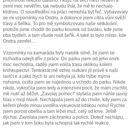
přítomnost někoho dalšího. I když na věci mezi nebem a
zemí moc nevěřím, tak nebudu lhát, že mě to nechalo
klidnou. O soustředění na práci nemohla být řeč. Vybavovaly
se mi vzpomínky na Ondru, a dokonce jsem cítila vůni svěží
trávy a šeříku. To pro mě symbolizovalo naše setkávání,
protože jsme chodili do parku kousek od baráku, kde jsme
oba bydleli, a tam všude rostl šeřík. A také to bylo místo, kde
Ondra zemřel…
Vzpomínky na kamaráda byly natolik silné, že jsem se
rozhodla odejít dřív z práce. Do parku jsem od jeho smrti
moc nechodila, raději jsem volila trasu oklikou kolem
knihkupectví. Tentokrát mě strhlo nutkání jít právě k naší
lavičce a jako bych to ani nebyla já, kdo hýbe mýma
nohama, ocitla jsem se najednou u vchodu do parku. Nikde
nikdo, vykročila jsem tedy a intenzivní pocit, že mám zrychlit,
mě nutil až běžet. „Zavolej pomoc!“ slyšela jsem náhle jasný
hlas v mojí hlavě. Nechápala jsem až do chvíle, kdy jsem za
keřem přede mnou uviděla vykukovat lidskou nohu! Rychle
jsem porost obešla a tam ležel muž, celý od krve. Ještě
dýchal. Zavolala jsem záchranku a policii. Doteď nechápu,
jak jsem v tom šoku byla schopná tak rychlé reakce.