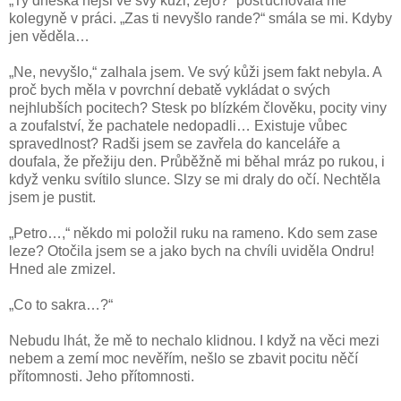
„Ty dneska nejsi ve svý kůži, žejo?“ pošťuchovala mě
kolegyně v práci. „Zas ti nevyšlo rande?“ smála se mi. Kdyby
jen věděla…
„Ne, nevyšlo,“ zalhala jsem. Ve svý kůži jsem fakt nebyla. A
proč bych měla v povrchní debatě vykládat o svých
nejhlubších pocitech? Stesk po blízkém člověku, pocity viny
a zoufalství, že pachatele nedopadli… Existuje vůbec
spravedlnost? Radši jsem se zavřela do kanceláře a
doufala, že přežiju den. Průběžně mi běhal mráz po rukou, i
když venku svítilo slunce. Slzy se mi draly do očí. Nechtěla
jsem je pustit.
„Petro…,“ někdo mi položil ruku na rameno. Kdo sem zase
leze? Otočila jsem se a jako bych na chvíli uviděla Ondru!
Hned ale zmizel.
„Co to sakra…?“
Nebudu lhát, že mě to nechalo klidnou. I když na věci mezi
nebem a zemí moc nevěřím, nešlo se zbavit pocitu něčí
přítomnosti. Jeho přítomnosti.