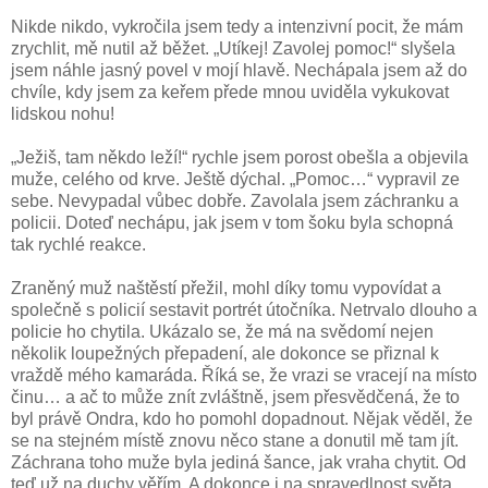
Nikde nikdo, vykročila jsem tedy a intenzivní pocit, že mám
zrychlit, mě nutil až běžet. „Utíkej! Zavolej pomoc!“ slyšela
jsem náhle jasný povel v mojí hlavě. Nechápala jsem až do
chvíle, kdy jsem za keřem přede mnou uviděla vykukovat
lidskou nohu!
„Ježiš, tam někdo leží!“ rychle jsem porost obešla a objevila
muže, celého od krve. Ještě dýchal. „Pomoc…“ vypravil ze
sebe. Nevypadal vůbec dobře. Zavolala jsem záchranku a
policii. Doteď nechápu, jak jsem v tom šoku byla schopná
tak rychlé reakce.
Zraněný muž naštěstí přežil, mohl díky tomu vypovídat a
společně s policií sestavit portrét útočníka. Netrvalo dlouho a
policie ho chytila. Ukázalo se, že má na svědomí nejen
několik loupežných přepadení, ale dokonce se přiznal k
vraždě mého kamaráda. Říká se, že vrazi se vracejí na místo
činu… a ač to může znít zvláštně, jsem přesvědčená, že to
byl právě Ondra, kdo ho pomohl dopadnout. Nějak věděl, že
se na stejném místě znovu něco stane a donutil mě tam jít.
Záchrana toho muže byla jediná šance, jak vraha chytit. Od
teď už na duchy věřím. A dokonce i na spravedlnost světa,