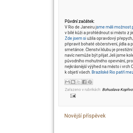
Půvdní začátek:
V Rio de Janeiru j
sme měli možnost 
v bílé kůži a prohlédnout si město z 
Zde jsem si
užila opravdový přepych,
připravit bohaté občerstvení, jídla a 
smetánce. Členství klubu je prestižní
navíc nemůže být přijat.
Jeli jsme ko
původního mohutného opevnění, proh
nejkrásnější výýhed na město i vrch
k objetí všech.
Brazilské Rio patří me
Zařazeno v rubrikách:
Bohuslava Kopřivo
Novější příspěvek