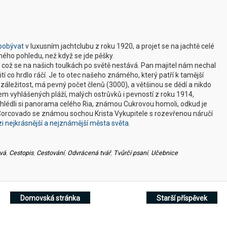
pobývat
v luxusním jachtclubu z roku 1920, a projet se na jachtě celé
jiného pohledu, než když se jde pěšky.
 což se na našich toulkách po světě nestává. Pan majitel nám nechal
pití co hrdlo ráčí. Je to otec našeho známého, který patří k tamější
 záležitost, má pevný počet členů (3000), a většinou se dědí a nikdo
lem vyhlášených pláží, malých ostrůvků i pevností z roku 1914,
lédli si panorama celého Ria, známou Cukrovou homoli, odkud je
 Corcovado se známou sochou Krista Vykupitele s rozevřenou náručí
zi nejkrásnější a nejznámější města světa.
vá
,
Cestopis
,
Cestování
,
Odvrácená tvář
,
Tvůrčí psaní
,
Učebnice
Domovská stránka
Starší příspěvek