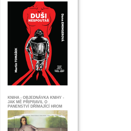
KNIHA - OBJEDNÁVKA KNIHY -
JAK MĚ PŘIPRAVIL O
PANENSTVÍ DŘÍMAJÍCÍ HROM