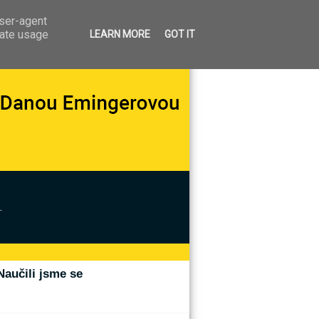
user-agent
rate usage
LEARN MORE
GOT IT
.
Naučili jsme se