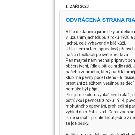
1. ZÁŘÍ 2023
ODVRÁCENÁ STRANA RIA
V Rio de Janeiru jsme díky přátelům
v luxusním jachtclubu z roku 1920 a 
jachtě, celé vybavené v bílé kůži.
Užila jsem si tam opravdový přepych
našich toulkách po světě nestává.
Pan majitel nám nechal připravit bo
občerstvení, jídla a pití co hrdlo ráčí. 
našeho známého, který patří k tamě
Klub má pevný počet členů - tři tisíce,
prestižní záležitost, většinou se dědí
nemůže být přijat.
Pluli jsme kolem vyhlášených pláží, 
ostrůvků i pevností z roku 1914, pův
mohutného opevnění, prohlédli si pa
výhled na město i vrch Corcovado se 
jsme si mohli prohlédnout jedno z ne
se jde pěšky.
Viděli jsme i rozlehlost zdejšíhší chu