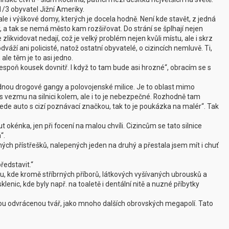
 1/3 obyvatel Jižní Ameriky.
le i výškové domy, kterých je docela hodně. Není kde stavět, z jedná
, a tak se nemá město kam rozšiřovat. Do strání se šplhají nejen
zlikvidovat nedají, což je velký problém nejen kvůli místu, ale i skrz
váží ani policisté, natož ostatní obyvatelé, o cizincích nemluvě. Ti,
ale těm je to asi jedno.
espoň kousek dovnitř. I když to tam bude asi hrozné“, obracím se s
ádnou drogové gangy a polovojenské milice. Je to oblast mimo
s vezmu na silnici kolem, ale i to je nebezpečné. Rozhodně tam
de auto s cizí poznávací značkou, tak to je poukázka na malér“. Tak
t okénka, jen při focení na malou chvíli. Cizincům se tato silnice
“.
ných přístřešků, nalepených jeden na druhý a přestala jsem mít i chuť
představit.“
ubu, kde kromě stříbrných příborů, látkových vyšívaných ubrousků a
lenic, kde byly např. na toaletě i dentální nitě a nuzné příbytky
svou odvrácenou tvář, jako mnoho dalších obrovských megapolí. Tato