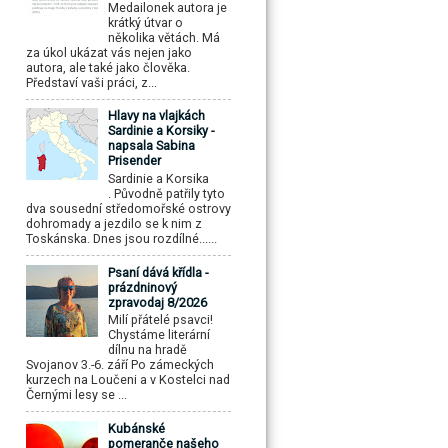
Medailonek autora je
krátký útvar o
několika větách. Má
za úkol ukázat vás nejen jako
autora, ale také jako člověka.
Představí vaši práci, z...
Hlavy na vlajkách
Sardinie a Korsiky -
napsala Sabina
Prisender
Sardinie a Korsika
. Původně patřily tyto
dva sousední středomořské ostrovy
dohromady a jezdilo se k nim z
Toskánska. Dnes jsou rozdílné......
Psaní dává křídla -
prázdninový
zpravodaj 8/2026
Milí přátelé psavci!
Chystáme literární
dílnu na hradě
Svojanov 3.-6. září Po zámeckých
kurzech na Loučeni a v Kostelci nad
Černými lesy se ...
Kubánské
pomeranče našeho