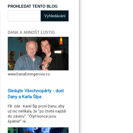
PROHLEDAT TENTO BLOG
DANA A ARNOŠT LUSTIG
www.DanaEmingerova.cz
Sledujte Všechnopárty - duel
Dany a Karla Šípa
FB zde . Karel Šíp prosí Danu, aby
už nic neříkala, že "po čtvrté najíždí
do závěru". "Čtyři konce jsou
špatně!" re...