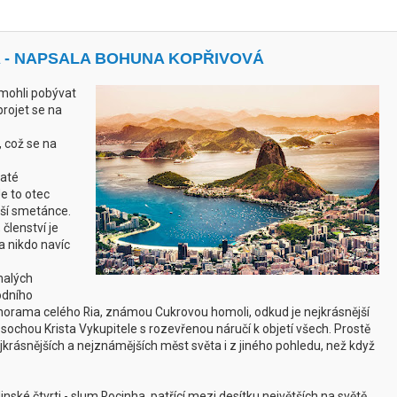
 - NAPSALA BOHUNA KOPŘIVOVÁ
 mohli pobývat
projet se na
, což se na
haté
Je to otec
jší smetánce.
 členství je
 a nikdo navíc
malých
odního
norama celého Ria, známou Cukrovou homoli, odkud je nejkrásnější
sochou Krista Vykupitele s rozevřenou náručí k objetí všech. Prostě
jkrásnějších a nejznámějších měst světa i z jiného pohledu, než když
dinské čtvrti - slum Rocinha, patřící mezi desítku největších na světě.