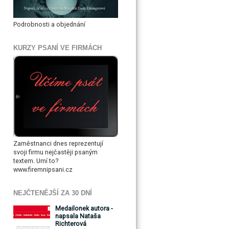
Podrobnosti a objednání
KURZY PSANÍ VE FIRMÁCH
Zaměstnanci dnes reprezentují
svoji firmu nejčastěji psaným
textem. Umí to?
www.firemnipsani.cz
NEJČTENĚJŠÍ ZA 30 DNÍ
Medailonek autora -
napsala Nataša
Richterová