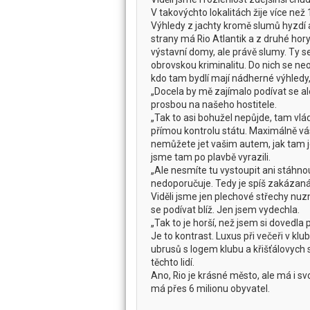
V takovýchto lokalitách žije více než
Výhledy z jachty kromě slumů hyzdí a
strany má Rio Atlantik a z druhé hory
výstavní domy, ale právě slumy. Ty se 
obrovskou kriminalitu. Do nich se neod
kdo tam bydlí mají nádherné výhledy, 
„Docela by mě zajímalo podívat se al
prosbou na našeho hostitele.
„Tak to asi bohužel nepůjde, tam vl
přímou kontrolu státu. Maximálně vá
nemůžete jet vašim autem, jak tam je
jsme tam po plavbě vyrazili.
„Ale nesmíte tu vystoupit ani stáhnou
nedoporučuje. Tedy je spíš zakázaná
Viděli jsme jen plechové střechy nuz
se podívat blíž. Jen jsem vydechla.
„Tak to je horší, než jsem si dovedla 
Je to kontrast. Luxus při večeři v kl
ubrusů s logem klubu a křišťálovych sk
těchto lidí.
Ano, Rio je krásné město, ale má i 
má přes 6 milionu obyvatel.