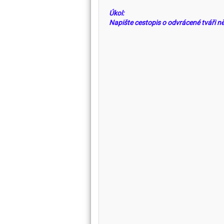
Úkol:
Napište cestopis o odvrácené tváři n