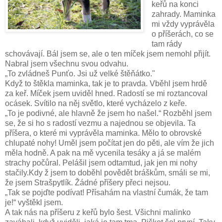
keřů na konci
zahrady. Maminka
mi vždy vyprávěla
o příšerách, co se
tam rády
schovávají. Bál jsem se, ale o ten míček jsem nemohl přijít.
Nabral jsem všechnu svou odvahu.
„To zvládneš Punťo. Jsi už velké štěňátko."
Když to štěkla maminka, tak je to pravda. Vběhl jsem hrdě
za keř. Míček jsem uviděl hned. Radostí se mi roztancoval
ocásek. Svítilo na něj světlo, které vycházelo z keře.
„To je podivné, ale hlavně že jsem ho našel.“
Rozběhl jsem
se, že si ho s radostí vezmu a najednou se objevila. Ta
příšera, o které mi vyprávěla maminka. Mělo to obrovské
chlupaté nohy! Uměl jsem počítat jen do pěti, ale vím že jich
měla hodně. A pak na mě vycenila tesáky a já se malém
strachy počůral. Pelášil jsem odtamtud, jak jen mi nohy
stačily.
Kdy ž jsem to doběhl povědět bráškům, smáli se mi,
že jsem Strašpytlík. Žádné příšery přeci nejsou.
„Tak se pojďte podívat! Přísahám na vlastní čumák, že tam
je!“ vyštěkl jsem.
A tak nás na příšeru z keřů bylo šest. Všichni malinko