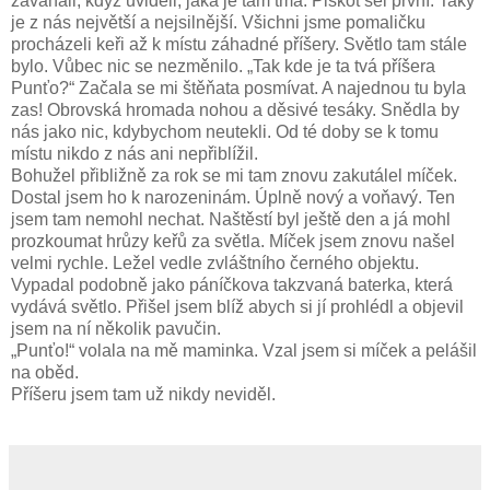
zaváhali, když uviděli, jaká je tam tma. Piškot šel první. Taky
je z nás největší a nejsilnější. Všichni jsme pomaličku
procházeli keři až k místu záhadné příšery. Světlo tam stále
bylo. Vůbec nic se nezměnilo. „Tak kde je ta tvá příšera
Punťo?“ Začala se mi štěňata posmívat. A najednou tu byla
zas! Obrovská hromada nohou a děsivé tesáky. Snědla by
nás jako nic, kdybychom neutekli. Od té doby se k tomu
místu nikdo z nás ani nepřiblížil.
Bohužel přibližně za rok se mi tam znovu zakutálel míček.
Dostal jsem ho k narozeninám. Úplně nový a voňavý. Ten
jsem tam nemohl nechat. Naštěstí byl ještě den a já mohl
prozkoumat hrůzy keřů za světla. Míček jsem znovu našel
velmi rychle. Ležel vedle zvláštního černého objektu.
Vypadal podobně jako páníčkova takzvaná baterka, která
vydává světlo. Přišel jsem blíž abych si jí prohlédl a objevil
jsem na ní několik pavučin.
„Punťo!“ volala na mě maminka. Vzal jsem si míček a pelášil
na oběd.
Příšeru jsem tam už nikdy neviděl.