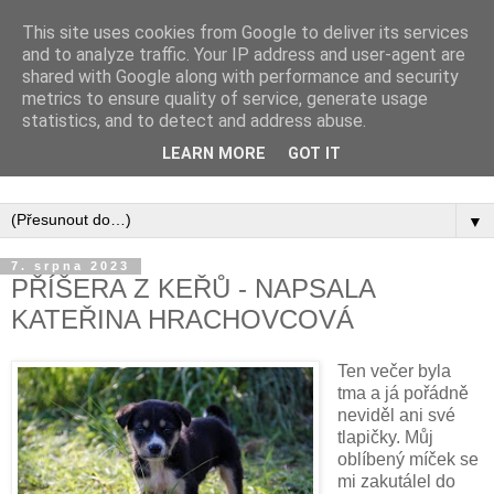
This site uses cookies from Google to deliver its services
and to analyze traffic. Your IP address and user-agent are
shared with Google along with performance and security
metrics to ensure quality of service, generate usage
statistics, and to detect and address abuse.
Inspirujte se tím, co píší posluchači kurzů a co se na nich
LEARN MORE
GOT IT
naučili.
▼
7. srpna 2023
PŘÍŠERA Z KEŘŮ - NAPSALA
KATEŘINA HRACHOVCOVÁ
Ten večer byla
tma a já pořádně
neviděl ani své
tlapičky. Můj
oblíbený míček se
mi zakutálel do