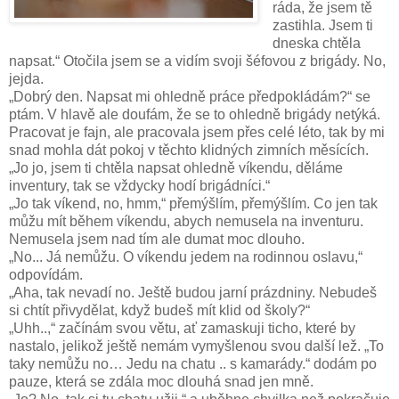
ráda, že jsem tě
zastihla. Jsem ti
dneska chtěla
napsat.“ Otočila jsem se a vidím svoji šéfovou z brigády. No,
jejda.
„Dobrý den. Napsat mi ohledně práce předpokládám?“ se
ptám. V hlavě ale doufám, že se to ohledně brigády netýká.
Pracovat je fajn, ale pracovala jsem přes celé léto, tak by mi
snad mohla dát pokoj v těchto klidných zimních měsících.
„Jo jo, jsem ti chtěla napsat ohledně víkendu, děláme
inventury, tak se vždycky hodí brigádníci.“
„Jo tak víkend, no, hmm,“ přemýšlím, přemýšlím. Co jen tak
můžu mít během víkendu, abych nemusela na inventuru.
Nemusela jsem nad tím ale dumat moc dlouho.
„No... Já nemůžu. O víkendu jedem na rodinnou oslavu,“
odpovídám.
„Aha, tak nevadí no. Ještě budou jarní prázdniny. Nebudeš
si chtít přivydělat, když budeš mít klid od školy?“
„Uhh..,“ začínám svou větu, ať zamaskuji ticho, které by
nastalo, jelikož ještě nemám vymyšlenou svou další lež. „To
taky nemůžu no… Jedu na chatu .. s kamarády.“ dodám po
pauze, která se zdála moc dlouhá snad jen mně.