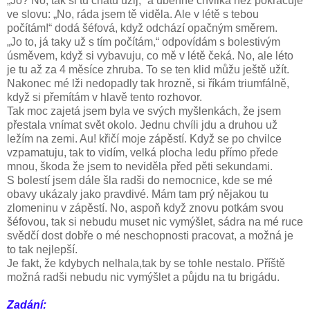
„Jo? No, tak si tu chatu užij,“ a uběhne chvilka než pokračuje
ve slovu: „No, ráda jsem tě viděla. Ale v létě s tebou
počítám!“ dodá šéfová, když odchází opačným směrem.
„Jo to, já taky už s tím počítám,“ odpovídám s bolestivým
úsměvem, když si vybavuju, co mě v létě čeká. No, ale léto
je tu až za 4 měsíce zhruba. To se ten klid můžu ještě užít.
Nakonec mé lži nedopadly tak hrozně, si říkám triumfálně,
když si přemítám v hlavě tento rozhovor.
Tak moc zajetá jsem byla ve svých myšlenkách, že jsem
přestala vnímat svět okolo. Jednu chvíli jdu a druhou už
ležím na zemi. Au! křičí moje zápěstí. Když se po chvilce
vzpamatuju, tak to vidím, velká plocha ledu přímo přede
mnou, škoda že jsem to neviděla před pěti sekundami.
S bolestí jsem dále šla radši do nemocnice, kde se mé
obavy ukázaly jako pravdivé. Mám tam prý nějakou tu
zlomeninu v zápěstí. No, aspoň když znovu potkám svou
šéfovou, tak si nebudu muset nic vymýšlet, sádra na mé ruce
svědčí dost dobře o mé neschopnosti pracovat, a možná je
to tak nejlepší.
Je fakt, že kdybych nelhala,tak by se tohle nestalo. Příště
možná radši nebudu nic vymýšlet a půjdu na tu brigádu.
Zadání: