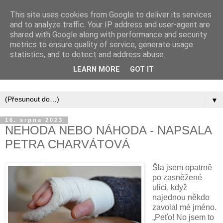
This site uses cookies from Google to deliver its services
and to analyze traffic. Your IP address and user-agent are
shared with Google along with performance and security
metrics to ensure quality of service, generate usage
statistics, and to detect and address abuse.
Inspirujte se tím, co píší posluchači kurzů a co se na nich
LEARN MORE
GOT IT
naučili.
▼
16. srpna 2023
NEHODA NEBO NÁHODA - NAPSALA
PETRA CHARVÁTOVÁ
Šla jsem opatrně
po zasněžené
ulici, když
najednou někdo
zavolal mé jméno.
„Peťo! No jsem to