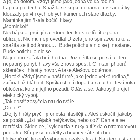
a jejich dětem. Vždyť jsme jako jedna velká rodina!
Lapala po dechu. Snažila se kopat nohama, ale sandálky
klouzaly po vlhkých oblých kamenech staré dlažby.
Maminka jim říkala kočičí hlavy.
„Maminko!“
Nechápala, proč jí najednou ten kluk ze třetího patra
ubližuje. Nic mu neprovedla! Držela jeho špinavou ruku a
snažila se ji odtáhnout… Bude potichu a nic se jí nestane.
Bude potichu a nic se…
Najednou začala hrát hudba. Rozhlédla se po sálu. Ten
nepatrný pohyb hlavy vše znovu spustil. Cinkání příborů,
skleniček i hlasitý hovor. A také Alešovu dotěrnost.
„No ták! Vždyť jsme v naší firmě jako jedna velká rodina,“
začínal už blábolit. Sprška slin jí dopadla na ucho, levá ruka
obtočená kolem jejího pozadí. Otřásla se. Jakoby jí projel
elektrický výboj.
„Tak dost!“ zasyčela mu do tváře.
„Co je?“
„Dej ty hnáty pryč!“ pronesla hlasitěji a Aleš uskočil, jakoby
se popálil. „Jsi nějaká netýkavka, nebo co?“ Daniela se
roztřásla. Sklenice jí vyklouzla z ruky a třískla o mramorovou
podlahu. Střepy se rozlétly a hovor v sále utichnul.
Udivené oči kolegů vyhodnocovaly situaci. Na kterou stranu