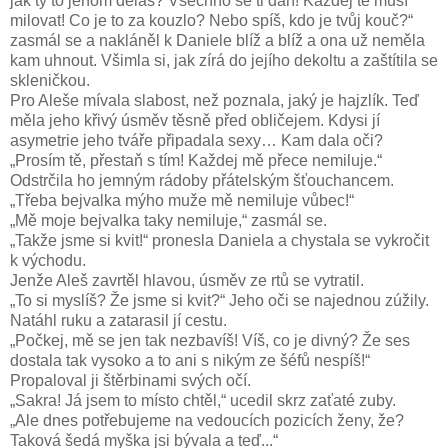
jak ty to jenom děláš? Všechno se ti daří! Každej tě musí
milovat! Co je to za kouzlo? Nebo spíš, kdo je tvůj kouč?“
zasmál se a nakláněl k Daniele blíž a blíž a ona už neměla
kam uhnout. Všimla si, jak zírá do jejího dekoltu a zaštítila se
skleničkou.
Pro Aleše mívala slabost, než poznala, jaký je hajzlík. Teď
měla jeho křivý úsměv těsně před obličejem. Kdysi jí
asymetrie jeho tváře připadala sexy… Kam dala oči?
„Prosím tě, přestaň s tím! Každej mě přece nemiluje.“
Odstrčila ho jemným rádoby přátelským šťouchancem.
„Třeba bejvalka mýho muže mě nemiluje vůbec!“
„Mě moje bejvalka taky nemiluje,“ zasmál se.
„Takže jsme si kvit!“ pronesla Daniela a chystala se vykročit
k východu.
Jenže Aleš zavrtěl hlavou, úsměv ze rtů se vytratil.
„To si myslíš? Že jsme si kvit?“ Jeho oči se najednou zúžily.
Natáhl ruku a zatarasil jí cestu.
„Počkej, mě se jen tak nezbavíš! Víš, co je divný? Že ses
dostala tak vysoko a to ani s nikým ze šéfů nespíš!“
Propaloval ji štěrbinami svých očí.
„Sakra! Já jsem to místo chtěl,“ ucedil skrz zaťaté zuby.
„Ale dnes potřebujeme na vedoucích pozicích ženy, že?
Taková šedá myška jsi bývala a teď...“