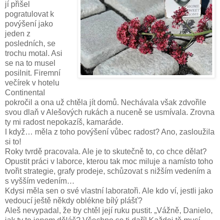
jí přišel
pogratulovat k
povýšení jako
jeden z
posledních, se
trochu motal. Asi
se na to musel
posilnit. Firemní
večírek v hotelu
Continental
pokročil a ona už chtěla jít domů. Nechávala však zdvořile
svou dlaň v Alešových rukách a nuceně se usmívala. Zrovna
ty mi radost nepokazíš, kamaráde.
I když… měla z toho povýšení vůbec radost? Ano, zasloužila
si to!
Roky tvrdě pracovala. Ale je to skutečně to, co chce dělat?
Opustit práci v laborce, kterou tak moc miluje a namísto toho
tvořit strategie, grafy prodeje, schůzovat s nižším vedením a
s vyšším vedením…
Kdysi měla sen o své vlastní laboratoři.
Ale kdo ví, jestli jako
vedoucí ještě někdy oblékne bílý plášť?
Aleš nevypadal, že by chtěl její ruku pustit. „Vážně, Danielo,