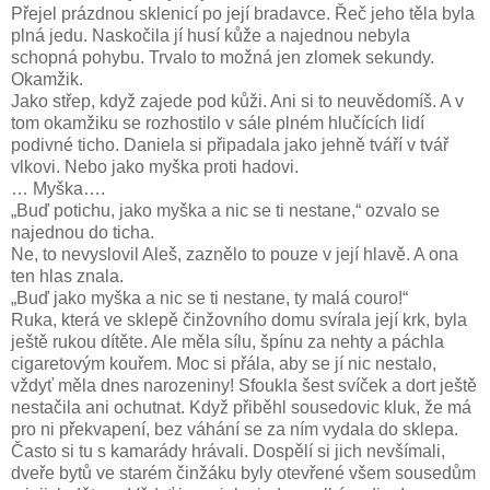
Přejel prázdnou sklenicí po její bradavce. Řeč jeho těla byla
plná jedu. Naskočila jí husí kůže a najednou nebyla
schopná pohybu. Trvalo to možná jen zlomek sekundy.
Okamžik.
Jako střep, když zajede pod kůži. Ani si to neuvědomíš. A v
tom okamžiku se rozhostilo v sále plném hlučících lidí
podivné ticho. Daniela si připadala jako jehně tváří v tvář
vlkovi. Nebo jako myška proti hadovi.
… Myška….
„Buď potichu, jako myška a nic se ti nestane,“ ozvalo se
najednou do ticha.
Ne, to nevyslovil Aleš, zaznělo to pouze v její hlavě. A ona
ten hlas znala.
„Buď jako myška a nic se ti nestane, ty malá couro!“
Ruka, která ve sklepě činžovního domu svírala její krk, byla
ještě rukou dítěte. Ale měla sílu, špínu za nehty a páchla
cigaretovým kouřem. Moc si přála, aby se jí nic nestalo,
vždyť měla dnes narozeniny! Sfoukla šest svíček a dort ještě
nestačila ani ochutnat. Když přiběhl sousedovic kluk, že má
pro ni překvapení, bez váhání se za ním vydala do sklepa.
Často si tu s kamarády hrávali. Dospělí si jich nevšímali,
dveře bytů ve starém činžáku byly otevřené všem sousedům