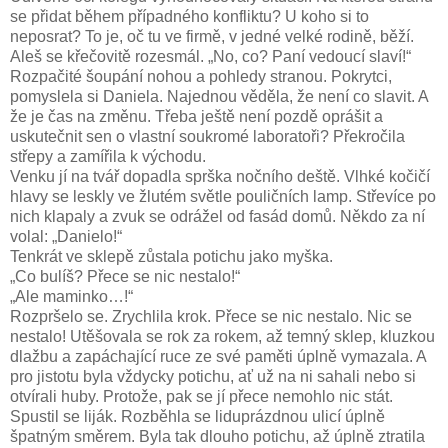
se přidat během případného konfliktu? U koho si to
neposrat? To je, oč tu ve firmě, v jedné velké rodině, běží.
Aleš se křečovitě rozesmál. „No, co? Paní vedoucí slaví!“
Rozpačité šoupání nohou a pohledy stranou. Pokrytci,
pomyslela si Daniela. Najednou věděla, že není co slavit. A
že je čas na změnu. Třeba ještě není pozdě oprášit a
uskutečnit sen o vlastní soukromé laboratoři? Překročila
střepy a zamířila k východu.
Venku jí na tvář dopadla sprška nočního deště. Vlhké kočičí
hlavy se leskly ve žlutém světle pouličních lamp. Střevíce po
nich klapaly a zvuk se odrážel od fasád domů. Někdo za ní
volal: „Danielo!“
Tenkrát ve sklepě zůstala potichu jako myška.
„Co bulíš? Přece se nic nestalo!“
„Ale maminko…!“
Rozpršelo se. Zrychlila krok. Přece se nic nestalo. Nic se
nestalo! Utěšovala se rok za rokem, až temný sklep, kluzkou
dlažbu a zapáchající ruce ze své paměti úplně vymazala. A
pro jistotu byla vždycky potichu, ať už na ni sahali nebo si
otvírali huby. Protože, pak se jí přece nemohlo nic stát.
Spustil se liják. Rozběhla se liduprázdnou ulicí úplně
špatným směrem. Byla tak dlouho potichu, až úplně ztratila