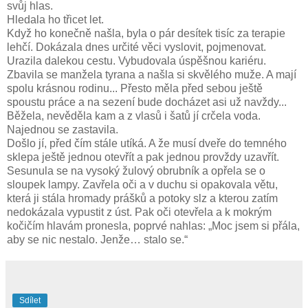
svůj hlas.
Hledala ho třicet let.
Když ho konečně našla, byla o pár desítek tisíc za terapie
lehčí. Dokázala dnes určité věci vyslovit, pojmenovat.
Urazila dalekou cestu. Vybudovala úspěšnou kariéru.
Zbavila se manžela tyrana a našla si skvělého muže. A mají
spolu krásnou rodinu... Přesto měla před sebou ještě
spoustu práce a na sezení bude docházet asi už navždy...
Běžela, nevěděla kam a z vlasů i šatů jí crčela voda.
Najednou se zastavila.
Došlo jí, před čím stále utíká. A že musí dveře do temného
sklepa ještě jednou otevřít a pak jednou provždy uzavřít.
Sesunula se na vysoký žulový obrubník a opřela se o
sloupek lampy. Zavřela oči a v duchu si opakovala větu,
která ji stála hromady prášků a potoky slz a kterou zatím
nedokázala vypustit z úst. Pak oči otevřela a k mokrým
kočičím hlavám pronesla, poprvé nahlas: „Moc jsem si přála,
aby se nic nestalo. Jenže… stalo se.“
Sdílet