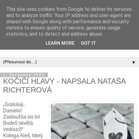
This site uses cookies from Google to deliver its services
and to analyze traffic. Your IP address and user-agent are
shared with Google along with performance and security
metrics to ensure quality of service, generate usage
statistics, and to detect and address abuse.
Inspirujte se tím, co píší posluchači kurzů a co se na nich
LEARN MORE
GOT IT
naučili.
▼
1. července 2023
KOČIČÍ HLAVY - NAPSALA NATAŠA
RICHTEROVÁ
„Gratuluji,
Danielo!
Zasloužila sis to!
Budeš skvělá
vedoucí!“
Kolega Aleš, který