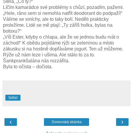
Stela, „Co ty?“
Líčím kamarádce své problémy s chůzí, pozadím, pažemi.
„Hele, ráno sem si nemohla natřít deodorant do podpaží!“
Válíme se smíchy, ale to taky bolí. Neděli prakticky
proležíme. Lidé se mě ptají: „Ty záříš holka, bylas na
botoxu?“
„Víš Ester, kdyby o chlapa, ale že se jednou budu rvát o
záchod!“ K obědu pojídáme rýži se zeleninou a místo
zákusku si na hostině dopřáváme jogurt. Ten už můžeme.
Rýže už nám leze i ušima. Ale stálo to za to.
Šankprankšalána nás rozzářila.
Byla to očista – dočista.
Sdílet
‹
›
Domovská stránka