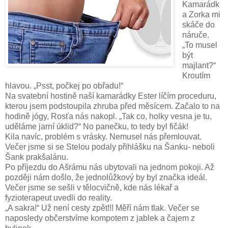
Kamarádk
a Zorka mi
skáče do
náruče.
„To musel
být
majlant?“
Kroutím
hlavou. „Psst, počkej po obřadu!“
Na svatební hostině naší kamarádky Ester líčím proceduru,
kterou jsem podstoupila zhruba před měsícem. Začalo to na
hodině jógy, Rosťa nás nakopl. „Tak co, holky vesna je tu,
uděláme jarní úklid?“ No panečku, to tedy byl fičák!
Kila navíc, problém s vrásky. Nemusel nás přemlouvat.
Večer jsme si se Stelou podaly přihlášku na Šanku- neboli
Šank prakšalánu.
Po příjezdu do Ašrámu nás ubytovali na jednom pokoji. Až
později nám došlo, že jednolůžkový by byl značka ideál.
Večer jsme se sešli v tělocvičně, kde nás lékař a
fyzioterapeut uvedli do reality.
„A sakra!“ Už není cesty zpět!!! Měří nám tlak. Večer se
naposledy občerstvíme kompotem z jablek a čajem z