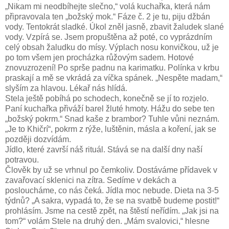
„Nikam mi neodbíhejte slečno,“ volá kuchařka, která nám
připravovala ten „božský mok.“ Fáze č. 2 je tu, piju džbán
vody. Tentokrát sladké. Úkol zněl jasně, zbavit žaludek slané
vody. Vzpírá se. Jsem propuštěna až poté, co vyprázdním
celý obsah žaludku do mísy. Výplach nosu konvičkou, už je
po tom všem jen procházka růžovým sadem. Hotové
znovuzrození! Po sprše padnu na karimatku. Polínka v krbu
praskají a mě se vkrádá za víčka spánek. „Nespěte madam,“
slyším za hlavou. Lékař nás hlídá.
Stela ještě pobíhá po schodech, konečně se jí to rozjelo.
Paní kuchařka přiváží barel žluté hmoty. Hážu do sebe ten
„božský pokrm.“ Snad kaše z brambor? Tuhle vůni neznám.
„Je to Khičrí“, pokrm z rýže, luštěnin, másla a koření, jak se
později dozvídám.
Jídlo, které završí náš rituál. Stává se na další dny naší
potravou.
Člověk by už se vrhnul po čemkoliv. Dostáváme přídavek v
zavařovací sklenici na zítra. Sedíme v dekách a
posloucháme, co nás čeká. Jídla moc nebude. Dieta na 3-5
týdnů? „A sakra, vypadá to, že se na svatbě budeme postit!“
prohlásím. Jsme na cestě zpět, na štěstí neřídím. „Jak jsi na
tom?“ volám Stele na druhý den. „Mám svalovici,“ hlesne