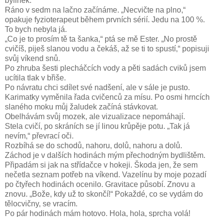
bylinek.
Ráno v sedm na lačno začínáme. „Necvičte na plno,“
opakuje fyzioterapeut během prvních sérií. Jedu na 100 %.
To bych nebyla já.
„Co je to prosím tě ta šanka,“ ptá se mě Ester. „No prostě
cvičíš, piješ slanou vodu a čekáš, až se ti to spustí,“ popisuji
svůj víkend snů.
Po zhruba šesti plecháčcích vody a pěti sadách cviků jsem
ucítila tlak v břiše.
Po návratu chci sdílet své nadšení, ale v sále je pusto.
Karimatky vyměnila řada cvičenců za mísu. Po osmi hrncích
slaného moku můj žaludek začíná stávkovat.
Obelhávám svůj mozek, ale vizualizace nepomáhají.
Stela cvičí, po skráních se jí linou krůpěje potu. „Tak já
nevím,“ převrací oči.
Rozbíhá se do schodů, nahoru, dolů, nahoru a dolů.
Záchod je v dalších hodinách mým přechodným bydlištěm.
Připadám si jak na střídačce v hokeji. Škoda jen, že sem
nečetla seznam potřeb na víkend. Vazelínu by moje pozadí
po čtyřech hodinách ocenilo. Gravitace působí. Znovu a
znovu. „Bože, kdy už to skončí!“ Pokaždé, co se vydám do
tělocvičny, se vracím.
Po pár hodinách mám hotovo. Hola, hola, sprcha volá!