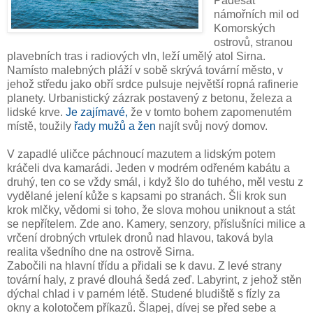
Padesát
námořních mil od
Komorských
ostrovů, stranou
plavebních tras i radiových vln, leží umělý atol Sirna.
Namísto malebných pláží v sobě skrývá tovární město, v
jehož středu jako obří srdce pulsuje největší ropná rafinerie
planety. Urbanistický zázrak postavený z betonu, železa a
lidské krve.
Je zajímavé,
že v tomto bohem zapomenutém
místě, toužily
řady mužů a žen
najít svůj nový domov.
V zapadlé uličce páchnoucí mazutem a lidským potem
kráčeli dva kamarádi. Jeden v modrém odřeném kabátu a
druhý, ten co se vždy smál, i když šlo do tuhého, měl vestu z
vydělané jelení kůže s kapsami po stranách. Šli krok sun
krok mlčky, vědomi si toho, že slova mohou uniknout a stát
se nepřítelem. Zde ano. Kamery, senzory, příslušníci milice a
vrčení drobných vrtulek dronů nad hlavou, taková byla
realita všedního dne na ostrově Sirna.
Zabočili na hlavní třídu a přidali se k davu. Z levé strany
tovární haly, z pravé dlouhá šedá zeď. Labyrint, z jehož stěn
dýchal chlad i v parném létě. Studené bludiště s fízly za
okny a kolotočem příkazů. Šlapej, dívej se před sebe a