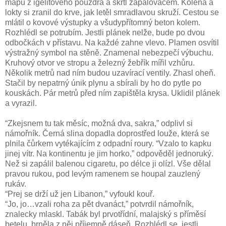
mapu z igelitového pouzdra a škrtl zapalovačem. Kolena a
lokty si zranil do krve, jak letěl smradlavou skruží. Cestou se
mlátil o kovové výstupky a všudypřítomný beton kolem.
Rozhlédl se potrubím. Jestli plánek nelže, bude po dvou
odbočkách v přístavu. Na každé zahne vlevo. Plamen osvítil
výstražný symbol na stěně. Znamenal nebezpečí výbuchu.
Kruhový otvor ve stropu a železný žebřík mířil vzhůru.
Několik metrů nad ním budou uzavírací ventily. Zhasl oheň.
Stačil by nepatrný únik plynu a sbírali by ho do pytle po
kouskách. Pár metrů před ním zapištěla krysa. Uklidil plánek
a vyrazil.
“Zkejsnem tu tak měsíc, možná dva, sakra,” odplivl si
námořník. Černá slina dopadla doprostřed louže, která se
plnila čůrkem vytékajícím z odpadní roury. “Vzalo to kapku
jinej vítr. Na kontinentu je jim horko,” odpověděl jednoruký.
Než si zapálil balenou cigaretu, po délce ji olízl. Vše dělal
pravou rukou, pod levým ramenem se houpal zauzlený
rukáv.
“Prej se drží už jen Libanon,” vyfoukl kouř.
“Jo, jo…vzali roha za pět dvanáct,” potvrdil námořník,
znalecky mlaskl. Tabák byl prvotřídní, malajský s příměsí
betelu, brněla z něj příjemně dáseň. Rozhlédl se, jestli