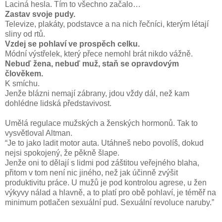
Laciná hesla. Tím to všechno začalo…
Zastav svoje pudy.
Televize, plakáty, podstavce a na nich řečníci, kterým létají
sliny od rtů.
Vzdej se pohlaví ve prospěch celku.
Módní výstřelek, který přece nemohl brát nikdo vážně.
Nebuď žena, nebuď muž, staň se opravdovým
člověkem.
K smíchu.
Jenže blázni nemají zábrany, jdou vždy dál, než kam
dohlédne lidská představivost.
Umělá regulace mužských a ženských hormonů. Tak to
vysvětloval Altman.
“Je to jako ladit motor auta. Utáhneš nebo povolíš, dokud
nejsi spokojený, že pěkně šlape.
Jenže oni to dělají s lidmi pod záštitou veřejného blaha,
přitom v tom není nic jiného, než jak účinně zvýšit
produktivitu práce. U mužů je pod kontrolou agrese, u žen
výkyvy nálad a hlavně, a to platí pro obě pohlaví, je téměř na
minimum potlačen sexuální pud. Sexuální revoluce naruby.”