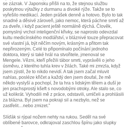
se zázrak. V Japonsku přišli na to, že stejnou službu
poskytnou výtažky z durmanu a divoké rýže. Takže se to
vyřešilo medikací. Jeden prášek denně a hotovo. Bylo to tak
snadné a děsivé zároveň, jako nemoc, která páchne smrtí až
za dveře, i když pacient ještě normálně dýchá. Člověk,
pomyslný vrchol inteligenční křivky, se naprosto odevzdal
kultu medicínského modlářství, v bláznivé touze přepracovat
své vlastní já, být něčím novým, krásným a přitom tak
nepřirozeným. Celé to připomínalo počínání jednoho
doktora, který si také hrál na stvořitele, jmenoval se
Mengele. Vězni, kteří přežili tábor smrti, vyprávěli o jeho
úsměvu, z kterého tuhla krev v žilách. Také mi zmrzla, když
jsem zjistil, že to nikdo nevidí. A tak jsem začal mluvit
nahlas, posléze křičet a každý den jsem doufal, že mě
někdo vyslyší a pochopí, že ta hra s lidským tělem a duší je
jen prachsprostý kšeft s novodobými otroky. Ale stalo se, co
už kolikrát. Vyhodili mě z práce, odstavili, umlčeli a prohlásili
za blázna. Byl jsem na pokraji sil a nezbylo, než se
zastřelit…nebo zmizet.”
Slíďák si rýpal nožem nehty na rukou. Seděl na své
oblíbené barovce, odkrajoval zaschlou špínu jako slupky