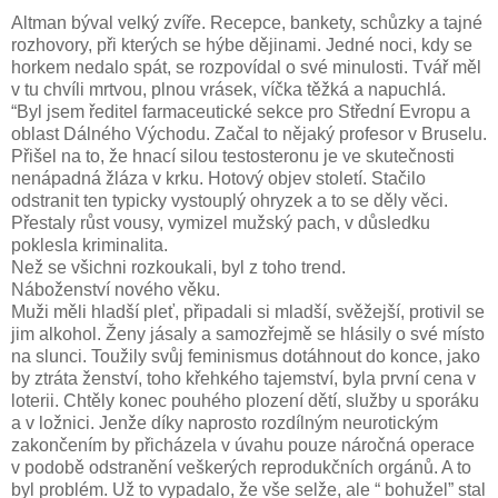
Altman býval velký zvíře. Recepce, bankety, schůzky a tajné
rozhovory, při kterých se hýbe dějinami. Jedné noci, kdy se
horkem nedalo spát, se rozpovídal o své minulosti. Tvář měl
v tu chvíli mrtvou, plnou vrásek, víčka těžká a napuchlá.
“Byl jsem ředitel farmaceutické sekce pro Střední Evropu a
oblast Dálného Východu. Začal to nějaký profesor v Bruselu.
Přišel na to, že hnací silou testosteronu je ve skutečnosti
nenápadná žláza v krku. Hotový objev století. Stačilo
odstranit ten typicky vystouplý ohryzek a to se děly věci.
Přestaly růst vousy, vymizel mužský pach, v důsledku
poklesla kriminalita.
Než se všichni rozkoukali, byl z toho trend.
Náboženství nového věku.
Muži měli hladší pleť, připadali si mladší, svěžejší, protivil se
jim alkohol. Ženy jásaly a samozřejmě se hlásily o své místo
na slunci. Toužily svůj feminismus dotáhnout do konce, jako
by ztráta ženství, toho křehkého tajemství, byla první cena v
loterii. Chtěly konec pouhého plození dětí, služby u sporáku
a v ložnici. Jenže díky naprosto rozdílným neurotickým
zakončením by přicházela v úvahu pouze náročná operace
v podobě odstranění veškerých reprodukčních orgánů. A to
byl problém. Už to vypadalo, že vše selže, ale “ bohužel” stal