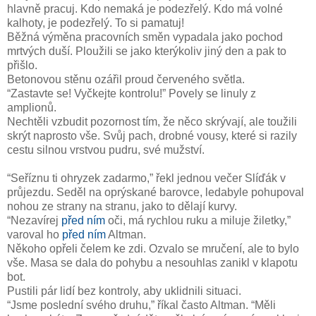
hlavně pracuj. Kdo nemaká je podezřelý. Kdo má volné
kalhoty, je podezřelý. To si pamatuj!
Běžná výměna pracovních směn vypadala jako pochod
mrtvých duší. Ploužili se jako kterýkoliv jiný den a pak to
přišlo.
Betonovou stěnu ozářil proud červeného světla.
“Zastavte se! Vyčkejte kontrolu!” Povely se linuly z
amplionů.
Nechtěli vzbudit pozornost tím, že něco skrývají, ale toužili
skrýt naprosto vše. Svůj pach, drobné vousy, které si razily
cestu silnou vrstvou pudru, své mužství.
“Seříznu ti ohryzek zadarmo,” řekl jednou večer Slíďák v
průjezdu. Seděl na oprýskané barovce, ledabyle pohupoval
nohou ze strany na stranu, jako to dělají kurvy.
“Nezavírej
před ním
oči, má rychlou ruku a miluje žiletky,”
varoval ho
před ním
Altman.
Někoho opřeli čelem ke zdi. Ozvalo se mručení, ale to bylo
vše. Masa se dala do pohybu a nesouhlas zanikl v klapotu
bot.
Pustili pár lidí bez kontroly, aby uklidnili situaci.
“Jsme poslední svého druhu,” říkal často Altman. “Měli