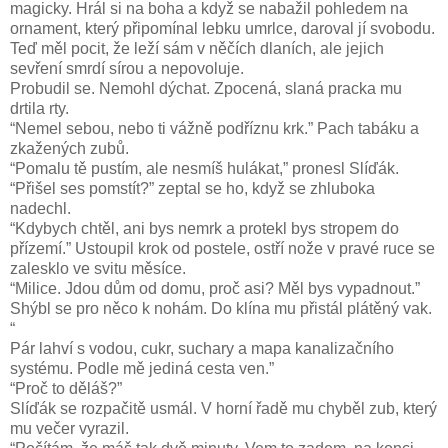
magicky. Hrál si na boha a když se nabažil pohledem na
ornament, který připomínal lebku umrlce, daroval jí svobodu.
Teď měl pocit, že leží sám v něčích dlaních, ale jejich
sevření smrdí sírou a nepovoluje.
Probudil se. Nemohl dýchat. Zpocená, slaná pracka mu
drtila rty.
“Nemel sebou, nebo ti vážně podříznu krk.” Pach tabáku a
zkažených zubů.
“Pomalu tě pustím, ale nesmíš hulákat,” pronesl Slíďák.
“Přišel ses pomstít?” zeptal se ho, když se zhluboka
nadechl.
“Kdybych chtěl, ani bys nemrk a protekl bys stropem do
přízemí.” Ustoupil krok od postele, ostří nože v pravé ruce se
zalesklo ve svitu měsíce.
“Milice. Jdou dům od domu, proč asi? Měl bys vypadnout.”
Shýbl se pro něco k nohám. Do klína mu přistál plátěný vak.
“
Pár lahví s vodou, cukr, suchary a mapa kanalizačního
systému. Podle mě jediná cesta ven.”
“Proč to děláš?”
Slíďák se rozpačitě usmál. V horní řadě mu chyběl zub, který
mu večer vyrazil.