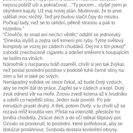
nejsou poblíž uši a pokračoval…“Ty pocem…slyšel jsem je
okýnkem kajuty. Už maj novej plán. Mudrovali, že to prve
udělali moc složitý. Teď prý budou stačit čipy do mozku.
Počkají tady, než se to uklidní, pěkně stranou a pak to
rozjedou.”
“Člověče, to snad ani nechci vědět,“ odtáhl se jednoruký.
“Dneska slyšíš a zejtra seš krmení pro ryby. Tyhle světový
komploty se vozej po zádech chudáků. Dej mi s tím pokoj!”
zahodil znechuceně cigaretu a odešel směrem k houpajícím
se lodím na vlnách.
Námořník s nacpanou tváří osaměl, chvíli si jen tak žvýkal,
než poslal poslední pozdrav v podobě tuhé černé sliny na
zem a šel si také po svých.
Nenápadný svědek ve stoce čekal, až bude čistý vzduch,
aby se mohl dát do práce. Zapřel se v zádech a kopl. Dutý
zvuk odnesl vítr na moře. Znovu zvedl kolena až k hrudníku
a udeřil co největší silou. Jeden svár povolil. Po pár
minutách praskl druhý. A třetí, potom čtvrtý, v tu chvíli už se
rezavá mříž kroutila ven. Přidal na intenzitě, přestože ho
brněla chodidla. Ztrácel dech a do očí stékal štiplavý pot.
Ozvalo se prasknutí, to poslední, které potřeboval, aby se
dokázal protáhnout. Svoboda dostala konkrétní obrysy.