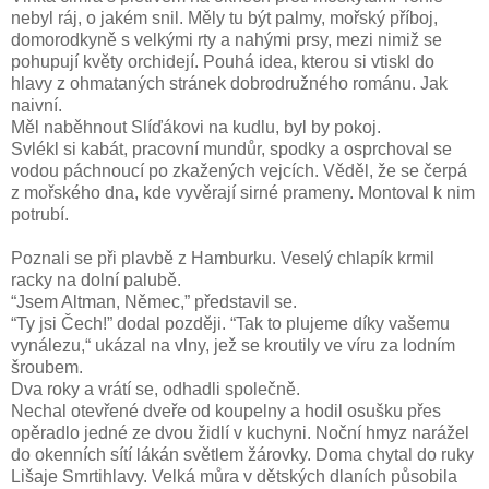
nebyl ráj, o jakém snil. Měly tu být palmy, mořský příboj,
domorodkyně s velkými rty a nahými prsy, mezi nimiž se
pohupují květy orchidejí. Pouhá idea, kterou si vtiskl do
hlavy z ohmataných stránek dobrodružného románu. Jak
naivní.
Měl naběhnout Slíďákovi na kudlu, byl by pokoj.
Svlékl si kabát, pracovní mundůr, spodky a osprchoval se
vodou páchnoucí po zkažených vejcích. Věděl, že se čerpá
z mořského dna, kde vyvěrají sirné prameny. Montoval k nim
potrubí.
Poznali se při plavbě z Hamburku. Veselý chlapík krmil
racky na dolní palubě.
“Jsem Altman, Němec,” představil se.
“Ty jsi Čech!” dodal později. “Tak to plujeme díky vašemu
vynálezu,“ ukázal na vlny, jež se kroutily ve víru za lodním
šroubem.
Dva roky a vrátí se, odhadli společně.
Nechal otevřené dveře od koupelny a hodil osušku přes
opěradlo jedné ze dvou židlí v kuchyni. Noční hmyz narážel
do okenních sítí lákán světlem žárovky. Doma chytal do ruky
Lišaje Smrtihlavy. Velká můra v dětských dlaních působila