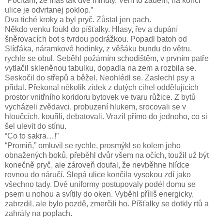
“Počítám, že máš tak dvě minuty. Vem to zadem, na konci
ulice je odvrtanej poklop.”
Dva tiché kroky a byl pryč. Zůstal jen pach.
Někdo venku foukl do píšťalky. Hlasy, řev a dupání
šněrovacích bot s tvrdou podrážkou. Popadl batoh od
Slíďáka, náramkové hodinky, z věšáku bundu do větru,
rychle se obul. Seběhl požárním schodištěm, v prvním patře
vytlačil skleněnou tabulku, dopadla na zem a rozbila se.
Seskočil do střepů a běžel. Neohlédl se. Zaslechl psy a
přidal. Překonal několik zídek z dutých cihel oddělujících
prostor vnitřního koridoru bytovek ve tvaru růžice. Z bytů
vycházeli zvědavci, probuzení hlukem, srocovali se v
hloučcích, kouřili, debatovali. Vrazil přímo do jednoho, co si
šel ulevit do stínu.
“Co to sakra…!”
“Promiň,” omluvil se rychle, prosmýkl se kolem jeho
obnažených boků, přeběhl dvůr všem na očích, toužil už být
konečně pryč, ale zároveň doufal, že nevběhne hlídce
rovnou do náručí. Slepá ulice končila vysokou zdí jako
všechno tady. Dvě uniformy postupovaly podél domu se
psem u nohou a svítily do oken. Vyběhl příliš energicky,
zabrzdil, ale bylo pozdě, zmerčili ho. Píšťalky se dotkly rtů a
zahrály na poplach.