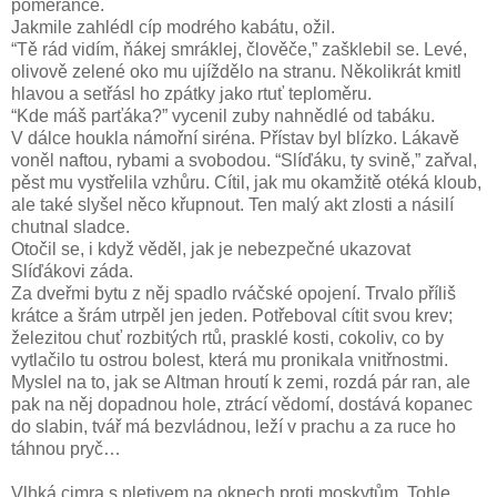
pomeranče.
Jakmile zahlédl cíp modrého kabátu, ožil.
“Tě rád vidím, ňákej smráklej, člověče,” zašklebil se. Levé,
olivově zelené oko mu ujíždělo na stranu. Několikrát kmitl
hlavou a setřásl ho zpátky jako rtuť teploměru.
“Kde máš parťáka?” vycenil zuby nahnědlé od tabáku.
V dálce houkla námořní siréna. Přístav byl blízko. Lákavě
voněl naftou, rybami a svobodou. “Slíďáku, ty svině,” zařval,
pěst mu vystřelila vzhůru. Cítil, jak mu okamžitě otéká kloub,
ale také slyšel něco křupnout. Ten malý akt zlosti a násilí
chutnal sladce.
Otočil se, i když věděl, jak je nebezpečné ukazovat
Slíďákovi záda.
Za dveřmi bytu z něj spadlo rváčské opojení. Trvalo příliš
krátce a šrám utrpěl jen jeden. Potřeboval cítit svou krev;
železitou chuť rozbitých rtů, prasklé kosti, cokoliv, co by
vytlačilo tu ostrou bolest, která mu pronikala vnitřnostmi.
Myslel na to, jak se Altman hroutí k zemi, rozdá pár ran, ale
pak na něj dopadnou hole, ztrácí vědomí, dostává kopanec
do slabin, tvář má bezvládnou, leží v prachu a za ruce ho
táhnou pryč…
Vlhká cimra s pletivem na oknech proti moskytům. Tohle