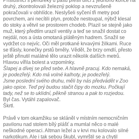
Příslušníci s pendreky u pasu přešli ulicí z jednoho konce na
druhý, zkontrolovali železný poklop a nevzrušeně
pokračovali v obhlídce. Neslyšeli syčení tři metry pod
povrchem, ani necítili plyn, protože nestoupal, nýbrž klesal
do stoky a větvil se prostorem chodeb. Plazil se stejně jako
muž, který předtím urazil ventily a teď se snažil dostat co
nejdál, nos a ústa omotaná plátěným hadrem. Snažil se
vydržet co nejvíc. Oči měl protkané krvavými žilkami. Ruce
se třásly, konečky prstů brněly. Věděl, že brzy omdlí, přesto
ještě přinutil malátné tělo urazit několik dalších metrů.
Hlavou vířila bolest a vzpomínky.
Šlapej a dívej se před sebe. A hlavně pracuj. Kdo nemaká,
je podezřelý. Kdo má volné kalhoty, je podezřelý.
Jsme poslední svého druhu, měli by nás předvádět v Zoo
jako opice. Teď prý budou stačit čipy do mozku. Počkají
tady, než se to uklidní, pěkně stranou a pak to rozjedou.
Byl čas. Vytáhl zapalovač.
Škrtl.
Právě v tom okamžiku se skláněl v místním nemocničním
pavilonu nad stolem bílý plášť a mumlal něco o malé
neškodné operaci. Altman ležel a v krvi mu kolovalo silné
narkotikum. Ale i tak sebou škubl, vymrštil se a chytil