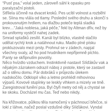
“Pusť psa,” volal jeden, zároveň sáhl k opasku pro
paralyzační pistoli.
Střílela účinně na dvacet kroků. Pes ucítil volnost a rozběhl
se. Slina mu vlála od tlamy. Poslední svého druhu a skončí s
prokousnutým hrdlem, na dlažbu poteče teplá sladká
krev…“Jaká noblesa, jaká péče,” řekl by Altman dřív, než by
na uniformy vystrčil nahej zadek.
Smrad splašků zesílil. Kanál byl blízko, vlastně stačilo
udělat rychlý krok a natáhnout ruku. Madlo plné písku
prokluzovalo mezi prsty. Prohnul se v zádech, napjal
všechny svaly, až ho pod hrudníkem nepříjemně píchlo.
Panty se skřípnutím povolily.
Něco hvízdlo vzduchem. Instinktivně nastavil Slíďákův vak a
nějakým zázrakem odrazil náboj z pistole, který se zastavil
až o stěnu domu. Pár dobráků v průjezdu úlekem
nadskočilo. Odklopil víko a letmo prohlédl mlhovinou
výparů. Kovové stupínky se leskly vlhkem a mizely ve tmě.
Zaregistroval funění psa. Byl čtyři metry od něj a chystal se
ke skoku. Docházel mu čas. Teď nebo nikdy.
Na křižovatce, půlkou těla namočený v páchnoucí břečce, si
lokl z láhve, načež poslal vzdušné díky Slíďákovi. Vyndal