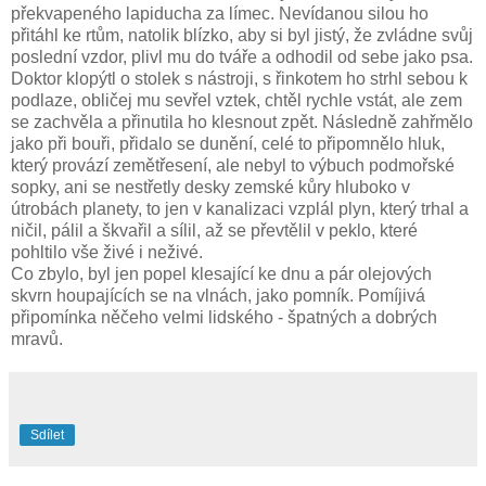
překvapeného lapiducha za límec. Nevídanou silou ho
přitáhl ke rtům, natolik blízko, aby si byl jistý, že zvládne svůj
poslední vzdor, plivl mu do tváře a odhodil od sebe jako psa.
Doktor klopýtl o stolek s nástroji, s řinkotem ho strhl sebou k
podlaze, obličej mu sevřel vztek, chtěl rychle vstát, ale zem
se zachvěla a přinutila ho klesnout zpět. Následně zahřmělo
jako při bouři, přidalo se dunění, celé to připomnělo hluk,
který provází zemětřesení, ale nebyl to výbuch podmořské
sopky, ani se nestřetly desky zemské kůry hluboko v
útrobách planety, to jen v kanalizaci vzplál plyn, který trhal a
ničil, pálil a škvařil a sílil, až se převtělil v peklo, které
pohltilo vše živé i neživé.
Co zbylo, byl jen popel klesající ke dnu a pár olejových
skvrn houpajících se na vlnách, jako pomník. Pomíjivá
připomínka něčeho velmi lidského - špatných a dobrých
mravů.
Sdílet