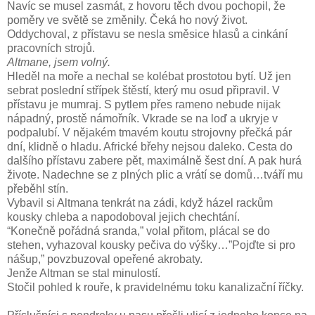
Navíc se musel zasmát, z hovoru těch dvou pochopil, že
poměry ve světě se změnily. Čeká ho nový život.
Oddychoval, z přístavu se nesla směsice hlasů a cinkání
pracovních strojů.
Altmane, jsem volný.
Hleděl na moře a nechal se kolébat prostotou bytí. Už jen
sebrat poslední střípek štěstí, který mu osud připravil. V
přístavu je mumraj. S pytlem přes rameno nebude nijak
nápadný, prostě námořník. Vkrade se na loď a ukryje v
podpalubí. V nějakém tmavém koutu strojovny přečká pár
dní, klidně o hladu. Africké břehy nejsou daleko. Cesta do
dalšího přístavu zabere pět, maximálně šest dní. A pak hurá
živote. Nadechne se z plných plic a vrátí se domů…tváří mu
přeběhl stín.
Vybavil si Altmana tenkrát na zádi, když házel rackům
kousky chleba a napodoboval jejich chechtání.
“Konečně pořádná sranda,” volal přitom, plácal se do
stehen, vyhazoval kousky pečiva do výšky…”Pojďte si pro
nášup,” povzbuzoval opeřené akrobaty.
Jenže Altman se stal minulostí.
Stočil pohled k rouře, k pravidelnému toku kanalizační říčky.