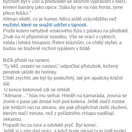
bychom být v Zoo a předvádět se školním výpravám v kleci,
krmeni banány jako opice. Stála by se na nás fronta, jsme
přece fešáci.”
Altman věděl, co je humor. Něco ještě vzácnějšího než
mužství, které se snažili udržet v tajnosti.
Prošli kolem nehybně voskového fízla s páskou na předloktí.
Znak na ní připomínal svastiku. Vše se vrací v cyklech,
móda i lidská hloupost. Řekni bláznům, co chtějí slyšet, a
budou se blaženě rochnit rypákem v blátě.
Bičík přistál na rameni.
“Ty běž, ostatní se zastaví,” odpočítal příslušník, kožený
pendrek uklidil do holínky.
Chtěl zrychlit, ale byl by podezřelý, tak jen apaticky kráčel
dál.
U konce betonové zdi se ohlédl.
“Altmane…” hlas mu selhal. Hleděl na kamaráda, zrovna se
zlomil v pase jak dostal holí pod kolena. Ještě stačil rozdat
pár tvrdých ran na obranu, ale pak přispěchali další zkušení,
kterým stačí minuta, než z pořádného chlapa nadělají
sekanou.
Popadli ho za ruce a odvlekli pryč. Byl konec.
Ještě si s ním dají práci, a když bude mluvit (a to jistě bude),