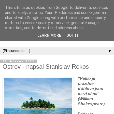
This site uses cookies from Google to deliver its services
and to analyze traffic. Your IP address and user-agent are
shared with Google along with performance and security
metrics to ensure quality of service, generate usage
statistics, and to detect and address abuse.
Inspirujte se tím, co píší posluchači kurzů a co se na nich
LEARN MORE
GOT IT
naučili.
▼
31. března 2022
Ostrov - napsal Stanislav Rokos
“Peklo je
prázdné,
ďáblové jsou
mezi námi“
(William
Shakespeare)