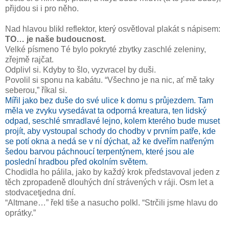
přijdou si i pro něho.
Nad hlavou blikl reflektor, který osvětloval plakát s nápisem:
TO… je naše budoucnost.
Velké písmeno Té bylo pokryté zbytky zaschlé zeleniny,
zřejmě rajčat.
Odplivl si. Kdyby to šlo, vyzvracel by duši.
Povolil si sponu na kabátu. “Všechno je na nic, ať mě taky
seberou,” říkal si.
Mířil jako bez duše do své ulice k domu s průjezdem. Tam
měla ve zvyku vysedávat ta odporná kreatura, ten lidský
odpad, seschlé smradlavé lejno, kolem kterého bude muset
projít, aby vystoupal schody do chodby v prvním patře, kde
se potí okna a nedá se v ní dýchat, až ke dveřím natřeným
šedou barvou páchnoucí terpentýnem, které jsou ale
poslední hradbou před okolním světem.
Chodidla ho pálila, jako by každý krok představoval jeden z
těch zpropadeně dlouhých dní strávených v ráji. Osm let a
stodvacetjedna dní.
“Altmane…” řekl tiše a nasucho polkl. “Strčili jsme hlavu do
oprátky.”