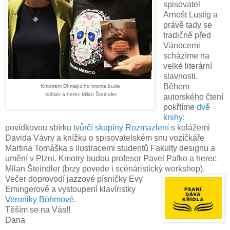
spisovatel
Arnošt Lustig a
právě tady se
tradičně před
Vánocemi
scházíme na
velké literární
slavnosti.
Během
Kmotrem Dřímajícího hroma bude
režisér a herec Milan Šteindler
autorského čtení
pokřtíme
dvě
knihy
:
povídkovou sbírku
tvůrčí skupiny Rozmazlení
s kolážemi
Davida Vávry a knížku o spisovatelském snu vozíčkáře
Martina Tomáška s ilustracemi studentů Fakulty designu a
umění v Plzni. Kmotry budou profesor Pavel Pafko a herec
Milan Šteindler (brzy povede i scénáristický workshop).
Večer doprovodí jazzové písničky Evy
Emingerové a vystoupení klavíristky
Veroniky Böhmové.
Těším se na Vás!!
Dana