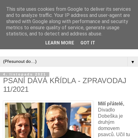
This site uses cookies from Google to deliver its services
and to analyze traffic. Your IP address and user-agent are
shared with Google along with performance and security
metrics to ensure quality of service, generate usage
statistics, and to detect and address abuse.
Inspirujte se tím, co píší posluchači kurzů a co se na nich
LEARN MORE
GOT IT
naučili.
▼
4. listopadu 2021
PSANÍ DÁVÁ KŘÍDLA - ZPRAVODAJ
11/2021
Milí přátelé,
Divadlo
Dobeška je
druhým
domovem
psavců. Učil tu