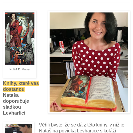
Koláž D. Vávry
Knihy, které vás
dostanou
Nataša
doporučuje
sladkou
Levhartici
Věřili byste, že se dá z této knihy, v níž je
Natašina povídka Levhartice s koláží