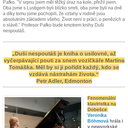
Pafko. "V srpnu jsem měl těžký úraz na kole, přežil jsem.
Oba jsme s Lustigem byli blízko smrti, oba jsme byli na dně
a díky tomu jsme pochopili, že vztahy v rodině jsou
absolutním základem všeho. Život není o práci, o penězích a
o slávě." Profesor Pafko bude kmotrem knihy Duši
nespoutáš.
„Duši nespoutáš je kniha o usilovné, až
vyčerpávající pouti za snem vozíčkáře Martina
Tomáška. Měl by si ji pořídit každý, kdo se
vzdává nástrahám života.“
Petr Adler, Edmonton
Fenomenální
klavíristka na
Dobešce
Veronika
Böhmová
hrála i
v newyorkské