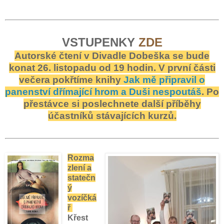
VSTUPENKY
ZDE
Autorské čtení v Divadle Dobeška se bude
konat 26. listopadu od 19 hodin. V první části
večera pokřtíme knihy
Jak mě připravil o
panenství dřímající hrom a Duši nespoutáš
. Po
přestávce si poslechnete další příběhy
účastníků stávajících kurzů.
Rozma
zlení a
statečn
ý
vozíčká
ř
Křest