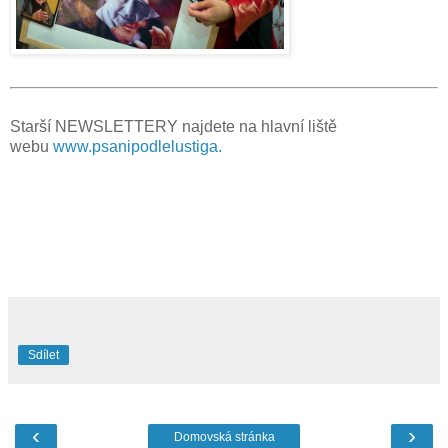
Starší NEWSLETTERY najdete na hlavní liště
webu
www.psanipodlelustiga
.
Sdílet
‹
›
Domovská stránka