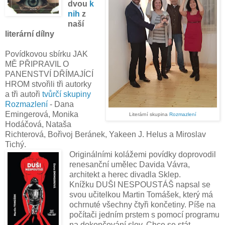
dvou
k
nih
z
naší
literární dílny
Povídkovou sbírku JAK
MĚ PŘIPRAVIL O
PANENSTVÍ DŘÍMAJÍCÍ
HROM stvořili tři autorky
a tři autoři
tvůrčí skupiny
Rozmazlení
- Dana
Emingerová, Monika
Literární skupina
Rozmazlení
Hodáčová, Nataša
Richterová, Bořivoj Beránek, Yakeen J. Helus a Miroslav
Tichý.
Originálními kolážemi povídky doprovodil
renesanční umělec Davida Vávra,
architekt a herec divadla Sklep.
Knížku DUŠI NESPOUSTÁŠ napsal se
svou učitelkou Martin Tomášek, který má
ochrnuté všechny čtyři končetiny. Píše na
počítači jedním prstem s pomocí programu
na dokončování slov. Chce se stát