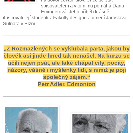
spisovatelem a v tom mu pomáhá Dana
Emingerová. Jeho příběh krásně
ilustrovali její studenti z Fakulty designu a umění Jaroslava
Sutnara v Plzni.
„Z Rozmazlených se vyklubala parta, jakou by
člověk asi jinde hned tak nenašel. Na kurzu se
učili nejen psát, ale také chápat city, pocity,
názory, vášně i myšlenky lidí, s nimiž je pojí
společný zájem.“
Petr Adler, Edmonton