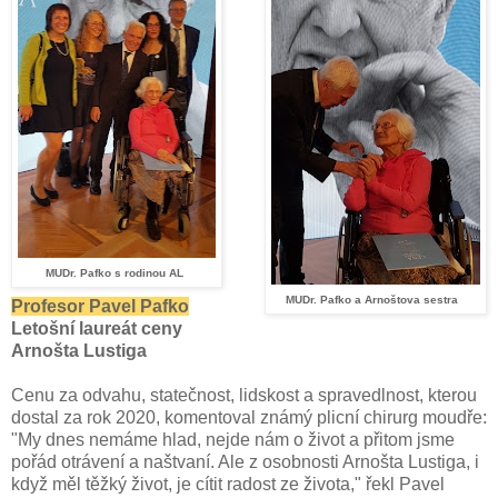
MUDr. Pafko s rodinou AL
MUDr. Pafko a Arnoštova sestra
Profesor Pavel Pafko
Letošní laureát ceny
Arnošta Lustiga
Cenu za odvahu, statečnost, lidskost a spravedlnost, kterou
dostal za rok 2020, komentoval známý plicní chirurg moudře:
"My dnes nemáme hlad, nejde nám o život a přitom jsme
pořád otrávení a naštvaní. Ale z osobnosti Arnošta Lustiga, i
když měl těžký život, je cítit radost ze života," řekl Pavel