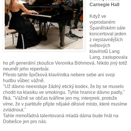
Carnegie Hall
Když ve
vyprodaném
Španělském sále
koncertoval jeden
z nejslavnějších
světových
klavíristů Lang
Lang, zastupovala
ho při generální zkoušce Veronika Böhmová. Nikdo jiný totiž
neuměl jeho repertoár.
Přesto tahle špičková klavíristka nebere sebe ani svoji
hudbu vůbec vážně.
"Už dávno neexistuje žádný etický kodex, že by se muselo
chodit na klasiku ve smokingu. Tyhle hranice dávno padly,"
říká. "Vážně se občas tváříme jen my, interpreti, protože
víme, že v partituře přijde nějaké děsivé místo, které musíme
zvládnout."
Tahle mimořádná talentovaná mladá dáma bude hrát na
Dobešce jen pro nás.