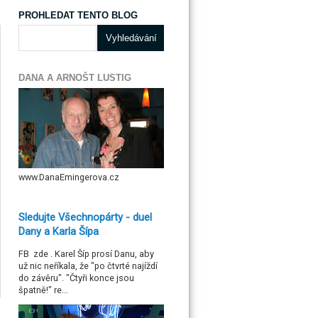
PROHLEDAT TENTO BLOG
DANA A ARNOŠT LUSTIG
www.DanaEmingerova.cz
Sledujte Všechnopárty - duel
Dany a Karla Šípa
FB zde . Karel Šíp prosí Danu, aby
už nic neříkala, že "po čtvrté najíždí
do závěru". "Čtyři konce jsou
špatně!" re...