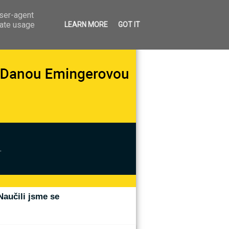
user-agent
rate usage
LEARN MORE
GOT IT
.
Naučili jsme se