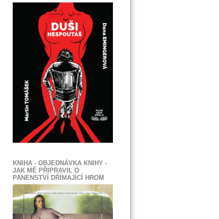
KNIHA - OBJEDNÁVKA KNIHY -
JAK MĚ PŘIPRAVIL O
PANENSTVÍ DŘÍMAJÍCÍ HROM