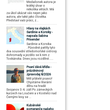
Medailonek autora je
krátký útvar o
několika větách. Má
za úkol ukázat vás nejen jako
autora, ale také jako člověka.
Představí vaši práci, z...
Hlavy na vlajkách
Sardinie a Korsiky -
napsala Sabina
Prisender
Sardinie a Korsika
. Původně patřily tyto
dva sousední středomořské ostrovy
dohromady a jezdilo se k nim z
Toskánska. Dnes jsou rozdílné......
Psaní dává křídla -
prázdninový
zpravodaj 8/2026
Milí přátelé psavci!
Chystáme literární
dílnu na hradě
Svojanov 3.-6. září Po zámeckých
kurzech na Loučeni a v Kostelci nad
Černými lesy se ...
Kubánské
pomeranče našeho