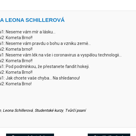
LA LEONA SCHILLEROVÁ
i1: Neseme vám mír a lásku...
i2: Kometa Brno!!
i1: Neseme vám pravdu o bohu a vzniku země...
i2: Kometa brno!!
i1 :Neseme vám lék na vše i coronavirus a vyspělou technologii...
i2: Kometa Brno!!
i1: Pod podmínkou, že přestanete fandit hokeji.
i2: Kometa Brno!!
i1: Jak chcete vaše chyba... Na shledanou!
i2: Kometa Brno!
m
,
Leona Schillerová
,
Studentské kurzy
,
Tvůrčí psaní