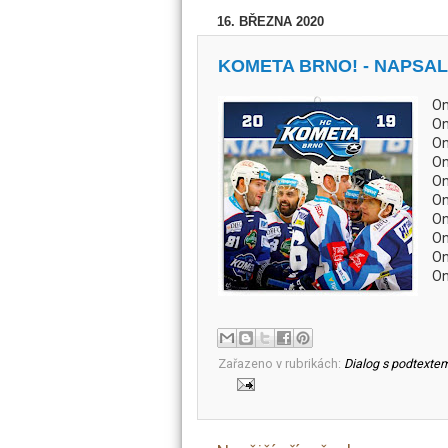
16. BŘEZNA 2020
KOMETA BRNO! - NAPSA
On
On
On
On
On
On
On
On
On
On
Zařazeno v rubrikách:
Dialog s podtexte