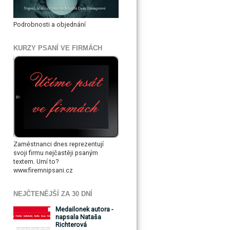
Podrobnosti a objednání
KURZY PSANÍ VE FIRMÁCH
Zaměstnanci dnes reprezentují
svoji firmu nejčastěji psaným
textem. Umí to?
www.firemnipsani.cz
NEJČTENĚJŠÍ ZA 30 DNÍ
Medailonek autora -
napsala Nataša
Richterová