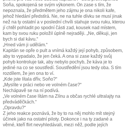
Soňa, spokojená se svým výkonem. On zase s tím, že
nepoznala, že předmětem jeho zájmu je ona nikoli kafe,
jehož hledání předstírá. Ne, ne na tuhle dívku se musí jinak
než na ty ostatní a v poslední chvíli stahuje svou ruku, kterou
jí chtěl pohladit po spodní části zad, kousek nad místem,
kam by svou ruku položil úplně nejraději. „Ne, děkuji, jen
bych si dal kávu.“
„Hned vám ji udělám.“
Kapitán se opře o pult a vnímá každý její pohyb, způsobem,
aby to vypadalo, že jen čeká. A ona si zase každý svůj
pohyb kontroluje tak, aby nebylo pochyb, že káva je to
jediné na co se soustředí. Soustředění jsou tedy oba. S tím
rozdílem, že jen ona to ví.
„Kde jste lítala dřív, Soňo?“
„Myslíte v práci nebo ve volném čase?“
Nechápavě se na ní podívá.
„Ve volném čase lítám na Zlínu a občas rychlé ultralajty na
předváděčkách.“
„Opravdu?“
Z jeho reakce poznává, že by to na něj mohlo mít stejný
účinek jako na ostatní piloty. Dokonce i na ty zadané a
věrné, kteří flirt nevyhledávali, mezi něž, podle jejích