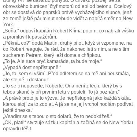
Boing 747 se dává do pohybu. O chvilku později se za
obrovského burácení čtyř motorů odlepí od betonu. Ocelový
obr se dostává do paprsků právě vycházejícího slunce, jenž
ze země ještě pár minut nebude vidět a nabírá směr na New
York.
„Soňa,“ odpoví kapitán Robert Klíma potom, co nabrali výšku
a promluvil k pasažérům.
„Pěkná, co?“ dodá Martin, druhý pilot, když si vzpomene, na
co Robert reaguje. Je rád, že nakonec letí s ním, a ne s tím
sucharem Petrem, který leží doma s chřipkou.
„To je. Ale ruce pryč kamaráde, ta bude moje.“
„Vypadá dost nepřístupně.“
„Jo, to ,sem si všim´. Před odletem se na mě ani neusmála,
ale stejně ji dostanu!“
„To se ti nepovede, Roberte. Ona není z těch, který by s
tebou skončily při prvním letu v posteli. To já poznám.“
„A právě proto je to výzva. Je nepřístupná jako každá skála,
kterou stojí za to zdolat. A já se na její vrchol hodlám podívat
ještě dneska.“
„Vsadím se s tebou o sto dolarů, že to nedokážeš.“
„OK, platí!“ stvrzuje sázku kapitán a začíná se do New Yorku
opravdu těšit.