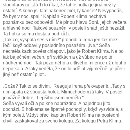
stodolarovku. „Já Ti to říkal, že tahle holka je jiná než ty
ostatní. A koho jsi tam nakonec měl, ty kanče? Nevypadáš,
že bys v noci spal.“ Kapitán Robert Klíma nechává
poznámku bez odpovědi. Má plnou hlavu Soni, jejich večera
a hlavně noci. Takové souznění v posteli snad ještě nezažil.
Ta holka se mu dostala pod kůži.
„Tak co, vyspala ses s ním?“ prohodila Irena jen tak mezi
řečí, když odbavily posledního pasažéra. „Ne.“ Soňa
nechtěla kazit pověst chlapovi, jako je Robert Klíma. Ne po
tak báječném večeru při svíčkách a už vůbec ne po té
nádherné noci. Tak pozorného a citlivého milence už dlouho
nepotkala. A taky věděla, že on to udělal výjimečně, je přeci
jiný než ostatní piloti.
„Cože? Tak to se divím.“ Reaguje Irena překvapeně. „Tady s
ním spala už spousta holek. Mimochodem já taky. V posteli
je vážně dobrej. Lepšího jsem neměla.“
Soňa vyvalí oči a polkne naprázdno. A najednou jí to
dochází. S holkama se špatně pochopily, když vyzvídala, s
kým poletí. Vždyť přeci kapitán Robert Klíma na poslední
chvíli zaskakoval za svého kolegu. Za kolegu Petra Klímu.