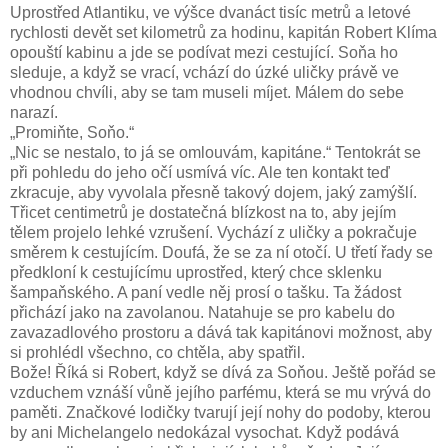
Uprostřed Atlantiku, ve výšce dvanáct tisíc metrů a letové
rychlosti devět set kilometrů za hodinu, kapitán Robert Klíma
opouští kabinu a jde se podívat mezi cestující. Soňa ho
sleduje, a když se vrací, vchází do úzké uličky právě ve
vhodnou chvíli, aby se tam museli míjet. Málem do sebe
narazí.
„Promiňte, Soňo.“
„Nic se nestalo, to já se omlouvám, kapitáne.“ Tentokrát se
při pohledu do jeho očí usmívá víc. Ale ten kontakt teď
zkracuje, aby vyvolala přesně takový dojem, jaký zamýšlí.
Třicet centimetrů je dostatečná blízkost na to, aby jejím
tělem projelo lehké vzrušení. Vychází z uličky a pokračuje
směrem k cestujícím. Doufá, že se za ní otočí. U třetí řady se
předkloní k cestujícímu uprostřed, který chce sklenku
šampaňského. A paní vedle něj prosí o tašku. Ta žádost
přichází jako na zavolanou. Natahuje se pro kabelu do
zavazadlového prostoru a dává tak kapitánovi možnost, aby
si prohlédl všechno, co chtěla, aby spatřil.
Bože! Říká si Robert, když se dívá za Soňou. Ještě pořád se
vzduchem vznáší vůně jejího parfému, která se mu vrývá do
paměti. Značkové lodičky tvarují její nohy do podoby, kterou
by ani Michelangelo nedokázal vysochat. Když podává