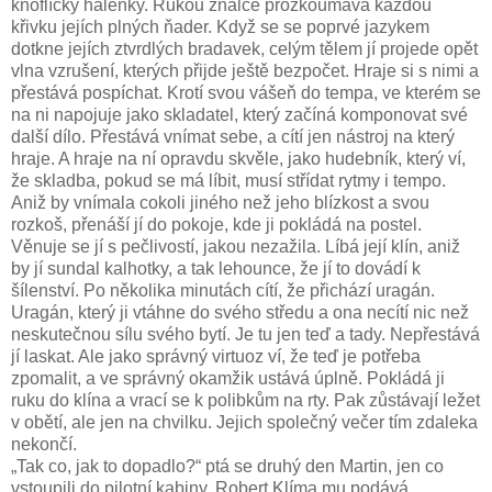
knoflíčky halenky. Rukou znalce prozkoumává každou
křivku jejích plných ňader. Když se se poprvé jazykem
dotkne jejích ztvrdlých bradavek, celým tělem jí projede opět
vlna vzrušení, kterých přijde ještě bezpočet. Hraje si s nimi a
přestává pospíchat. Krotí svou vášeň do tempa, ve kterém se
na ni napojuje jako skladatel, který začíná komponovat své
další dílo. Přestává vnímat sebe, a cítí jen nástroj na který
hraje. A hraje na ní opravdu skvěle, jako hudebník, který ví,
že skladba, pokud se má líbit, musí střídat rytmy i tempo.
Aniž by vnímala cokoli jiného než jeho blízkost a svou
rozkoš, přenáší jí do pokoje, kde ji pokládá na postel.
Věnuje se jí s pečlivostí, jakou nezažila. Líbá její klín, aniž
by jí sundal kalhotky, a tak lehounce, že jí to dovádí k
šílenství. Po několika minutách cítí, že přichází uragán.
Uragán, který ji vtáhne do svého středu a ona necítí nic než
neskutečnou sílu svého bytí. Je tu jen teď a tady. Nepřestává
jí laskat. Ale jako správný virtuoz ví, že teď je potřeba
zpomalit, a ve správný okamžik ustává úplně. Pokládá ji
ruku do klína a vrací se k polibkům na rty. Pak zůstávají ležet
v obětí, ale jen na chvilku. Jejich společný večer tím zdaleka
nekončí.
„Tak co, jak to dopadlo?“ ptá se druhý den Martin, jen co
vstoupili do pilotní kabiny. Robert Klíma mu podává