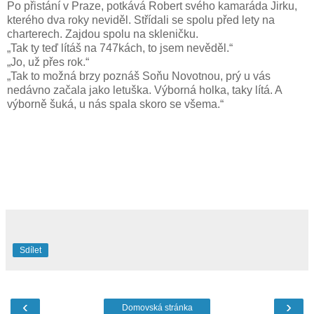
Po přistání v Praze, potkává Robert svého kamaráda Jirku,
kterého dva roky neviděl. Střídali se spolu před lety na
charterech. Zajdou spolu na skleničku.
„Tak ty teď lítáš na 747kách, to jsem nevěděl.“
„Jo, už přes rok.“
„Tak to možná brzy poznáš Soňu Novotnou, prý u vás
nedávno začala jako letuška. Výborná holka, taky lítá. A
výborně šuká, u nás spala skoro se všema.“
Sdílet
‹
›
Domovská stránka