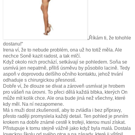
„Říkám ti, že tohohle
dostanu!“
Irena ví, že to nebude problém, ona už ho totiž měla. Ale
nechce Soně kazit radost, a tak mlčí.
Když okolo nich prochází, setkávají se pohledem. Soňa se
usmívá jen nepatrně, příliš úsměvu by působilo lacině. Tedy
aspoň v doprovodu delšího očního kontaktu, jehož trvání
odhaduje s chirurgickou přesností.
Dobře ví, že dlouze se dívat a zároveň usmívat je hrobem
pro vášeň na úrovni. To přeci dělá každá blbka, kterých On
může mít kolik chce. Ale ona bude jiná než všechny, které
kdy měl. Na ní nezapomene.
Má s muži dost zkušeností, aby to zvládla i bez přípravy,
přesto raději promyslela každý detail. Ten pohled je prvním
krokem na dobře známé cestě k trofeji, kterou musí získat.
Přistupuje k tomu stejně vážně jako když byla malá. Dostala
loveckou školu od svého otce a na zásady, které ji vštípil,