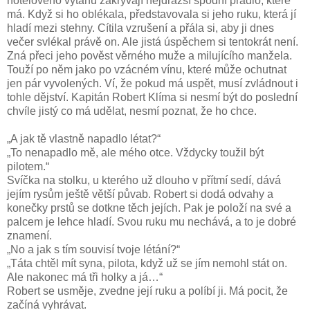
hotelového výtahu zakrývají nejdražší spodní prádlo, které
má. Když si ho oblékala, představovala si jeho ruku, která jí
hladí mezi stehny. Cítila vzrušení a přála si, aby ji dnes
večer svlékal právě on. Ale jistá úspěchem si tentokrát není.
Zná přeci jeho pověst věrného muže a milujícího manžela.
Touží po něm jako po vzácném vínu, které může ochutnat
jen pár vyvolených. Ví, že pokud má uspět, musí zvládnout i
tohle dějství. Kapitán Robert Klíma si nesmí být do poslední
chvíle jistý co má udělat, nesmí poznat, že ho chce.
„A jak tě vlastně napadlo létat?“
„To nenapadlo mě, ale mého otce. Vždycky toužil být
pilotem.“
Svíčka na stolku, u kterého už dlouho v přítmí sedí, dává
jejím rysům ještě větší půvab. Robert si dodá odvahy a
konečky prstů se dotkne těch jejích. Pak je položí na své a
palcem je lehce hladí. Svou ruku mu nechává, a to je dobré
znamení.
„No a jak s tím souvisí tvoje létání?“
„Táta chtěl mít syna, pilota, když už se jím nemohl stát on.
Ale nakonec má tři holky a já…“
Robert se usměje, zvedne její ruku a políbí ji. Má pocit, že
začíná vyhrávat.