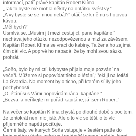
informací, patří právě kapitán Robert Klíma.
„Tak to byste mě mohla někdy na oplátku svést vy.“
„A vy byste se se mnou nebál?“ otáčí se k němu s hotovou
kávou.
„Měl bych?“
Usmívá se. „Musím jít mezi cestující, pane kapitáne,“
nechává jeho otázku nezodpovězenou a mizí za závěsem.
Kapitán Robert Klíma se vrací do kabiny. Ta žena ho zajímá
čím dál víc. A poprvé ho napadá, že by mohl svou sázku
prohrát.
„Soňo, bylo by mi ctí, kdybyste přijala moje pozvání na
večeři. Můžeme si popovídat třeba o létání,“ řekl jí na letišti
La Gvardia. Na moment bylo ticho, při kterém sílily jeho
pochybnosti.
„O létání si s Vámi popovídám ráda, kapitáne.“
„Bezva, a neříkejte mi pořád kapitáne, já jsem Robert.“
Na večer se kapitán Klíma chystá po dlouhé době s pocitem,
že tentokrát není nic jisté. Ale o to víc se těší, o to víc
příjemného napětí pociťuje.
Černé šaty, ve kterých Soňa vstupuje v šestém patře do