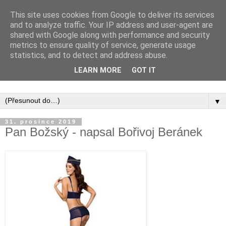
This site uses cookies from Google to deliver its services
and to analyze traffic. Your IP address and user-agent are
shared with Google along with performance and security
metrics to ensure quality of service, generate usage
statistics, and to detect and address abuse.
Inspirujte se tím, co píší posluchači kurzů a co se na nich
LEARN MORE
GOT IT
naučili.
▼
31. prosince 2019
Pan Božský - napsal Bořivoj Beránek