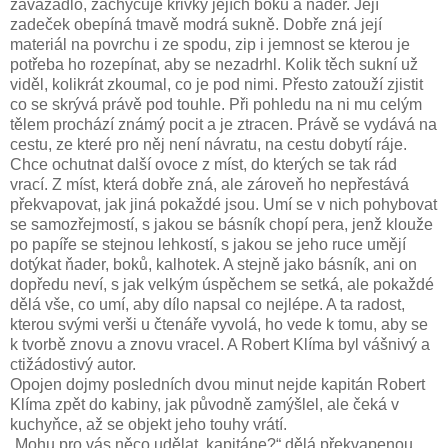
zavazadlo, zachycuje křivky jejích boků a ňader. Její
zadeček obepíná tmavě modrá sukně. Dobře zná její
materiál na povrchu i ze spodu, zip i jemnost se kterou je
potřeba ho rozepínat, aby se nezadrhl. Kolik těch sukní už
viděl, kolikrát zkoumal, co je pod nimi. Přesto zatouží zjistit
co se skrývá právě pod touhle. Při pohledu na ni mu celým
tělem prochází známý pocit a je ztracen. Právě se vydává na
cestu, ze které pro něj není návratu, na cestu dobytí ráje.
Chce ochutnat další ovoce z míst, do kterých se tak rád
vrací. Z míst, která dobře zná, ale zároveň ho nepřestává
překvapovat, jak jiná pokaždé jsou. Umí se v nich pohybovat
se samozřejmostí, s jakou se básník chopí pera, jenž klouže
po papíře se stejnou lehkostí, s jakou se jeho ruce umějí
dotýkat ňader, boků, kalhotek. A stejně jako básník, ani on
dopředu neví, s jak velkým úspěchem se setká, ale pokaždé
dělá vše, co umí, aby dílo napsal co nejlépe. A ta radost,
kterou svými verši u čtenáře vyvolá, ho vede k tomu, aby se
k tvorbě znovu a znovu vracel. A Robert Klíma byl vášnivý a
ctižádostivý autor.
Opojen dojmy posledních dvou minut nejde kapitán Robert
Klíma zpět do kabiny, jak původně zamýšlel, ale čeká v
kuchyňce, až se objekt jeho touhy vrátí.
„Mohu pro vás něco udělat, kapitáne?“ dělá překvapenou