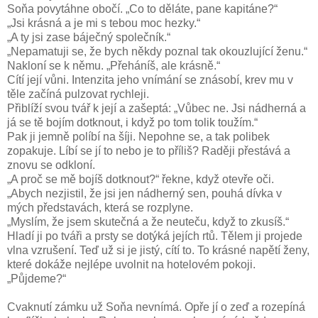
Soňa povytáhne obočí. „Co to děláte, pane kapitáne?“
„Jsi krásná a je mi s tebou moc hezky.“
„A ty jsi zase báječný společník.“
„Nepamatuji se, že bych někdy poznal tak okouzlující ženu.“
Nakloní se k němu. „Přeháníš, ale krásně.“
Cítí její vůni. Intenzita jeho vnímání se znásobí, krev mu v
těle začíná pulzovat rychleji.
Přiblíží svou tvář k její a zašeptá: „Vůbec ne. Jsi nádherná a
já se tě bojím dotknout, i když po tom tolik toužím.“
Pak ji jemně políbí na šíji. Nepohne se, a tak polibek
zopakuje. Líbí se jí to nebo je to příliš? Raději přestává a
znovu se odkloní.
„A proč se mě bojíš dotknout?“ řekne, když otevře oči.
„Abych nezjistil, že jsi jen nádherný sen, pouhá dívka v
mých představách, která se rozplyne.
„Myslím, že jsem skutečná a že neuteču, když to zkusíš.“
Hladí ji po tváři a prsty se dotýká jejích rtů. Tělem ji projede
vlna vzrušení. Teď už si je jistý, cítí to. To krásné napětí ženy,
které dokáže nejlépe uvolnit na hotelovém pokoji.
„Půjdeme?“
Cvaknutí zámku už Soňa nevnímá. Opře jí o zeď a rozepíná