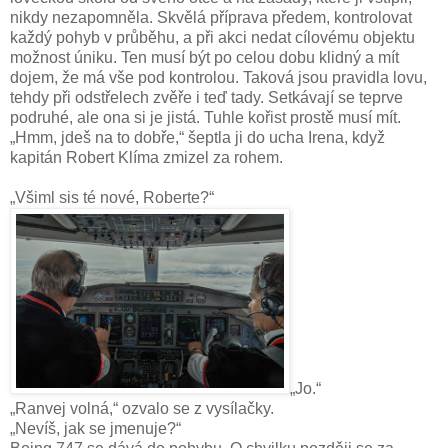
nikdy nezapomněla. Skvělá příprava předem, kontrolovat
každý pohyb v průběhu, a při akci nedat cílovému objektu
možnost úniku. Ten musí být po celou dobu klidný a mít
dojem, že má vše pod kontrolou. Taková jsou pravidla lovu,
tehdy při odstřelech zvěře i teď tady. Setkávají se teprve
podruhé, ale ona si je jistá. Tuhle kořist prostě musí mít.
„Hmm, jdeš na to dobře,“ šeptla ji do ucha Irena, když
kapitán Robert Klíma zmizel za rohem.
„Všiml sis té nové, Roberte?“
„Jo.“
„Ranvej volná,“ ozvalo se z vysílačky.
„Nevíš, jak se jmenuje?“