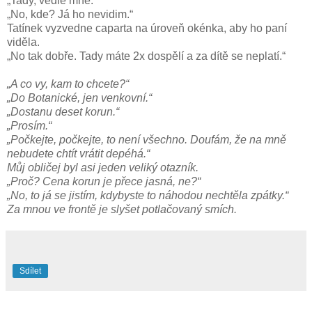
„Tady, vedle mně.“
„No, kde? Já ho nevidim.“
Tatínek vyzvedne caparta na úroveň okénka, aby ho paní
viděla.
„No tak dobře. Tady máte 2x dospělí a za dítě se neplatí.“
„A co vy, kam to chcete?“
„Do Botanické, jen venkovní.“
„Dostanu deset korun.“
„Prosím.“
„Počkejte, počkejte, to není všechno. Doufám, že na mně
nebudete chtít vrátit depéhá.“
Můj obličej byl asi jeden veliký otazník.
„Proč? Cena korun je přece jasná, ne?“
„No, to já se jistím, kdybyste to náhodou nechtěla zpátky.“
Za mnou ve frontě je slyšet potlačovaný smích.
Sdílet