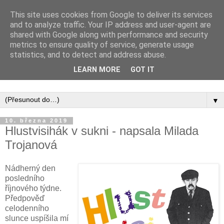
This site uses cookies from Google to deliver its services
and to analyze traffic. Your IP address and user-agent are
shared with Google along with performance and security
metrics to ensure quality of service, generate usage
statistics, and to detect and address abuse.
Inspirujte se tím, co píší posluchači kurzů a co se na nich
LEARN MORE
GOT IT
naučili.
▼
10. března 2019
Hlustvisihák v sukni - napsala Milada
Trojanová
Nádherný den
posledního
říjnového týdne.
Předpověď
celodenního
slunce uspíšila mí