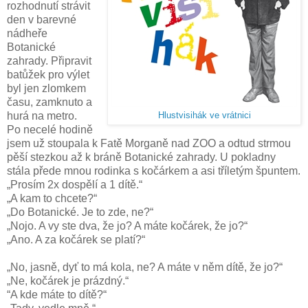
rozhodnutí strávit
den v barevné
nádheře
Botanické
zahrady. Připravit
batůžek pro výlet
byl jen zlomkem
času, zamknuto a
hurá na metro.
Hlustvisihák ve vrátnici
Po necelé hodině
jsem už stoupala k Fatě Morganě nad ZOO a odtud strmou
pěší stezkou až k bráně Botanické zahrady. U pokladny
stála přede mnou rodinka s kočárkem a asi tříletým špuntem.
„Prosím 2x dospělí a 1 dítě.“
„A kam to chcete?“
„Do Botanické. Je to zde, ne?“
„Nojo. A vy ste dva, že jo? A máte kočárek, že jo?“
„Ano. A za kočárek se platí?“
„No, jasně, dyť to má kola, ne? A máte v něm dítě, že jo?“
„Ne, kočárek je prázdný.“
“A kde máte to dítě?“