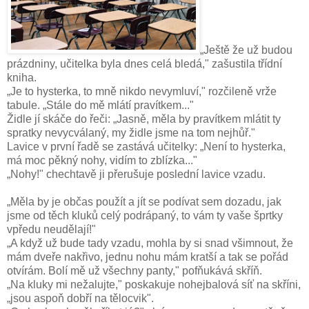
„Ještě že už budou
prázdniny, učitelka byla dnes celá bledá," zašustila třídní
kniha.
„Je to hysterka, to mně nikdo nevymluví," rozčileně vrže
tabule. „Stále do mě mlátí pravítkem..."
Židle jí skáče do řeči: „Jasně, měla by pravítkem mlátit ty
spratky nevycválaný, my židle jsme na tom nejhůř."
Lavice v první řadě se zastává učitelky: „Není to hysterka,
má moc pěkný nohy, vidím to zblízka..."
„Nohy!" chechtavě ji přerušuje poslední lavice vzadu.
„Měla by je občas použít a jít se podívat sem dozadu, jak
jsme od těch kluků celý podrápaný, to vám ty vaše šprtky
vpředu neudělají!"
„A když už bude tady vzadu, mohla by si snad všimnout, že
mám dveře nakřivo, jednu nohu mám kratší a tak se pořád
otvírám. Bolí mě už všechny panty," pofňukává skříň.
„Na kluky mi nežalujte," poskakuje nohejbalová síť na skříni,
„jsou aspoň dobří na tělocvik".