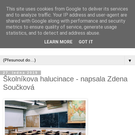
This site uses cookies from Google to deliver its services
and to analyze traffic. Your IP address and user-agent are
shared with Google along with performance and security
metrics to ensure quality of service, generate usage
statistics, and to detect and address abuse.
Inspirujte se tím, co píší posluchači kurzů a co se na nich
LEARN MORE
GOT IT
naučili.
▼
27. ledna 2019
Školníkova halucinace - napsala Zdena
Součková