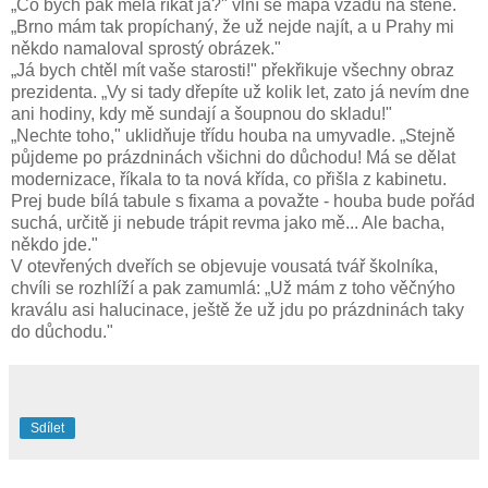
„Co bych pak měla říkat já?" vlní se mapa vzadu na stěně.
„Brno mám tak propíchaný, že už nejde najít, a u Prahy mi
někdo namaloval sprostý obrázek."
„Já bych chtěl mít vaše starosti!" překřikuje všechny obraz
prezidenta. „Vy si tady dřepíte už kolik let, zato já nevím dne
ani hodiny, kdy mě sundají a šoupnou do skladu!"
„Nechte toho," uklidňuje třídu houba na umyvadle. „Stejně
půjdeme po prázdninách všichni do důchodu! Má se dělat
modernizace, říkala to ta nová křída, co přišla z kabinetu.
Prej bude bílá tabule s fixama a považte - houba bude pořád
suchá, určitě ji nebude trápit revma jako mě... Ale bacha,
někdo jde."
V otevřených dveřích se objevuje vousatá tvář školníka,
chvíli se rozhlíží a pak zamumlá: „Už mám z toho věčnýho
kraválu asi halucinace, ještě že už jdu po prázdninách taky
do důchodu."
Sdílet