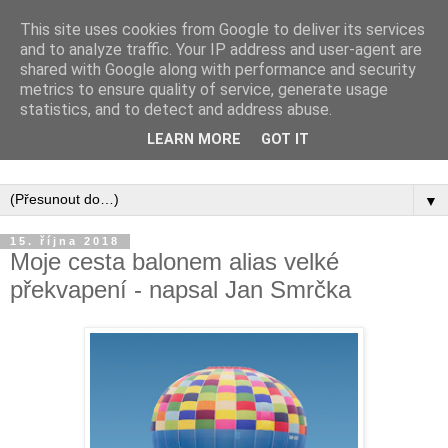
This site uses cookies from Google to deliver its services
and to analyze traffic. Your IP address and user-agent are
shared with Google along with performance and security
metrics to ensure quality of service, generate usage
statistics, and to detect and address abuse.
Inspirujte se tím, co píší posluchači kurzů a co se na nich
LEARN MORE
GOT IT
naučili.
▼
15. října 2018
Moje cesta balonem alias velké
překvapení - napsal Jan Smrčka