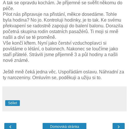
A tak se opravdu kochám. Je příjemné se svěřit někomu do
péče.
Pilot nás připravuje na přistání, měkce dosedáme. Tohle
byla hodina? No jo. Kontroluji hodinky, je to tak. Ke svému
překvapení se radostně zapojuji do balení balonu. Dorazila
početná skupina rodin ostatních pasažérů. Ti moji si mně
našli a diví se té proměně.
Vše končí křtem. Nyní jako čerství vzduchoplavci si
povídáme o létání, o balonech. Nakonec se loučíme jako
staří přátelé. Strávili jsme příjemně 3 a půl hodiny a našli
nové známé.
Ještě mně čeká jedna věc. Uspořádám oslavu. Náhradní za
ty narozeniny. Omluvím se, poděkuji a užiju si to.
Sdílet
‹
›
Domovská stránka