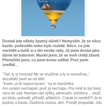
Dostali jste někdy špatný dárek? Nemyslím, že se něco
kazilo, poškodilo nebo bylo rozbité. Něco, co jste
nechtěli a tudíž si s tím nevíte rady. Já jsem dostal jako
dárek let balonem. Myslel jsem, že se mně chtějí zbavit.
Přemýšlel jsem, co jsem komu udělal. Proč jsem
znelíbil...
"Tatí, ty si hroznej! My se snažíme a ty si nemožnej.,"
dozvěděl jsem se od dětí.
"Karle, já tě nepoznávám," na to manželka.
Ani ostatní nechápali, proč já nechápu. Pro mně to byl trest,
rána do zad. Nemám rád výšky, adrenalín, exhibice ... touží
po klidu, pohodě, přírodě, přátelích. Copak to nevědí?! Je to
podraz a basta. Zkažená oslava, den. Prostě propadák. Jdu