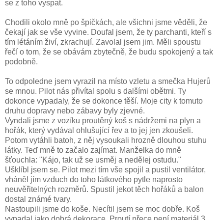
se z toho vyspat.
Chodili okolo mně po špičkách, ale všichni jsme věděli, že
čekají jak se vše vyvine. Doufal jsem, že ty parchanti, kteří s
tím létáním živí, zkrachují. Zavolal jsem jim. Měli spoustu
řečí o tom, že se obávám zbytečně, že budu spokojený a tak
podobně.
To odpoledne jsem vyrazil na místo vzletu a smečka Hujerů
se mnou. Pilot nás přivítal spolu s dalšími obětmi. Ty
dokonce vypadaly, že se dokonce těší. Moje city k tomuto
druhu dopravy nebo zábavy byly zjevné.
Vyndali jsme z vozíku proutěný koš s nádržemi na plyn a
hořák, který vydával ohlušující řev a to jej jen zkoušeli.
Potom vytáhli batoh, z něj vysoukali hrozně dlouhou stuhu
látky. Teď mně to začalo zajímat. Manželka do mně
šťouchla: "Kájo, tak už se usměj a nedělej ostudu."
Ušklíbl jsem se. Pilot mezi tím vše spojil a pustil ventilátor,
vháněl jím vzduch do toho látkového pytle naprosto
neuvěřitelných rozměrů. Spustil jekot těch hořáků a balon
dostal známé tvary.
Nastoupili jsme do koše. Necítil jsem se moc dobře. Koš
vypadal jako dobrá dekorace. Proutí přece není materiál 3.