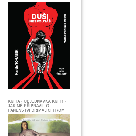
KNIHA - OBJEDNÁVKA KNIHY -
JAK MĚ PŘIPRAVIL O
PANENSTVÍ DŘÍMAJÍCÍ HROM