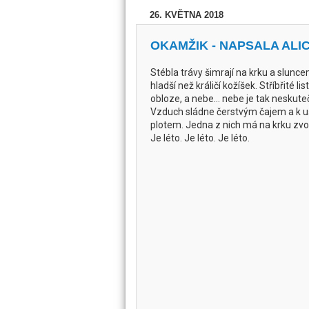
26. KVĚTNA 2018
OKAMŽIK - NAPSALA AL
Stébla trávy šimrají na krku a slunc
hladší než králičí kožíšek. Stříbřité lis
obloze, a nebe… nebe je tak neskut
Vzduch sládne čerstvým čajem a k uš
plotem. Jedna z nich má na krku zv
Je léto. Je léto. Je léto.