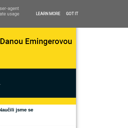
user-agent
rate usage
LEARN MORE
GOT IT
.
Naučili jsme se