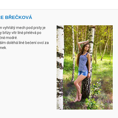
ICE BŘEČKOVÁ
em vyhřátý mech pod prsty je
ty břízy vítr líně přelévá po
ečně modré.
ím doléhá líné bečení ovcí za
onek.