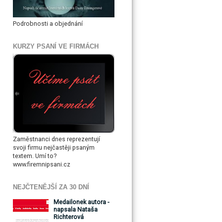
Podrobnosti a objednání
KURZY PSANÍ VE FIRMÁCH
Zaměstnanci dnes reprezentují
svoji firmu nejčastěji psaným
textem. Umí to?
www.firemnipsani.cz
NEJČTENĚJŠÍ ZA 30 DNÍ
Medailonek autora -
napsala Nataša
Richterová