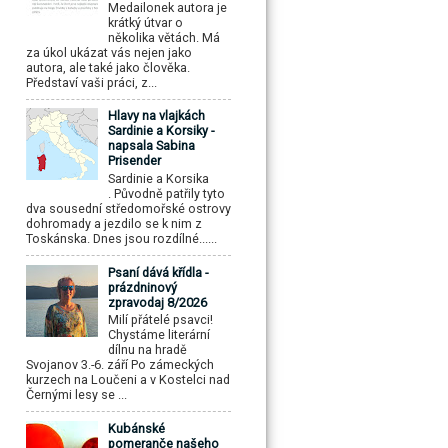
Medailonek autora je
krátký útvar o
několika větách. Má
za úkol ukázat vás nejen jako
autora, ale také jako člověka.
Představí vaši práci, z...
Hlavy na vlajkách
Sardinie a Korsiky -
napsala Sabina
Prisender
Sardinie a Korsika
. Původně patřily tyto
dva sousední středomořské ostrovy
dohromady a jezdilo se k nim z
Toskánska. Dnes jsou rozdílné......
Psaní dává křídla -
prázdninový
zpravodaj 8/2026
Milí přátelé psavci!
Chystáme literární
dílnu na hradě
Svojanov 3.-6. září Po zámeckých
kurzech na Loučeni a v Kostelci nad
Černými lesy se ...
Kubánské
pomeranče našeho