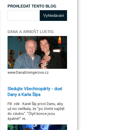
PROHLEDAT TENTO BLOG
DANA A ARNOŠT LUSTIG
www.DanaEmingerova.cz
Sledujte Všechnopárty - duel
Dany a Karla Šípa
FB zde . Karel Šíp prosí Danu, aby
už nic neříkala, že "po čtvrté najíždí
do závěru". "Čtyři konce jsou
špatně!" re...