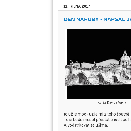
11. ŘÍJNA 2017
DEN NARUBY - NAPSAL 
Koláž Davida Vávry
to už je moc - už je mi z toho špatně
To si budu muset přestat chodit po h
A vodstrkovat se ušima.