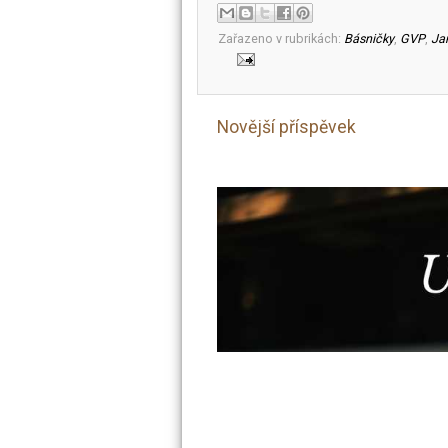
Zařazeno v rubrikách:
Básničky
,
GVP
,
Ja
Novější příspěvek