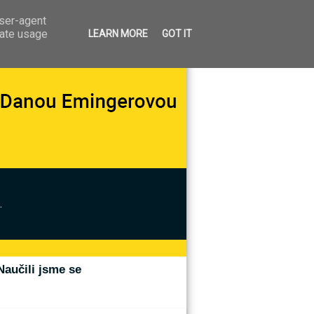
user-agent
rate usage
LEARN MORE
GOT IT
.
Naučili jsme se