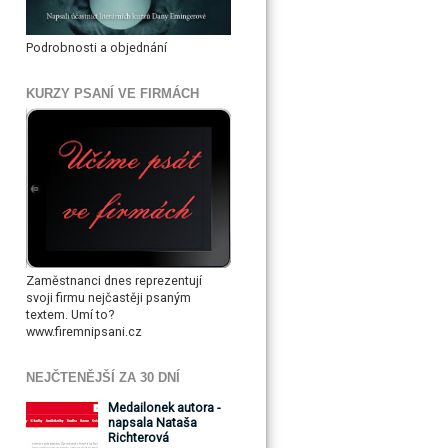
Podrobnosti a objednání
KURZY PSANÍ VE FIRMÁCH
Zaměstnanci dnes reprezentují
svoji firmu nejčastěji psaným
textem. Umí to?
www.firemnipsani.cz
NEJČTENĚJŠÍ ZA 30 DNÍ
Medailonek autora -
napsala Nataša
Richterová