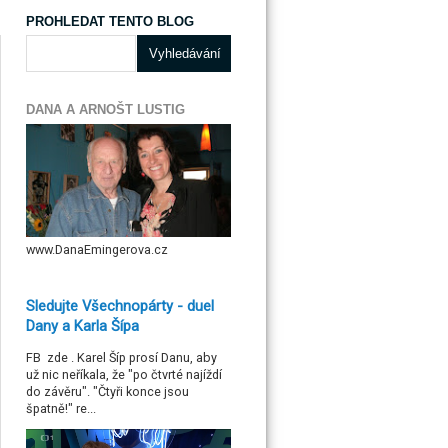
PROHLEDAT TENTO BLOG
DANA A ARNOŠT LUSTIG
www.DanaEmingerova.cz
Sledujte Všechnopárty - duel
Dany a Karla Šípa
FB zde . Karel Šíp prosí Danu, aby
už nic neříkala, že "po čtvrté najíždí
do závěru". "Čtyři konce jsou
špatně!" re...