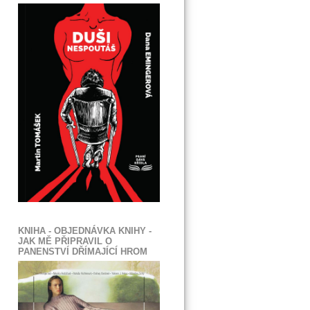
KNIHA - OBJEDNÁVKA KNIHY -
JAK MĚ PŘIPRAVIL O
PANENSTVÍ DŘÍMAJÍCÍ HROM