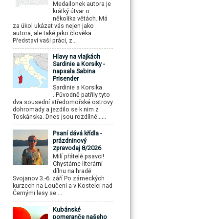
Medailonek autora je
krátký útvar o
několika větách. Má
za úkol ukázat vás nejen jako
autora, ale také jako člověka.
Představí vaši práci, z...
Hlavy na vlajkách
Sardinie a Korsiky -
napsala Sabina
Prisender
Sardinie a Korsika
. Původně patřily tyto
dva sousední středomořské ostrovy
dohromady a jezdilo se k nim z
Toskánska. Dnes jsou rozdílné......
Psaní dává křídla -
prázdninový
zpravodaj 8/2026
Milí přátelé psavci!
Chystáme literární
dílnu na hradě
Svojanov 3.-6. září Po zámeckých
kurzech na Loučeni a v Kostelci nad
Černými lesy se ...
Kubánské
pomeranče našeho