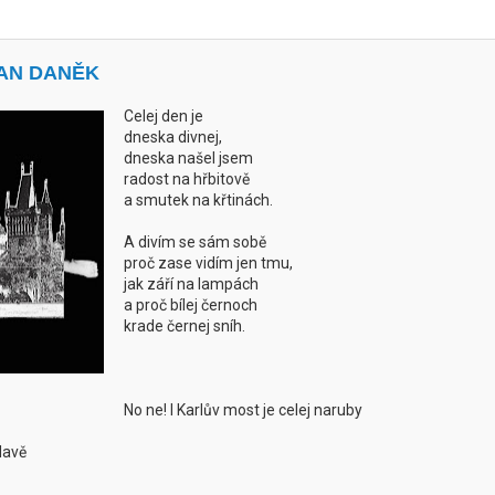
JAN DANĚK
Celej den je
dneska divnej,
dneska našel jsem
radost na hřbitově
a smutek na křtinách.
A divím se sám sobě
proč zase vidím jen tmu,
jak září na lampách
a proč bílej černoch
krade černej sníh.
No ne! I Karlův most je celej naruby
lavě