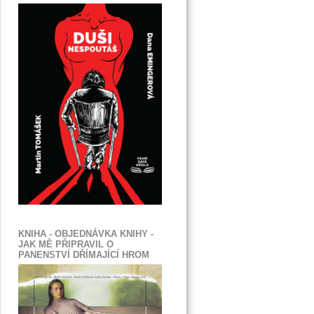
KNIHA - OBJEDNÁVKA KNIHY -
JAK MĚ PŘIPRAVIL O
PANENSTVÍ DŘÍMAJÍCÍ HROM