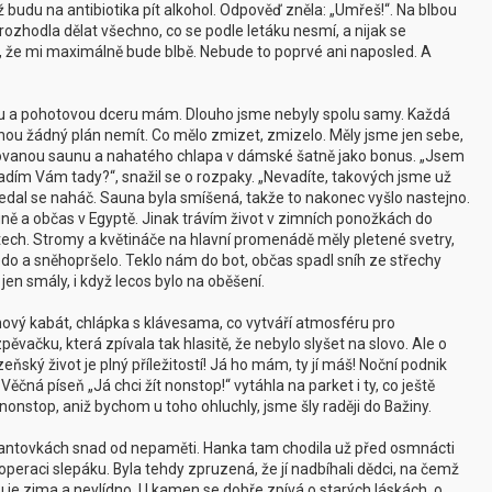
 budu na antibiotika pít alkohol. Odpověď zněla: „Umřeš!“. Na blbou
ozhodla dělat všechno, co se podle letáku nesmí, a nijak se
a, že mi maximálně bude blbě. Nebude to poprvé ani naposled. A
nou a pohotovou dceru mám. Dlouho jsme nebyly spolu samy. Každá
nou žádný plán nemít. Co mělo zmizet, zmizelo. Měly jsme jen sebe,
covanou saunu a nahatého chlapa v dámské šatně jako bonus. „Jsem
evadím Vám tady?“, snažil se o rozpaky. „Nevadíte, takových jsme už
 nedal se naháč. Sauna byla smíšená, takže to nakonec vyšlo nastejno.
auně a občas v Egyptě. Jinak trávím život v zimních ponožkách do
tech. Stromy a květináče na hlavní promenádě měly pletené svetry,
edo a sněhopršelo. Teklo nám do bot, občas spadl sníh ze střechy
en smály, i když lecos bylo na oběšení.
 nový kabát, chlápka s klávesama, co vytváří atmosféru pro
vačku, která zpívala tak hlasitě, že nebylo slyšet na slovo. Ale o
eňský život je plný příležitostí! Já ho mám, ty jí máš! Noční podnik
Věčná píseň „Já chci žít nonstop!“ vytáhla na parket i ty, co ještě
 nonstop, aniž bychom u toho ohluchly, jsme šly raději do Bažiny.
 Frantovkách snad od nepaměti. Hanka tam chodila už před osmnácti
 operaci slepáku. Byla tehdy zpruzená, že jí nadbíhali dědci, na čemž
u je zima a nevlídno. U kamen se dobře zpívá o starých láskách, o