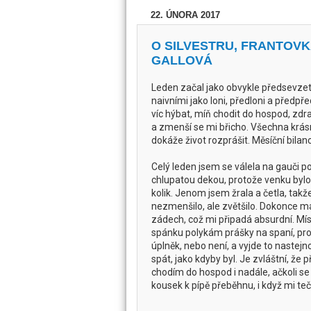
22. ÚNORA 2017
O SILVESTRU, FRANTOVK
GALLOVÁ
Leden začal jako obvykle předsevzet
naivními jako loni, předloni a předpře
víc hýbat, míň chodit do hospod, zdravě
a zmenší se mi břicho. Všechna krás
dokáže život rozprášit. Měsíční bilanc
Celý leden jsem se válela na gauči p
chlupatou dekou, protože venku byl
kolik. Jenom jsem žrala a četla, takž
nezmenšilo, ale zvětšilo. Dokonce m
zádech, což mi připadá absurdní. Mís
spánku polykám prášky na spaní, pro
úplněk, nebo není, a vyjde to nastej
spát, jako kdyby byl. Je zvláštní, že 
chodím do hospod i nadále, ačkoli se 
kousek k pípě přeběhnu, i když mi te