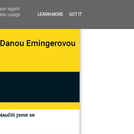
user-agent
rate usage
LEARN MORE
GOT IT
.
Naučili jsme se