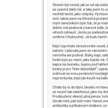
Silvestr byl veselý, jak se od něj oče
se uzavírá další rok, a taky jsem to 
nechtěl tančit, jako vždycky. Vymlo
nich, takže jsem na Silvestra protanč
mým tanečníkům bylo fuk, že je mám. 
doktor mě peskoval z barové židle, ž
vilnosti odnaučí. Jenže po padesátce
uvidíme U Kubrychtů. Já budu tančit 
Když vyprchalo silvestrovské veselí, 
nahoře. Ládovala jsem se vánočním c
nemohla ani podívat. Řízky, kapr, sa
hodin bylo po všem, jako každý rok. 
kapra na česneku, šupinu pod talíře
bedny je pro Tebe důležitější!“, vyj
svěřovat se svou povánoční nostalgií
nepromluvila, když jde kouřit na balk
Chtělo by to do lázní, blesklo mi hl
se neumí tak nadchnout, jako my dvě. 
Prodloužený víkend, plná penze, hote
člověk míní, pán bůh mění. Hance one
antibiotiky a příbalovým letákem, c