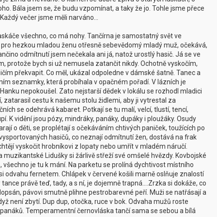
oho. Bála jsem se, že budu vzpomínat, a taky že jo. Tohle jsme přece
íp. Každý večer jsme měli narváno…
askáče všechno, co má nohy. Tančírna je samostatný svět ve
jde pro hezkou mladou ženu otřesně sebevědomý mladý muž, očekává,
nčino odmítnutí jsem nečekala ani já, natož urostlý hasič. Já se ve
m, protože bych si už nemusela zatančit nikdy. Ochotně vyskočím,
ičím překvapit. Co měl, ukázal odpoledne v dámské šatně. Tanec a
ěním seznamky, která probíhala v opačném pořadí. V lázních je
Hanku nepokoušel. Zato nejstarší dědek v lokálu se rozhodl mladici
í, zatarasil cestu k našemu stolu židlemi, aby ji vytrestal za
ch se odehrává kabaret. Potkají se tu malí, velcí, tlustí, tencí,
oupí. K vidění jsou pózy, mindráky, panáky, dupáky i ploužáky. Osudy
ají o děti, se proplétají s očekáváním chtivých paniček, toužících po
sportovaných hasičů, co neznají odmítnutí žen, dostává na frak
 chtějí vyskočit hrobníkovi z lopaty nebo umřít v mladém náručí.
, a muzikantské Lidušky si žárlivě střeží své omšelé hvězdy. Kovbojské
m, všechno je tu k mání. Na parketu se prolíná dychtivost místního
si odvahu fernetem. Chlápek v červené košili marně oslňuje znalostí
y tance právě teď, tady, a s ní, je dojemně trapná….Zrzka si dokáže, co
dopsán, pávovi smutně plihne pestrobarevné peří. Muži se natřásají a
, když není zbytí. Dup dup, otočka, ruce v bok. Odvaha mužů roste
panáků. Temperamentní černovláska tančí sama se sebou a bílá