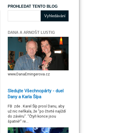
PROHLEDAT TENTO BLOG
DANA A ARNOŠT LUSTIG
www.DanaEmingerova.cz
Sledujte Všechnopárty - duel
Dany a Karla Šípa
FB zde . Karel Šíp prosí Danu, aby
už nic neříkala, že "po čtvrté najíždí
do závěru". "Čtyři konce jsou
špatně!" re...