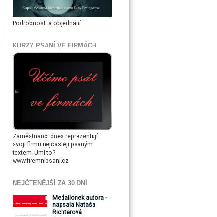
Podrobnosti a objednání
KURZY PSANÍ VE FIRMÁCH
Zaměstnanci dnes reprezentují
svoji firmu nejčastěji psaným
textem. Umí to?
www.firemnipsani.cz
NEJČTENĚJŠÍ ZA 30 DNÍ
Medailonek autora -
napsala Nataša
Richterová