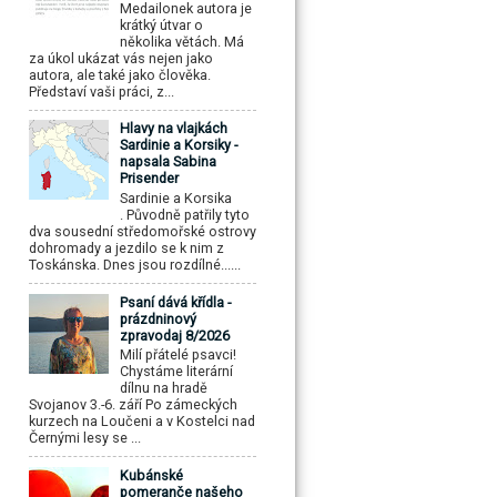
Medailonek autora je
krátký útvar o
několika větách. Má
za úkol ukázat vás nejen jako
autora, ale také jako člověka.
Představí vaši práci, z...
Hlavy na vlajkách
Sardinie a Korsiky -
napsala Sabina
Prisender
Sardinie a Korsika
. Původně patřily tyto
dva sousední středomořské ostrovy
dohromady a jezdilo se k nim z
Toskánska. Dnes jsou rozdílné......
Psaní dává křídla -
prázdninový
zpravodaj 8/2026
Milí přátelé psavci!
Chystáme literární
dílnu na hradě
Svojanov 3.-6. září Po zámeckých
kurzech na Loučeni a v Kostelci nad
Černými lesy se ...
Kubánské
pomeranče našeho