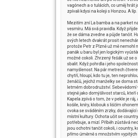
vagónech a o tulácích, co uměj hrát j
zpívali kdysi na koleji s Honzou. A l
Mezitím zní La bamba a na parket n
vesmíru. Má svá pravidla. Když při
že se dáma zvedne a půjde tančit. Ha
svých letech dvakrát prosit nenechá
protože Petr z Plzně už mě nemohl n
panák u baru byl jen logickým vyúst
možné cokoli. Zhrzený fešák už se o 
sbalit. Když pohrdla i jeho společnost
namyšlenost. Na pár metrech čtvereční
chytří, hloupí, kdo tu je, ten neprohl
ženáčů, jejichž manželky se doma star
letmém dobrodružství. Sebevědomí vy
stejně jako domýšlivost starců, kteří
Kapela zpívá o tom, že v pekle je ráj
košile, kníry, klobouk s liščím ohone
cvoka se sváděním zrzky, dodávající 
místní kultury. Ochota učit se countr
potřebuje, a mizí. Příběh zůstává ne
jsou ochotni tančit cokoli, i country
přímo úměrně s množstvím vypitých 