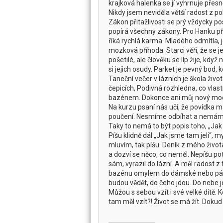
krajková halenka se jí vyhrnuje přes
Nikdy jsem neviděla větší radost z po
Zákon přitažlivosti se prý vždycky pos
popírá všechny zákony. Pro Hanku přic
říká rychlá karma. Mladého odmítla, j
mozková příhoda. Starci věří, že se je
pošetilé, ale člověku se líp žije, k
si jejich osudy. Parket je pevný bod, 
Taneční večer v lázních je škola živo
čepicích, Podivná rozhledna, co vlast
bazénem. Dokonce ani můj nový modr
Na kurzu psaní nás učí, že povídka má
poučení. Nesmíme odbíhat a nemáme m
Taky to nemá to být popis toho, „Jak 
Píšu klidně dál „Jak jsme tam jeli“
mluvím, tak píšu. Deník z mého život
a dozví se něco, co neměl. Nepíšu po
sám, vyrazil do lázní. A měl radost z
bazénu omylem do dámské nebo pánsk
budou vědět, do čeho jdou. Do nebe j
Můžou s sebou vzít i své velké dítě. K
tam měl vzít?! Život se má žít. Dokud 