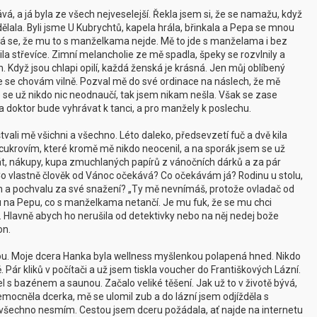
kává, a já byla ze všech nejveselejší. Řekla jsem si, že se namažu, když
udělala. Byli jsme U Kubrychtů, kapela hrála, břinkala a Pepa se mnou
uvá se, že mu to s manželkama nejde. Mě to jde s manželama i bez
ila střevíce. Zimní melancholie ze mě spadla, špeky se rozvlnily a
Když jsou chlapi opilí, každá ženská je krásná. Jen můj oblíbený
e se chovám vilně. Pozval mě do své ordinace na náslech, že mě
 se už nikdo nic neodnaučí, tak jsem nikam nešla. Však se zase
a doktor bude vyhrávat k tanci, a pro manžely k poslechu.
štvali mě všichni a všechno. Léto daleko, předsevzetí fuč a dvě kila
ukrovím, které kromě mě nikdo neocenil, a na sporák jsem se už
lát, nákupy, kupa zmuchlaných papírů z vánočních dárků a za pár
Co vlastně člověk od Vánoc očekává? Co očekávám já? Rodinu u stolu,
m a pochvalu za své snažení? „Ty mě nevnímáš, protože ovladač od
edu na Pepu, co s manželkama netančí. Je mu fuk, že se mu chci
. Hlavně abych ho nerušila od detektivky nebo na něj nedej bože
on.
avou. Moje dcera Hanka byla wellness myšlenkou polapená hned. Nikdo
Pár kliků v počítači a už jsem tiskla voucher do Františkových Lázní.
l s bazénem a saunou. Začalo veliké těšení. Jak už to v životě bývá,
mocněla dcerka, mě se ulomil zub a do lázní jsem odjížděla s
o všechno nesmím. Cestou jsem dceru požádala, ať najde na internetu