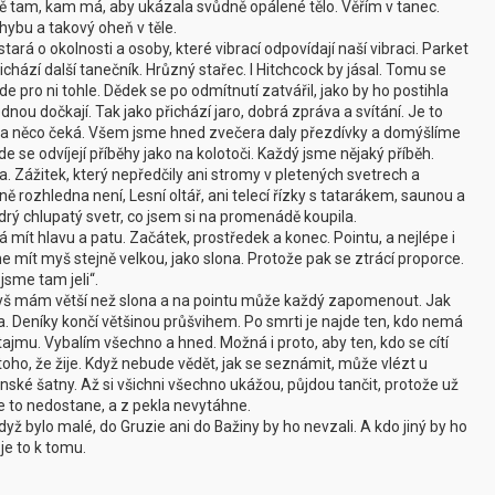
ně tam, kam má, aby ukázala svůdně opálené tělo. Věřím v tanec.
hybu a takový oheň v těle.
tará o okolnosti a osoby, které vibrací odpovídají naší vibraci. Parket
hází další tanečník. Hrůzný stařec. I Hitchcock by jásal. Tomu se
de pro ni tohle. Dědek se po odmítnutí zatvářil, jako by ho postihla
dnou dočkají. Tak jako přichází jaro, dobrá zpráva a svítání. Je to
dyž na něco čeká. Všem jsme hned zvečera daly přezdívky a domýšlíme
kde se odvíjejí příběhy jako na kolotoči. Každý jsme nějaký příběh.
ta. Zážitek, který nepředčily ani stromy v pletených svetrech a
ně rozhledna není, Lesní oltář, ani telecí řízky s tatarákem, saunou a
ý chlupatý svetr, co jsem si na promenádě koupila.
 mít hlavu a patu. Začátek, prostředek a konec. Pointu, a nejlépe i
ít myš stejně velkou, jako slona. Protože pak se ztrácí proporce.
jsme tam jeli“.
, myš mám větší než slona a na pointu může každý zapomenout. Jak
a. Deníky končí většinou průšvihem. Po smrti je najde ten, kdo nemá
tajmu. Vybalím všechno a hned. Možná i proto, aby ten, kdo se cítí
 toho, že žije. Když nebude vědět, jak se seznámit, může vlézt u
é šatny. Až si všichni všechno ukážou, půjdou tančit, protože už
e to nedostane, a z pekla nevytáhne.
dyž bylo malé, do Gruzie ani do Bažiny by ho nevzali. A kdo jiný by ho
je to k tomu.