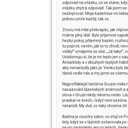
odpověď na otázku, co se stane, když
otázku chytrá odpověď. Tak jsem se r
nežinýrovat. Moje kadeřnice mi řekl
jednou umře každý, tak co.
Znovu mě mile překvapilo, jak vtip
máme plný diář. Bylo příjemné najed
hezký pokoj, příjemný bazén, rozhi
tu poprvé, nevím, jak to tu chodí, n
viděly!“ smějeme se obě. „Já taky!“,
Uvědomuju si, že je mi teplo jen v s
Antarktidy a v dlouhých teplých hábi
aby nenastydly jako já. Venku bylo š
těsně vedle nás a my jsme se všemu j
Nejprofláklejší tančírna Gruzie měla
navazování lázeňských známostí a zpě
slova v Gruzii nikdy nikomu nešlo. Láz
praskal ve švech, i když není sezóna. 
netančili. My dvě, co taky chceme žít
Bažina je country salon, co stojí ve
lety, když se v lázních zotavovala po
se nic nezměnilo ani po letech. Venk