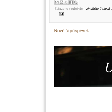
Zařazeno v rubrikách:
Jindřiška Gallová
,
Novější příspěvek