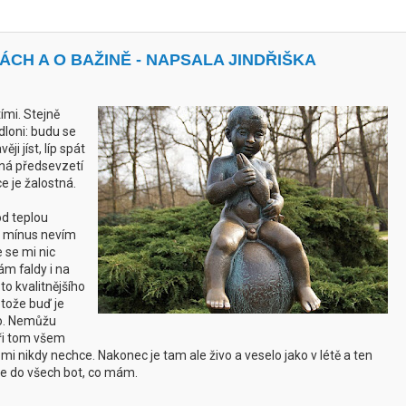
ÁCH A O BAŽINĚ - NAPSALA JINDŘIŠKA
ími. Stejně
dloni: budu se
ji jíst, líp spát
ná předsevzetí
e je žalostná.
od teplou
o mínus nevím
e se mi nic
ám faldy i na
to kvalitnějšího
tože buď je
no. Nemůžu
při tom všem
mi nikdy nechce. Nakonec je tam ale živo a veselo jako v létě a ten
če do všech bot, co mám.