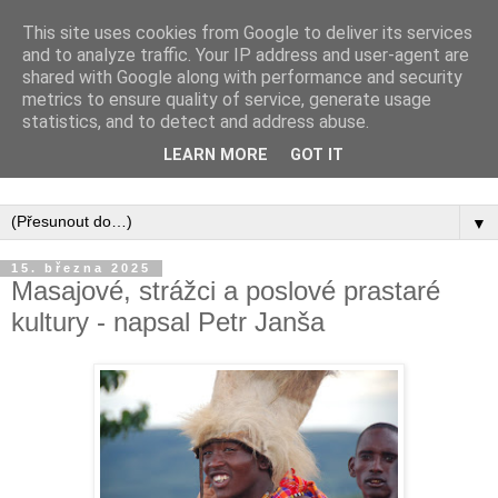
This site uses cookies from Google to deliver its services
and to analyze traffic. Your IP address and user-agent are
shared with Google along with performance and security
metrics to ensure quality of service, generate usage
statistics, and to detect and address abuse.
Inspirujte se tím, co píší posluchači kurzů a co se na nich
LEARN MORE
GOT IT
naučili.
▼
15. března 2025
Masajové, strážci a poslové prastaré
kultury - napsal Petr Janša