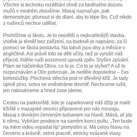
Všichni si techniku rozdělání ohně za bedlivého dozoru
mužů v modrém zkoušíme. Masaj naznačuje, pak
demonstruje: plivnout si do dlaní, aby to lépe šlo. Což nikdo
z našinců nechce udělat.
Prohlížíme si školu. Je to největší a nejkvalitnější stavba,
vnitřek je téměř bez zařízení, na budově je napsáno, za čí
pomoci se škola postavila. Na tabuli jsou dny a měsíce v
angličtině. Asi právě toto se děti učily, než je vyrušil náš
příjezd. Náhle naši pozornost upoutá zpěv. Slyším zpívání.
Ptám se náčelníka Olina, co to je. Co to je slyšet? A už to
rozpoznávám a Olin potvrzuje. Je neděle dopoledne – čas
bohoslužby. Plechová střecha pod ní dřevěný kříž. Je tady
úplně plno, sotva se vměstnáme dovnitř. Nechceme rušit,
jen nakoukneme a hned zase jdeme.
Cestou na parkoviště, kde je zaparkovaný náš džíp je malé
tržiště v masajské vesnici připravené pro nás mzungu.
Masaj s divokým červeným turbanem na hlavě. Mává, ať jdu
k němu. Vybírám prodejce na samém konci pultu. „Ten bude
na mém videu vypadat líp“ pomyslím si. Má celou hlavu na
červeno a krásně, velmi pracně, etnicky svázané vlasy.