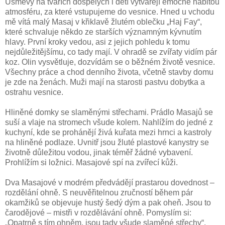
Úsměvy na tvářích dospělých i dětí vytvářejí emočně nabitou
atmosféru, za které vstupujeme do vesnice. Hned u vchodu
mě vítá malý Masaj v křiklavě žlutém oblečku „Haj Fay“,
které schvaluje někdo ze starších významným kývnutím
hlavy. První kroky vedou, asi z jejich pohledu k tomu
nejdůležitějšímu, co tady mají. V ohradě se zvířaty vidím pár
koz. Olin vysvětluje, dozvídám se o běžném životě vesnice.
Všechny práce a chod denního života, včetně stavby domu
je zde na ženách. Muži mají na starosti pastvu dobytka a
ostrahu vesnice.
Hliněné domky se slaměnými střechami. Prádlo Masajů se
suší a vlaje na stromech všude kolem. Nahlížím do jedné z
kuchyní, kde se prohánějí živá kuřata mezi hrnci a kastroly
na hliněné podlaze. Uvnitř jsou žluté plastové kanystry se
životně důležitou vodou, jinak téměř žádné vybavení.
Prohlížím si ložnici. Masajové spí na zvířecí kůži.
Dva Masajové v modrém předvádějí prastarou dovednost –
rozdělání ohně. S neuvěřitelnou zručností během pár
okamžiků se objevuje hustý šedý dým a pak oheň. Jsou to
čarodějové – mistři v rozdělávání ohně. Pomyslím si:
„Opatrně s tím ohněm, jsou tady všude slaměné střechy“.