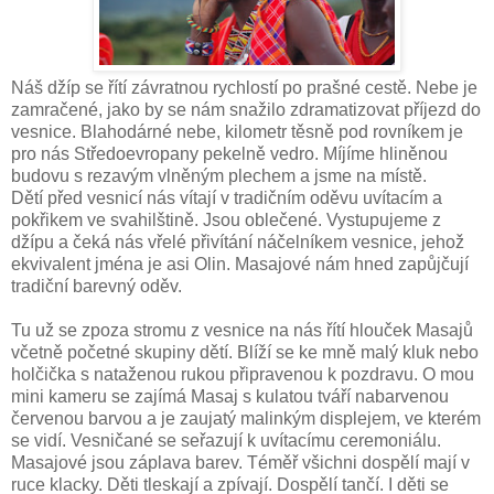
Náš džíp se řítí závratnou rychlostí po prašné cestě. Nebe je
zamračené, jako by se nám snažilo zdramatizovat příjezd do
vesnice. Blahodárné nebe, kilometr těsně pod rovníkem je
pro nás Středoevropany pekelně vedro. Míjíme hliněnou
budovu s rezavým vlněným plechem a jsme na místě.
Dětí před vesnicí nás vítají v tradičním oděvu uvítacím a
pokřikem ve svahilštině. Jsou oblečené.
Vystupujeme z
džípu a čeká nás vřelé přivítání náčelníkem vesnice, jehož
ekvivalent jména je asi Olin. Masajové nám hned zapůjčují
tradiční barevný oděv.
Tu už se zpoza stromu z vesnice na nás řítí hlouček Masajů
včetně početné skupiny dětí. Blíží se ke mně malý kluk nebo
holčička s nataženou rukou připravenou k pozdravu. O mou
mini kameru se zajímá Masaj s kulatou tváří nabarvenou
červenou barvou a je zaujatý malinkým displejem, ve kterém
se vidí. Vesničané se seřazují k uvítacímu ceremoniálu.
Masajové jsou záplava barev. Téměř všichni dospělí mají v
ruce klacky. Děti tleskají a zpívají. Dospělí tančí. I děti se