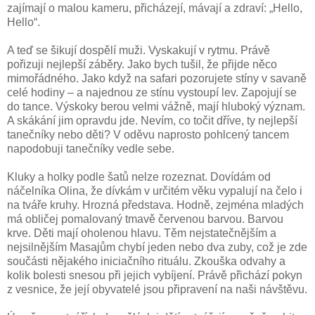
zajímají o malou kameru, přicházejí, mávají a zdraví: „Hello,
Hello“.
A teď se šikují dospělí muži. Vyskakují v rytmu. Právě
pořizuji nejlepší záběry. Jako bych tušil, že přijde něco
mimořádného. Jako když na safari pozorujete stíny v savaně
celé hodiny – a najednou ze stínu vystoupí lev. Zapojují se
do tance. Výskoky berou velmi vážně, mají hluboký význam.
A skákání jim opravdu jde. Nevím, co točit dříve, ty nejlepší
tanečníky nebo děti? V oděvu naprosto pohlcený tancem
napodobuji tanečníky vedle sebe.
Kluky a holky podle šatů nelze rozeznat. Dovídám od
náčelníka Olina, že dívkám v určitém věku vypalují na čelo i
na tváře kruhy. Hrozná představa. Hodně, zejména mladých
má obličej pomalovaný tmavě červenou barvou. Barvou
krve. Děti mají oholenou hlavu. Těm nejstatečnějším a
nejsilnějším Masajům chybí jeden nebo dva zuby, což je zde
součásti nějakého iniciačního rituálu. Zkouška odvahy a
kolik bolesti snesou při jejich vybíjení. Právě přichází pokyn
z vesnice, že její obyvatelé jsou připravení na naši návštěvu.