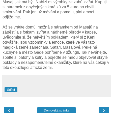
Masaj, jak má být. Nabízí mi výrobky ze zubů zvířat. Kupuji
si náramek z obyčejných korálků za 5 euro po chvíli
smlouvání. Pak jen už mávání a pomalu, plní emocí
odjíždíme.
Až se vrátíte domů, možná s náramkem od Masajů na
zápěstí a s fotkami zvířat a nádherné přírody v kapse,
uvědomíte si, že největším pokladem, který si z Keni
odvážíte, jsou vzpomínky a emoce, které ve vás tato
magická země zanechala. Safari, Masajové, Pekelná
kuchyně a město Gede pohřbené v džungli. Tak neváhejte,
sbalte si batohy a kufry a pojeďte se mnou objevovat skryté
poklady a nezapomenutelné okamžiky, které na vás čekají v
této okouzlující africké zemi.
Sdílet
‹
›
Domovská stránka