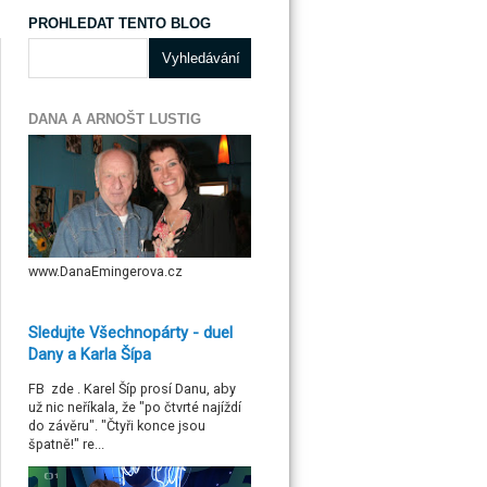
PROHLEDAT TENTO BLOG
DANA A ARNOŠT LUSTIG
www.DanaEmingerova.cz
Sledujte Všechnopárty - duel
Dany a Karla Šípa
FB zde . Karel Šíp prosí Danu, aby
už nic neříkala, že "po čtvrté najíždí
do závěru". "Čtyři konce jsou
špatně!" re...