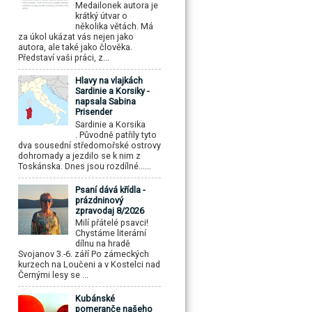
Medailonek autora je
krátký útvar o
několika větách. Má
za úkol ukázat vás nejen jako
autora, ale také jako člověka.
Představí vaši práci, z...
Hlavy na vlajkách
Sardinie a Korsiky -
napsala Sabina
Prisender
Sardinie a Korsika
. Původně patřily tyto
dva sousední středomořské ostrovy
dohromady a jezdilo se k nim z
Toskánska. Dnes jsou rozdílné......
Psaní dává křídla -
prázdninový
zpravodaj 8/2026
Milí přátelé psavci!
Chystáme literární
dílnu na hradě
Svojanov 3.-6. září Po zámeckých
kurzech na Loučeni a v Kostelci nad
Černými lesy se ...
Kubánské
pomeranče našeho