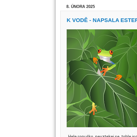
8. ÚNORA 2025
K VODĚ - NAPSALA EST
„Hele ropuško, nevztekej se, tohle jsou