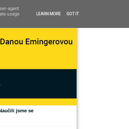
user-agent
rate usage
LEARN MORE
GOT IT
.
Naučili jsme se