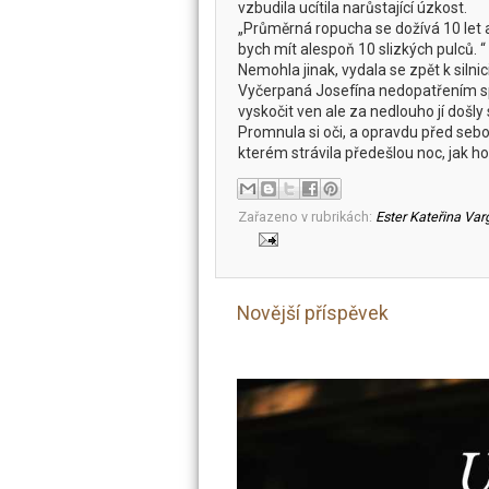
vzbudila ucítila narůstající úzkost.
„Průměrná ropucha se dožívá 10 let a
bych mít alespoň 10 slizkých pulců. “
Nemohla jinak, vydala se zpět k silnic
Vyčerpaná Josefína nedopatřením spa
vyskočit ven ale za nedlouho jí došly
Promnula si oči, a opravdu před sebou 
kterém strávila předešlou noc, jak ho
Zařazeno v rubrikách:
Ester Kateřina Var
Novější příspěvek