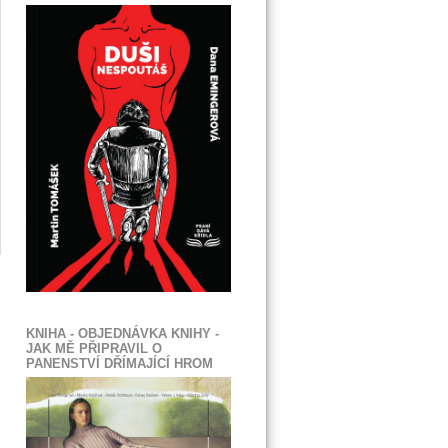
KNIHA - OBJEDNÁVKA KNIHY -
JAK MĚ PŘIPRAVIL O
PANENSTVÍ DŘÍMAJÍCÍ HROM