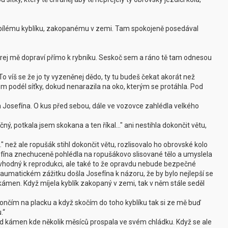
 k bílému kyblíku, zakopanému v zemi. Tam spokojeně posedával
terej mě dopraví přímo k rybníku. Seskoč sem a ráno tě tam odnesou
To víš se že jo ty vyzeněnej dědo, ty tu budeš čekat akorát než
em podél síťky, dokud nenarazila na oko, kterým se protáhla. Pod
la Josefína. O kus před sebou, dále ve vozovce zahlédla velkého
ečný, potkala jsem skokana a ten říkal..." ani nestihla dokončit větu,
." než ale ropušák stihl dokončit větu, rozlisovalo ho obrovské kolo
sefína znechuceně pohlédla na ropušákovo slisované tělo a umyslela
 vhodný k reprodukci, ale také to že opravdu nebude bezpečné
aumatickém zážitku došla Josefína k názoru, že by bylo nejlepší se
kámen. Když míjela kyblík zakopaný v zemi, tak v něm stále seděl
 skončím na placku a když skočím do toho kyblíku tak si ze mě buď
u.“
od kámen kde několik měsíců prospala ve svém chládku. Když se ale