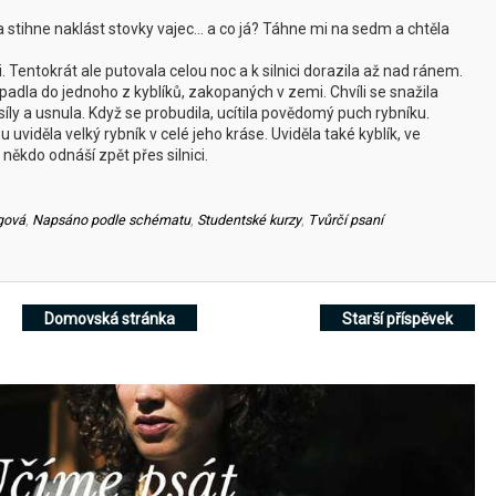
 stihne naklást stovky vajec… a co já? Táhne mi na sedm a chtěla
i. Tentokrát ale putovala celou noc a k silnici dorazila až nad ránem.
dla do jednoho z kyblíků, zakopaných v zemi. Chvíli se snažila
 síly a usnula. Když se probudila, ucítila povědomý puch rybníku.
uviděla velký rybník v celé jeho kráse. Uviděla také kyblík, ve
 někdo odnáší zpět přes silnici.
gová
,
Napsáno podle schématu
,
Studentské kurzy
,
Tvůrčí psaní
Domovská stránka
Starší příspěvek