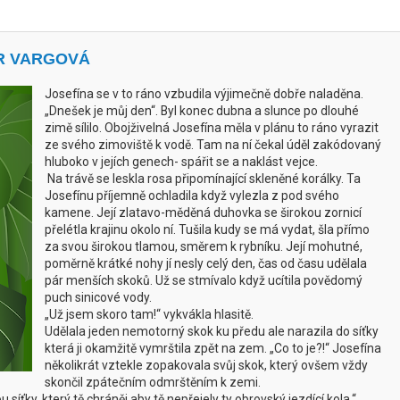
ER VARGOVÁ
Josefína se v to ráno vzbudila výjimečně dobře naladěna.
„Dnešek je můj den“. Byl konec dubna a slunce po dlouhé
zimě sílilo. Obojživelná Josefína měla v plánu to ráno vyrazit
ze svého zimoviště k vodě. Tam na ní čekal úděl zakódovaný
hluboko v jejích genech- spářit se a naklást vejce.
Na trávě se leskla rosa připomínající skleněné korálky. Ta
Josefínu příjemně ochladila když vylezla z pod svého
kamene. Její zlatavo-měděná duhovka se širokou zornicí
přelétla krajinu okolo ní. Tušila kudy se má vydat, šla přímo
za svou širokou tlamou, směrem k rybníku. Její mohutné,
poměrně krátké nohy jí nesly celý den, čas od času udělala
pár menších skoků. Už se stmívalo když ucítila povědomý
puch sinicové vody.
„Už jsem skoro tam!“ vykvákla hlasitě.
Udělala jeden nemotorný skok ku předu ale narazila do síťky
která ji okamžitě vymrštila zpět na zem.
„Co to je?!“ Josefína
několikrát vztekle zopakovala svůj skok, který ovšem vždy
skončil zpátečním odmrštěním k zemi.
 síťky, který tě chráněj aby tě nepřejely ty obrovský jezdící kola,“