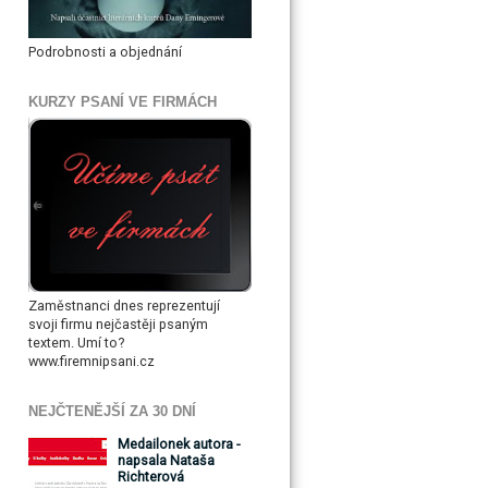
Podrobnosti a objednání
KURZY PSANÍ VE FIRMÁCH
Zaměstnanci dnes reprezentují
svoji firmu nejčastěji psaným
textem. Umí to?
www.firemnipsani.cz
NEJČTENĚJŠÍ ZA 30 DNÍ
Medailonek autora -
napsala Nataša
Richterová