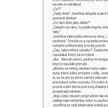
ozvalo se odněkud.
„Co?!“
„Tady dole!“ Josefína sklopila zrak
postarší skokan.
„Co tam dole jako děláš?“
„Čekám na ráno, to přijde expres, k
taky.“
Josefína zakroutila očima se slovy: „
uschneš.“ Otočila se a vyrazila směr
nohami ucítila hrubý a tvrdý povrch.
„Čau, taky míříš k rybníku?“ Zaslech
ropušáka, který na ní mával.
„Asi... Akorát nevim, jestli je to bezp
když ji ropušák přerušil ..
„Ničeho se neboj, skokani toho nake..
auta, které záhy zmizelo v dály. Jo
si, že ne jen že tento samec nebude
přecházet tuhle vozovku. Po svém tr
prostě vrátit domů pod svůj chladný 
pospávající skokan.
„Nojo, když zkusím přejít silnici tak
udělají žabí stehýnka, nebo tu uschn
Josefína se celá zklamaná vrátila p