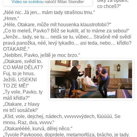
díky za optání,
Video se scénkou
natočil Milan Šteindler
co chceš?“
„Néé nic. Já jen... mám tady strašnou tmu.“
„Hmm.“
„Héle, Otakare, může mít housenka klaustrofobii?“
„Co to meleš, Pavko? Běž se kuklit, ať to máme za sebou!“
„Jenže... tady, se tu… nedá se tu, vůbec... Strašně mě svědí
pravá panožka, néé, levý tykadlo… asi teda, nebo… křídlo?
OTAKARÉ.“
„Neblbni, Pavko, ještě je moc brzo.“
„Otakare, svědí to.
CO MÁM DĚLAT?
Fuj, to je hnus.
Ježiši. USEKNI
TO ZE MĚ!“
„Ty vole, Pavko, ty
máš křídla?“
„Otakare, z hlavy
mi trčí sosáček!“
„Klid, vole, dejchej, nádech, vvvvvvvýdech, fúúúúú. Se
mnou. Raz, dva, vvvvv.“
„Otakaréééé, kurvá, dělej něco.“
„Tyvole Pavkoooo, doprdele, metamorfóza, brácho, je tady.