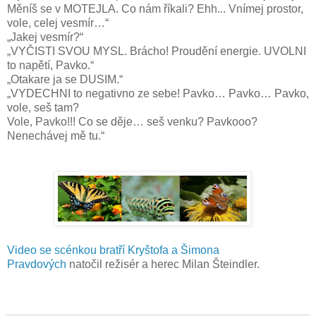
Měníš se v MOTEJLA. Co nám říkali? Ehh... Vnímej prostor,
vole, celej vesmír…“
„Jakej vesmír?“
„VYČISTI SVOU MYSL. Brácho! Proudění energie. UVOLNI
to napětí, Pavko.“
„Otakare ja se DUSIM.“
„VYDECHNI to negativno ze sebe! Pavko… Pavko… Pavko,
vole, seš tam?
Vole, Pavko!!! Co se děje… seš venku? Pavkooo?
Nenechávej mě tu.“
Video se scénkou bratří Kryštofa a Šimona
Pravdových
natočil režisér a herec Milan Šteindler.