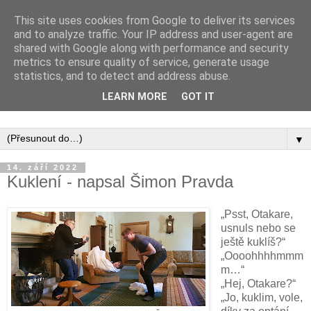
This site uses cookies from Google to deliver its services
and to analyze traffic. Your IP address and user-agent are
shared with Google along with performance and security
metrics to ensure quality of service, generate usage
statistics, and to detect and address abuse.
Inspirujte se tím, co píší posluchači kurzů a co se na nich
LEARN MORE
GOT IT
naučili.
▼
14. září 2022
Kuklení - napsal Šimon Pravda
„Psst, Otakare,
usnuls nebo se
ještě kuklíš?“
„Oooohhhhmmm
m…“
„Hej, Otakare?“
„Jo, kuklim, vole,