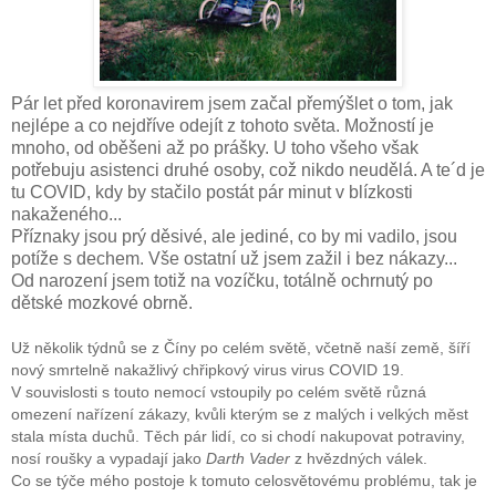
Pár let před koronavirem jsem začal přemýšlet o tom, jak
nejlépe a co nejdříve odejít z tohoto světa. Možností je
mnoho, od oběšeni až po prášky. U toho všeho však
potřebuju asistenci druhé osoby, což nikdo neudělá. A te´d je
tu COVID, kdy by stačilo postát pár minut v blízkosti
nakaženého...
Příznaky jsou prý děsivé, ale jediné, co by mi vadilo, jsou
potíže s dechem. Vše ostatní už jsem zažil i bez nákazy...
Od narození jsem totiž na vozíčku, totálně ochrnutý po
dětské mozkové obrně.
Už několik týdnů se z Číny po celém světě, včetně naší země, šíří
nový smrtelně nakažlivý chřipkový virus virus COVID 19.
V souvislosti s touto nemocí vstoupily po celém světě různá
omezení nařízení zákazy, kvůli kterým se z malých i velkých měst
stala místa duchů. Těch pár lidí, co si chodí nakupovat potraviny,
nosí roušky a vypadají jako
Darth Vader
z hvězdných válek.
Co se týče mého postoje k tomuto celosvětovému problému, tak je