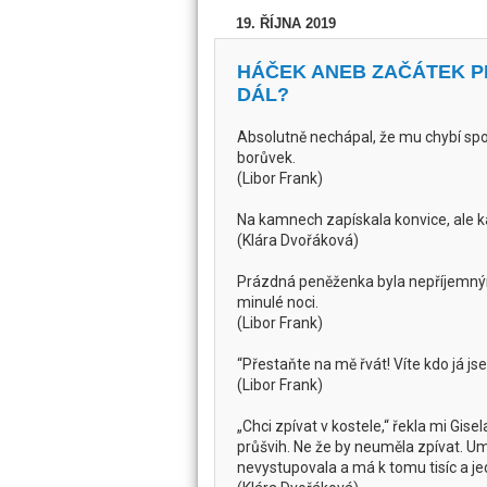
19. ŘÍJNA 2019
HÁČEK ANEB ZAČÁTEK PŘ
DÁL?
Absolutně nechápal, že mu chybí spo
borůvek.
(Libor Frank)
Na kamnech zapískala konvice, ale ká
(Klára Dvořáková)
Prázdná peněženka byla nepříjemný
minulé noci.
(Libor Frank)
“Přestaňte na mě řvát! Víte kdo já j
(Libor Frank)
„Chci zpívat v kostele,“ řekla mi Gisel
průšvih. Ne že by neuměla zpívat. Um
nevystupovala a má k tomu tisíc a j