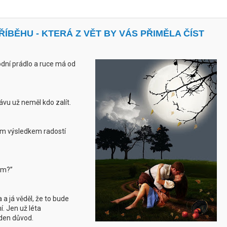
ÍBĚHU - KTERÁ Z VĚT BY VÁS PŘIMĚLA ČÍST
dní prádlo a ruce má od
vu už neměl kdo zalít.
m výsledkem radostí
sem?”
a a já věděl, že to bude
í. Jen už léta
eden důvod.