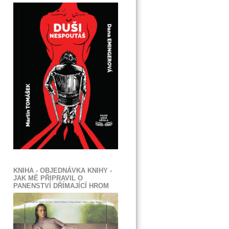
KNIHA - OBJEDNÁVKA KNIHY -
JAK MĚ PŘIPRAVIL O
PANENSTVÍ DŘÍMAJÍCÍ HROM