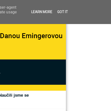
user-agent
rate usage
LEARN MORE
GOT IT
.
Naučili jsme se