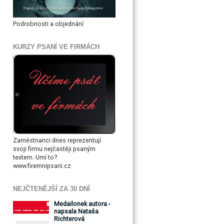
Podrobnosti a objednání
KURZY PSANÍ VE FIRMÁCH
Zaměstnanci dnes reprezentují
svoji firmu nejčastěji psaným
textem. Umí to?
www.firemnipsani.cz
NEJČTENĚJŠÍ ZA 30 DNÍ
Medailonek autora -
napsala Nataša
Richterová