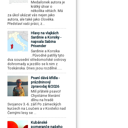
Medailonek autora je
krátký útvar o
několika větách. Má
za úkol ukázat vás nejen jako
autora, ale také jako člověka.
Představí vaši práci, z...
Hlavy na vlajkách
Sardinie a Korsiky -
napsala Sabina
Prisender
Sardinie a Korsika
. Původně patřily tyto
dva sousední středomořské ostrovy
dohromady a jezdilo se k nim z
Toskánska. Dnes jsou rozdílné......
Psaní dává křídla -
prázdninový
zpravodaj 8/2026
Milí přátelé psavci!
Chystáme literární
dílnu na hradě
Svojanov 3.-6. září Po zámeckých
kurzech na Loučeni a v Kostelci nad
Černými lesy se ...
Kubánské
pomeranče našeho