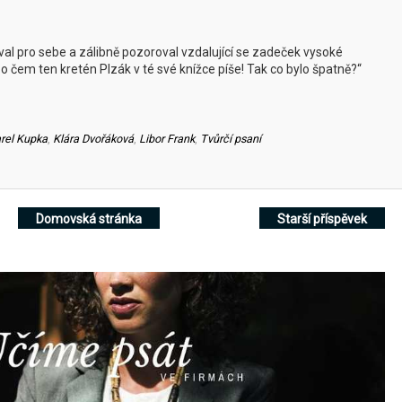
val pro sebe a zálibně pozoroval vzdalující se zadeček vysoké
o čem ten kretén Plzák v té své knížce píše! Tak co bylo špatně?“
rel Kupka
,
Klára Dvořáková
,
Libor Frank
,
Tvůrčí psaní
Domovská stránka
Starší příspěvek