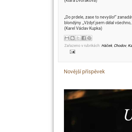
(Klára Dvořáková)
„Do prdele, zase to nevyšlo!“ zanadá
blondýny. „Vždyť jsem dělal všechno, 
(Karel Václav Kupka)
Zařazeno v rubrikách:
Háček
,
Chodov
,
Ka
Novější příspěvek