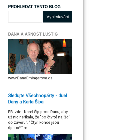
PROHLEDAT TENTO BLOG
DANA A ARNOŠT LUSTIG
www.DanaEmingerova.cz
Sledujte Všechnopárty - duel
Dany a Karla Šípa
FB zde . Karel Šíp prosí Danu, aby
už nic neříkala, že "po čtvrté najíždí
do závěru". "Čtyři konce jsou
špatně!" re...