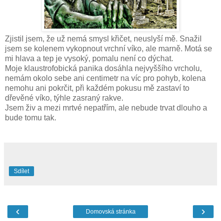
Zjistil jsem, že už nemá smysl křičet, neuslyší mě. Snažil
jsem se kolenem vykopnout vrchní víko, ale marně. Motá se
mi hlava a tep je vysoký, pomalu není co dýchat.
Moje klaustrofobická panika dosáhla nejvyššího vrcholu,
nemám okolo sebe ani centimetr na víc pro pohyb, kolena
nemohu ani pokrčit, při každém pokusu mě zastaví to
dřevěné víko, týhle zasraný rakve.
Jsem živ a mezi mrtvé nepatřím, ale nebude trvat dlouho a
bude tomu tak.
Sdílet
‹
›
Domovská stránka