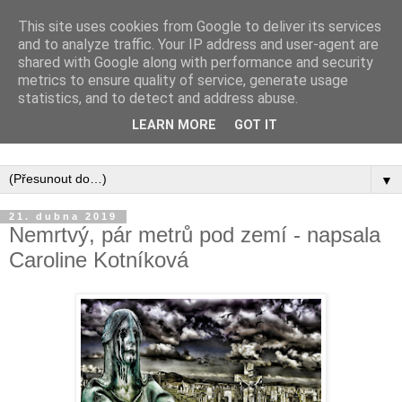
This site uses cookies from Google to deliver its services
and to analyze traffic. Your IP address and user-agent are
shared with Google along with performance and security
metrics to ensure quality of service, generate usage
statistics, and to detect and address abuse.
Inspirujte se tím, co píší posluchači kurzů a co se na nich
LEARN MORE
GOT IT
naučili.
▼
21. dubna 2019
Nemrtvý, pár metrů pod zemí - napsala
Caroline Kotníková