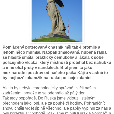
Pomlácený potetovaný chasník měl tak 4 promile a
jenom něco mumlal. Naopak zmalovaná, hubená rajda
se hlasitě smála, prakticky čemukoliv a lákala k sobě
policejního vlčáka, který místností probíhal bez náhubku
a mně olízl prsty v sandálech. Bral jsem to jako
mezinárodní pozdrav od našeho psíka Káji a vlastně to
byl nejhezčí okamžik na ruské policejní stanici.
Ale to by nebylo chronologicky správně, začít naším
zadržením, protože to se odehrálo až pátý den.
Tak tedy popořadě. Do Ruska jsme vklouzli stejným
přechodem jako loni, ale za pouhé tři hodiny. Pohraničníci
znovu chtěli vidět úplně všechno, ale papíry vyplnili za nás a
byli korektní a v pohodě. Pak jsme minuli Kursk a Voroněž, a