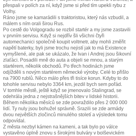
přespali v polích za ní, když jsme si před tím upekli rybu z
Volhy.
Ráno jsme se kamarádili s traktoristou, který nás vzbudil, a
málem s ním orali širou Rus.
Po cestě do Volgogradu se rozbil startér a my jsme zastavili
v prvním servisu. Když si nejdřív šli všichni čtyři
automechanici společně koupit voltmetr, aby mohli změřit
napětí baterky, byli jsme trochu nejistí jak to má Existence
vymyšlené, ale pak se ukázalo, že Ivan i Andrej jsou šikovní
zlaťáci. Posadili mně do auta a objeli se mnou, a starým
startérem, několik obchodů. Po třech hodinách jsme
odjížděli s novým startérem německé výroby. Celé to přišlo
na 7900 rublů. Něco málo přes tři tisíce korun. Kdyby to do
tohohle servisu nebylo 3364 km, jezdil bych sem pořád.
V tomhle městě, ještě když se jmenovalo Stalingrad, se
odehrála jedna z nejstrašnějších bitev v lidské historii.
Během několika měsíců se zde povraždilo přes 2 000 000
lidí. Ty nuly jsou bohužel správně. Srazili se zde armády
dvou největších zločinců minulého století a výsledek tomu
odpovídal.
Z města nezbyl kámen na kameni, a tak bylo po válce
vystavěno úplně znovu s širokými bulváry v bolševickém