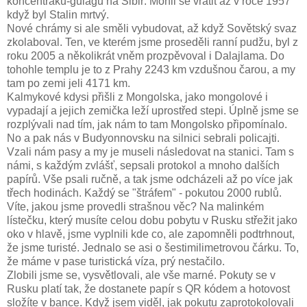
koncentráků-gulagů na Sibiř. Mohli se vrátit až v roce 1957
když byl Stalin mrtvý.
Nové chrámy si ale směli vybudovat, až když Sovětský svaz
zkolaboval. Ten, ve kterém jsme proseděli ranní pudžu, byl z
roku 2005 a několikrát vněm prozpěvoval i Dalajlama. Do
tohohle templu je to z Prahy 2243 km vzdušnou čarou, a my
tam po zemi jeli 4171 km.
Kalmykové kdysi přišli z Mongolska, jako mongolové i
vypadají a jejich zemička leží uprostřed stepi. Úplně jsme se
rozplývali nad tím, jak nám to tam Mongolsko připomínalo.
No a pak nás v Budyonnovsku na silnici sebrali policajti.
Vzali nám pasy a my je museli následovat na stanici. Tam s
námi, s každým zvlášť, sepsali protokol a mnoho dalších
papírů. Vše psali ručně, a tak jsme odcházeli až po více jak
třech hodinách. Každý se "štráfem" - pokutou 2000 rublů.
Víte, jakou jsme provedli strašnou věc? Na malinkém
lístečku, který musíte celou dobu pobytu v Rusku střežit jako
oko v hlavě, jsme vyplnili kde co, ale zapomněli podtrhnout,
že jsme turisté. Jednalo se asi o šestimilimetrovou čárku. To,
že máme v pase turistická víza, prý nestačilo.
Zlobili jsme se, vysvětlovali, ale vše marné. Pokuty se v
Rusku platí tak, že dostanete papír s QR kódem a hotovost
složíte v bance. Když jsem viděl, jak pokutu zaprotokolovali