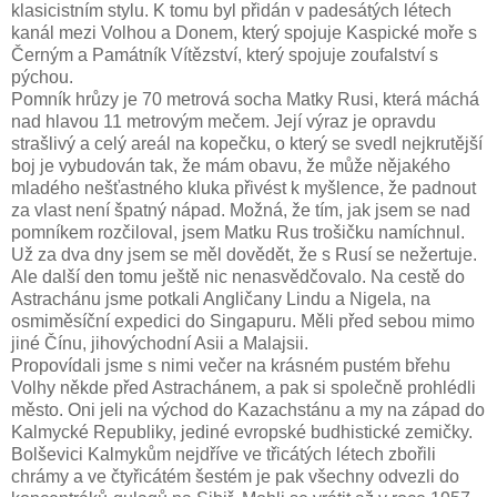
klasicistním stylu. K tomu byl přidán v padesátých létech
kanál mezi Volhou a Donem, který spojuje Kaspické moře s
Černým a Památník Vítězství, který spojuje zoufalství s
pýchou.
Pomník hrůzy je 70 metrová socha Matky Rusi, která máchá
nad hlavou 11 metrovým mečem. Její výraz je opravdu
strašlivý a celý areál na kopečku, o který se svedl nejkrutější
boj je vybudován tak, že mám obavu, že může nějakého
mladého nešťastného kluka přivést k myšlence, že padnout
za vlast není špatný nápad. Možná, že tím, jak jsem se nad
pomníkem rozčiloval, jsem Matku Rus trošičku namíchnul.
Už za dva dny jsem se měl dovědět, že s Rusí se nežertuje.
Ale další den tomu ještě nic nenasvědčovalo. Na cestě do
Astrachánu jsme potkali Angličany Lindu a Nigela, na
osmiměsíční expedici do Singapuru. Měli před sebou mimo
jiné Čínu, jihovýchodní Asii a Malajsii.
Propovídali jsme s nimi večer na krásném pustém břehu
Volhy někde před Astrachánem, a pak si společně prohlédli
město. Oni jeli na východ do Kazachstánu a my na západ do
Kalmycké Republiky, jediné evropské budhistické zemičky.
Bolševici Kalmykům nejdříve ve třicátých létech zbořili
chrámy a ve čtyřicátém šestém je pak všechny odvezli do