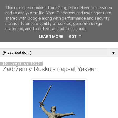
This site uses cookies from Google to deliver its services
and to analyze traffic. Your IP address and user-agent are
shared with Google along with performance and security
metrics to ensure quality of service, generate usage
statistics, and to detect and address abuse.
Inspirujte se tím, co píší posluchači kurzů a co se na nich
LEARN MORE
GOT IT
naučili.
▼
15. prosince 2018
Zadrženi v Rusku - napsal Yakeen