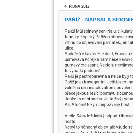
4. ŘÍJNA 2017
PAŘÍŽ - NAPSALA SIDONI
Paříž! Můj splněný sen! Na ulici kulatý
tonetky. Typický Pařížan přinese kávi
vrhnu do objevování památek, jen ta
ulice.
Stolečků v kavárně je dost, Francouz
usměvavá Korejka nám nese kávovo
gumový croissant. Nejde si nevšimno
to vypadá podobně.
Paříž je pestrobarevná a ne že by jí t
Paříž je extravagantní. Ještě jsem ne
volně na ulici instalovali bez povolení
přece jakousi ležící postavu složeno
Jenže to není socha. Je to živý (nebo
Asi Afričan! Nikým nepozvaný host...
Vedle
Dioru
leží lidský odpad. Obro
hostů.
Nebyl to náhodný objev, ale všude se
pohnuli. Ano, Paříž má krásné široké 