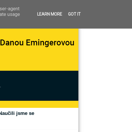
user-agent
rate usage
LEARN MORE
GOT IT
.
Naučili jsme se