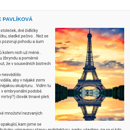
E PAVLÍKOVÁ
 stoleček, dvě židličky
čku, sladké pečivo... Než se
k pozoruji pohodu a šum
ů kolem nich už méně...
u žbryndu a poměrně
ut, že v sousedních bistrech
o nesvědčilo.
viděla, aby v nějaké zemi
 nějakou skulpturu... Vidím tu
u v embryonální podobě.
 mrtvý?) člověk tmavé pleti.
vské množství nezvaných
 opakující, kam jsme se
bulváry, výpravnou starou architekturu, parky, všechno, na co si kdo