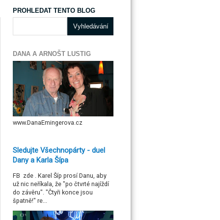
PROHLEDAT TENTO BLOG
DANA A ARNOŠT LUSTIG
www.DanaEmingerova.cz
Sledujte Všechnopárty - duel
Dany a Karla Šípa
FB zde . Karel Šíp prosí Danu, aby
už nic neříkala, že "po čtvrté najíždí
do závěru". "Čtyři konce jsou
špatně!" re...