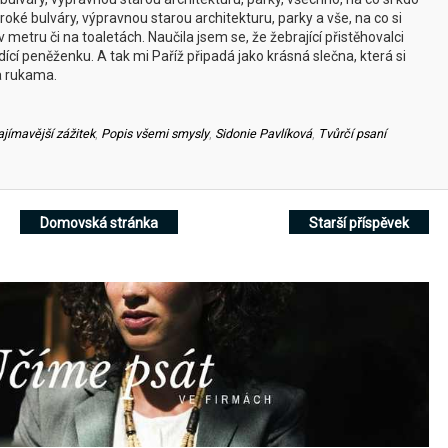
oké bulváry, výpravnou starou architekturu, parky a vše, na co si
metru či na toaletách. Naučila jsem se, že žebrající přistěhovalci
dící peněženku. A tak mi Paříž připadá jako krásná slečna, která si
a rukama.
ajímavější zážitek
,
Popis všemi smysly
,
Sidonie Pavlíková
,
Tvůrčí psaní
Domovská stránka
Starší příspěvek