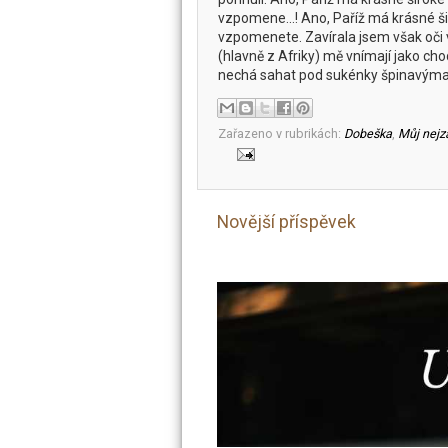
vzpomene...! Ano, Paříž má krásné šir
vzpomenete. Zavírala jsem však oči v 
(hlavně z Afriky) mě vnímají jako cho
nechá sahat pod sukénky špinavým
Zařazeno v rubrikách:
Dobeška
,
Můj nejz
Novější příspěvek