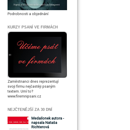
Podrobnosti a objednání
KURZY PSANÍ VE FIRMÁCH
Zaměstnanci dnes reprezentují
svoji firmu nejčastěji psaným
textem. Umí to?
www.firemnipsani.cz
NEJČTENĚJŠÍ ZA 30 DNÍ
Medailonek autora -
napsala Nataša
Richterová