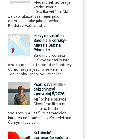
Medailonek autora je
krátký útvar o
několika větách. Má
za úkol ukázat vás nejen jako
autora, ale také jako člověka.
Představí vaši práci, z...
Hlavy na vlajkách
Sardinie a Korsiky -
napsala Sabina
Prisender
Sardinie a Korsika
. Původně patřily tyto
dva sousední středomořské ostrovy
dohromady a jezdilo se k nim z
Toskánska. Dnes jsou rozdílné......
Psaní dává křídla -
prázdninový
zpravodaj 8/2026
Milí přátelé psavci!
Chystáme literární
dílnu na hradě
Svojanov 3.-6. září Po zámeckých
kurzech na Loučeni a v Kostelci nad
Černými lesy se ...
Kubánské
pomeranče našeho