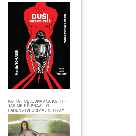
KNIHA - OBJEDNÁVKA KNIHY -
JAK MĚ PŘIPRAVIL O
PANENSTVÍ DŘÍMAJÍCÍ HROM