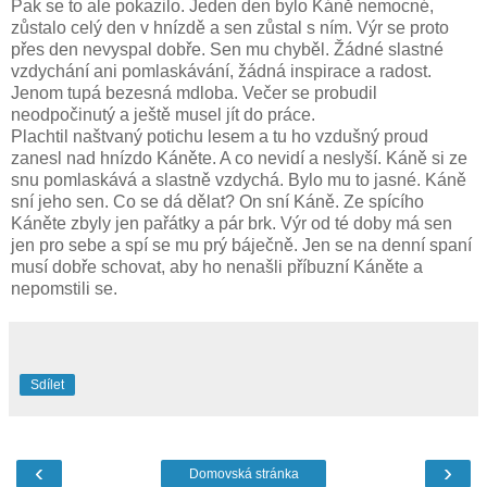
Pak se to ale pokazilo. Jeden den bylo Káně nemocné,
zůstalo celý den v hnízdě a sen zůstal s ním. Výr se proto
přes den nevyspal dobře. Sen mu chyběl. Žádné slastné
vzdychání ani pomlaskávání, žádná inspirace a radost.
Jenom tupá bezesná mdloba. Večer se probudil
neodpočinutý a ještě musel jít do práce.
Plachtil naštvaný potichu lesem a tu ho vzdušný proud
zanesl nad hnízdo Káněte. A co nevidí a neslyší. Káně si ze
snu pomlaskává a slastně vzdychá. Bylo mu to jasné. Káně
sní jeho sen. Co se dá dělat? On sní Káně. Ze spícího
Káněte zbyly jen pařátky a pár brk. Výr od té doby má sen
jen pro sebe a spí se mu prý báječně. Jen se na denní spaní
musí dobře schovat, aby ho nenašli příbuzní Káněte a
nepomstili se.
Sdílet
‹
›
Domovská stránka