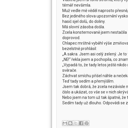
téměř nevšimla.
Muž vedle mě věděl naprosto přesně, 
Bez jediného slova upozornění vyskoč
hasič sjel dolů, do doliny.
Má slovní zásoba došla.
Zcela konsternovaně jsem nestačila ř
doprovod.
Chlapec mrštně vyběhl výše zmiňovan
bezelstně prohlásil:
„A sakra. Jsem asi celý zelený. Je to 
„NE!“ řekla jsem a pochopila, co zna
„Vypadá to, že tady letos ještě nikdo
svěrače.
Záchvat smíchu přišel náhle a neček
Teď tady sedím a přemýšlím.
Jsem tak dobrá, že zcela nezávisle 
číslo a ukázat, co vše se v nich skrýv
Nebo jsem na tom už tak špatně, že
Sedím tady už dlouho. Odpovědi se