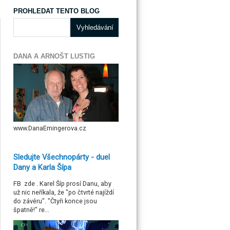
PROHLEDAT TENTO BLOG
DANA A ARNOŠT LUSTIG
www.DanaEmingerova.cz
Sledujte Všechnopárty - duel
Dany a Karla Šípa
FB zde . Karel Šíp prosí Danu, aby
už nic neříkala, že "po čtvrté najíždí
do závěru". "Čtyři konce jsou
špatně!" re...