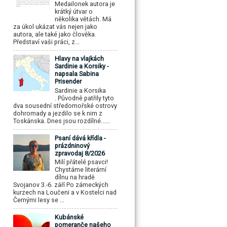
Medailonek autora je
krátký útvar o
několika větách. Má
za úkol ukázat vás nejen jako
autora, ale také jako člověka.
Představí vaši práci, z...
Hlavy na vlajkách
Sardinie a Korsiky -
napsala Sabina
Prisender
Sardinie a Korsika
. Původně patřily tyto
dva sousední středomořské ostrovy
dohromady a jezdilo se k nim z
Toskánska. Dnes jsou rozdílné......
Psaní dává křídla -
prázdninový
zpravodaj 8/2026
Milí přátelé psavci!
Chystáme literární
dílnu na hradě
Svojanov 3.-6. září Po zámeckých
kurzech na Loučeni a v Kostelci nad
Černými lesy se ...
Kubánské
pomeranče našeho