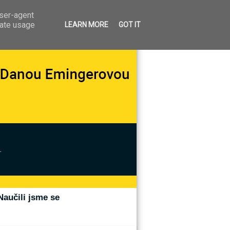
user-agent
rate usage
LEARN MORE
GOT IT
.
Naučili jsme se