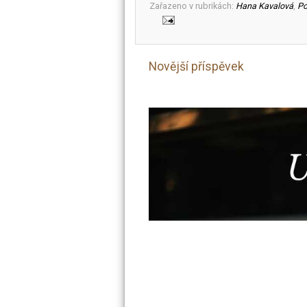
Zařazeno v rubrikách:
Hana Kavalová
,
Po
Novější příspěvek