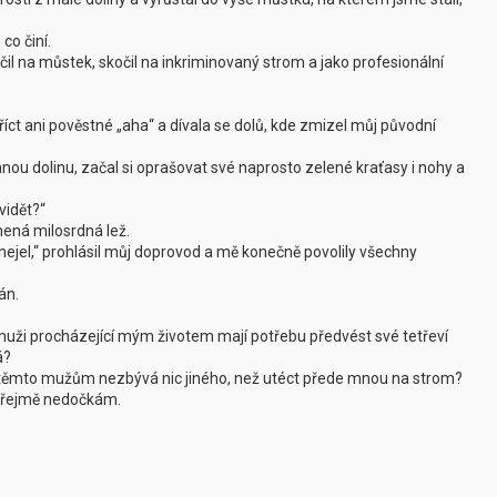
co činí.
il na můstek, skočil na inkriminovaný strom a jako profesionální
íct ani pověstné „aha“ a dívala se dolů, kde zmizel můj původní
ou dolinu, začal si oprašovat své naprosto zelené kraťasy i nohy a
vidět?“
mená milosrdná lež.
 nejel,“ prohlásil můj doprovod a mě konečně povolily všechny
án.
muži procházející mým životem mají potřebu předvést své tetřeví
á?
 těmto mužům nezbývá nic jiného, než utéct přede mnou na strom?
 zřejmě nedočkám.