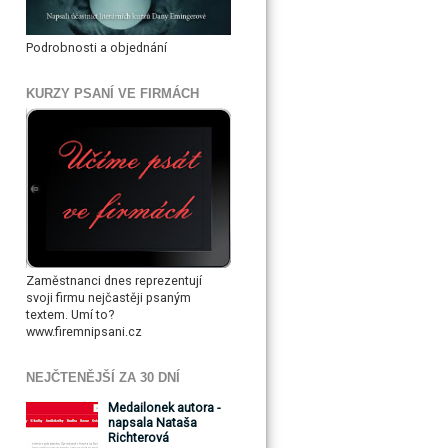
Podrobnosti a objednání
KURZY PSANÍ VE FIRMÁCH
Zaměstnanci dnes reprezentují
svoji firmu nejčastěji psaným
textem. Umí to?
www.firemnipsani.cz
NEJČTENĚJŠÍ ZA 30 DNÍ
Medailonek autora -
napsala Nataša
Richterová