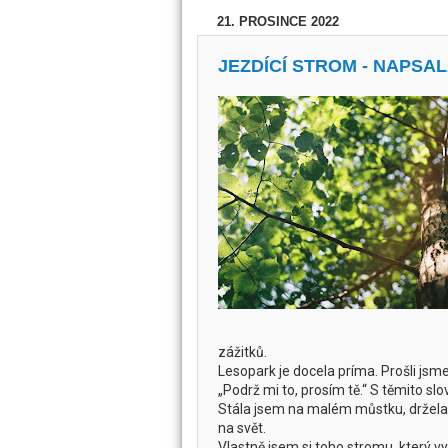
21. PROSINCE 2022
JEZDÍCÍ STROM - NAPSA
zážitků.
Lesopark je docela príma. Prošli jsm
„Podrž mi to, prosím tě.“ S těmito sl
Stála jsem na malém můstku, držela
na svět.
Vlastně jsem si toho stromu, který vy