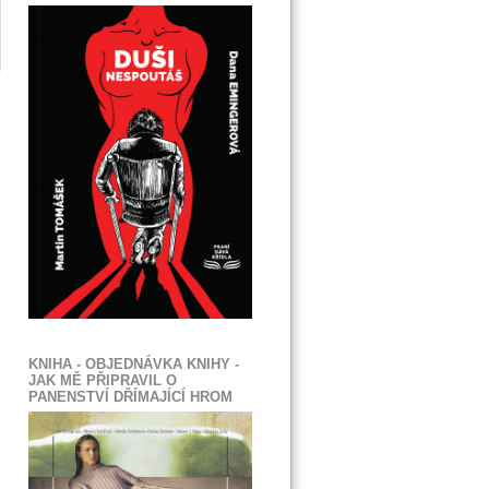
KNIHA - OBJEDNÁVKA KNIHY -
JAK MĚ PŘIPRAVIL O
PANENSTVÍ DŘÍMAJÍCÍ HROM