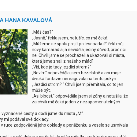
LA HANA KAVALOVÁ
„Máš čas?“
„Jasně,“ řekla jsem, netušíc, co mě čeká.
„Můžeme se spolu projít po lesoparku?“ řekl můj
nový kamarád a já neviděla jediný důvod, proč říci
ne. Chvíli jsme se procházeli a ukazovali si místa,
která jsme znali z našeho mládí.
„Víš, kde je tady jezdící strom?“
„Nevím“ odpověděla jsem bezelstně a ani moje
divoká fantazie nereagovala na tento pokyn.
„Jezdící strom? “ Chvíli jsem přemítala, co to jen
může být.
„Asi blbost,“ odpověděla jsem si záhy a netušila, že
za chvíli mě čeká jeden z nezapomenutelných
e vyznačené cesty a došli jsme do místa „M“.
ovy mi podával své doklady.
 v ruce zodpovědně jeho doklady a peněženku a vesele se usmívala
rostl z malé doliny a vyrůstal do výše můstku, na kterém jsme stáli,